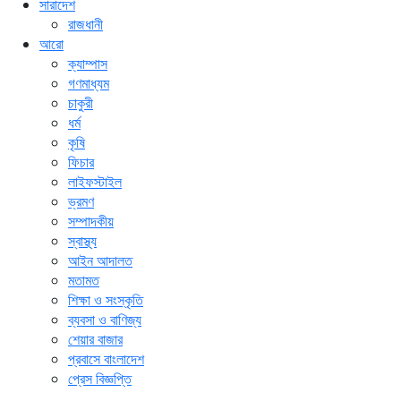
সারাদেশ
রাজধানী
আরো
ক্যাম্পাস
গণমাধ্যম
চাকুরী
ধর্ম
কৃষি
ফিচার
লাইফস্টাইল
ভ্রমণ
সম্পাদকীয়
স্বাস্থ্য
আইন আদালত
মতামত
শিক্ষা ও সংস্কৃতি
ব্যবসা ও বাণিজ্য
শেয়ার বাজার
প্রবাসে বাংলাদেশ
প্রেস বিজ্ঞপ্তি