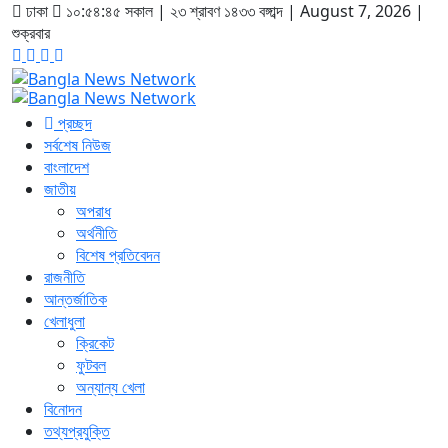
ঢাকা
১০:৫৪:৪৫ সকাল
|
২৩ শ্রাবণ ১৪৩৩ বঙ্গাব্দ | August 7, 2026
|
শুক্রবার
প্রচ্ছদ
সর্বশেষ নিউজ
বাংলাদেশ
জাতীয়
অপরাধ
অর্থনীতি
বিশেষ প্রতিবেদন
রাজনীতি
আন্তর্জাতিক
খেলাধুলা
ক্রিকেট
ফুটবল
অন্যান্য খেলা
বিনোদন
তথ্যপ্রযুক্তি