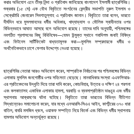
করার অভিযোগ এনে তীব্র নিন্দা ও প্রতিবাদ জানিয়েছে বাংলাদেশ ইসলামী ছাত্রশিবির।
শুক্রবার (১৫ মে) এক যৌথ বিবৃতিতে সংগঠনের কেন্দ্রীয় সভাপতি নুরুল ইসলাম ও
সেক্রেটারি জেনারেল সিবগাতুল্লাহ এ প্রতিবাদ জানান। বিবৃতিতে তারা বলেন, ভারতে
দীর্ঘদিন ধরে মুসলমানদের ধর্মীয় অধিকার, খাদ্যাভ্যাস ও মৌলিক স্বাধীনতার ওপর
বিভিন্নভাবে আঘাত আসছে বলে অভিযোগ রয়েছে। তাদের দাবি অনুযায়ী, পশ্চিমবঙ্গের
নবগঠিত প্রশাসনের কিছু বিধিনিষেধ—যেমন উন্মুক্ত স্থানে গবাদিপশু জবাই নিষিদ্ধ
এবং ফিটনেস সার্টিফিকেট বাধ্যতামূলক করা—মুসলিম সম্প্রদায়কে ধর্মীয় ও
অর্থনৈতিকভাবে চাপে ফেলার উদ্দেশ্যে নেওয়া হয়েছে।
ছাত্রশিবির নেতারা আরও অভিযোগ করেন, সাম্প্রতিক নির্বাচনের পর পশ্চিমবঙ্গের বিভিন্ন
এলাকায় মুসলিম জনগোষ্ঠীর ওপর সহিংসতা বেড়েছে। মানবাধিকার সংস্থা এএফসিআর-
এর প্রতিবেদনের উদ্ধৃতি দিয়ে তারা দাবি করেন, কোচবিহার, উত্তর ও দক্ষিণ ২৪ পরগনা
এবং কলকাতাসহ একাধিক এলাকায় হামলা, ঘরবাড়ি ও ব্যবসাপ্রতিষ্ঠান ভাঙচুর এবং ধর্মীয়
স্থাপনায় আক্রমণের ঘটনা ঘটেছে। বিবৃতিতে তারা ভারতের বিভিন্ন নীতিগত
সিদ্ধান্তেরও সমালোচনা করেন, যার মধ্যে এনআরসি-সিএএ আইন, কাশ্মীরের ৩৭০ ধারা
বাতিল, বাবরি মসজিদ ধ্বংস, ওয়াকফ সম্পত্তি নিয়ে বিতর্ক এবং বিভিন্ন ধর্মীয় স্থাপনায়
হামলার অভিযোগ অন্তর্ভুক্ত রয়েছে।