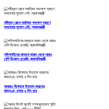
নদীদূষণ রোধে সমন্বিত পদক্ষেপ গ্রহণে
অবহেলার সুযোগ নেই: প্রধানমন্ত্রী
পাইপলাইনের মাধ্যমে ভারত থেকে আরও
বেশি ডিজেল চেয়েছি: জ্বালানিমন্ত্রী
আবারও বিক্ষোভে উত্তাল ভারতের
ঝাড়খণ্ড, চলছে ৯ দিন ধরে