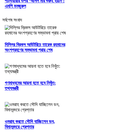
পাটওয়ারীর ওপর ‘আসল মার শুরুই হয়নি’:
এমপি মনজুরুল
সর্বশেষ সংবাদ
দিল্লির ব্রিকস আউটরিচে তারেক রহমানের
অংশগ্রহণের সম্ভাবনা প্রায় শেষ
গণমাধ্যমের আয়না হতে হবে নিখুঁত:
তথ্যমন্ত্রী
ওমরাহ করতে সৌদি যাচ্ছিলেন ডন,
বিমানবন্দরে গ্রেপ্তার