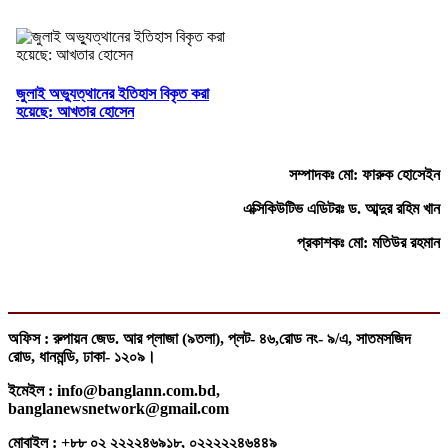
জুলাই অভ্যুত্থানের ইতিহাস বিকৃত করা
হয়েছে: আখতার হোসেন
সম্পাদকঃ মো: ফারুক হোসেইন
এক্সিকিউটিভ এডিটরঃ ড. আব্দুর রহিম খান
প্রকাশকঃ মো: মতিউর রহমান
অফিস : রুপায়ন জেড. আর প্লাজা (৯তলা), প্লট- ৪৬,রোড নং- ৯/এ, সাতমসজিদ
রোড, ধানমন্ডি, ঢাকা- ১২০৯।
ইমেইল : info@banglann.com.bd,
banglanewsnetwork@gmail.com
মোবাইল : +৮৮ ০২ ২২২২৪৬৯১৮, ০২২২২২৪৬৪৪৯