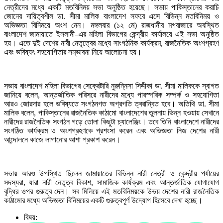
নেত্রীদের মধ্যে একটি মতবিনিময় সভা অনুষ্ঠিত হয়েছে। সভায় পাকিস্তানের করাচি
জোনের দায়িত্বশীল ডা. সীমা মালিক বাংলাদেশ সফরে এসে বিভিন্ন মতবিনিময় ও
অভিজ্ঞতা বিনিময়ে অংশ নেন। মঙ্গলবার (১২ মে) রাজধানীর মগবাজারে অবস্থিত
বাংলাদেশ জামায়াতে ইসলামী–এর মহিলা বিভাগের কেন্দ্রীয় কার্যালয়ে এই সভা অনুষ্ঠিত
হয়। এতে দুই দেশের নারী নেতৃত্বের মধ্যে সাংগঠনিক কার্যক্রম, রাজনৈতিক অংশগ্রহণ
এবং ভবিষ্যৎ সহযোগিতার সম্ভাবনা নিয়ে আলোচনা হয়।
সভায় বাংলাদেশ মহিলা বিভাগের সেক্রেটারি নুরুন্নিসা সিদ্দীকা ডা. সীমা মালিককে স্বাগত
জানিয়ে বলেন, আন্তর্জাতিক পরিসরে নারীদের মধ্যে পারস্পরিক সম্পর্ক ও সহযোগিতা
আরও জোরদার হলে ভবিষ্যতে সংগঠনগত অগ্রগতি ত্বরান্বিত হবে। অতিথি ডা. সীমা
মালিক বলেন, পাকিস্তানের রাজনৈতিক কাঠামো বাংলাদেশের তুলনায় ভিন্ন হওয়ায় সেখানে
নারীদের রাজনৈতিক সংগঠন গড়ে তোলা কিছুটা চ্যালেঞ্জিং। তবে তিনি বাংলাদেশে নারীদের
সংগঠিত কার্যক্রম ও অংশগ্রহণকে প্রশংসা করেন এবং অভিজ্ঞতা নিজ দেশের নারী
আন্দোলনে কাজে লাগানোর আশা প্রকাশ করেন।
সভায় আরও উপস্থিত ছিলেন জামায়াতের বিভিন্ন নারী নেত্রী ও কেন্দ্রীয় পর্যায়ের
সদস্যরা, যারা নারী নেতৃত্ব বিকাশ, সামাজিক কার্যক্রম এবং আন্তর্জাতিক যোগাযোগ
বৃদ্ধির ওপর গুরুত্ব দেন। সব মিলিয়ে এই মতবিনিময়কে উভয় দেশের নারী রাজনৈতিক
কাঠামোর মধ্যে অভিজ্ঞতা বিনিময়ের একটি গুরুত্বপূর্ণ উদ্যোগ হিসেবে দেখা হচ্ছে।
বিষয়: