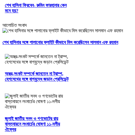
শেখ হাসিনা ফিরবেন- রুমিন ফারহানার কেন
মনে হয়?
আলোচিত সংবাদ
শেখ হাসিনার সঙ্গে পালানোর ফ্লাইট কীভাবে মিস করেছিলেন সালমান এফ রহমান
অস্ত্র-সংকট সম্পর্কে জানতেন না ট্রাম্প,
হেগসেথের সঙ্গে বাগ্‌যুদ্ধে জড়ান প্রেসিডেন্ট
জুলাই জাতীয় সনদ ও গণভোটের রায়
বাস্তবায়নে লংমার্চের ঘোষণা ১১-দলীয়
ঐক্যের