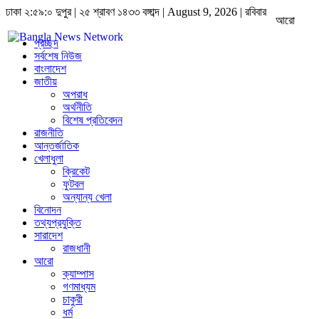
ঢাকা
২:৫৯:০ দুপুর
|
২৫ শ্রাবণ ১৪৩৩ বঙ্গাব্দ | August 9, 2026
|
রবিবার
আরো
প্রচ্ছদ
সর্বশেষ নিউজ
বাংলাদেশ
জাতীয়
অপরাধ
অর্থনীতি
বিশেষ প্রতিবেদন
রাজনীতি
আন্তর্জাতিক
খেলাধুলা
ক্রিকেট
ফুটবল
অন্যান্য খেলা
বিনোদন
তথ্যপ্রযুক্তি
সারাদেশ
রাজধানী
আরো
ক্যাম্পাস
গণমাধ্যম
চাকুরী
ধর্ম