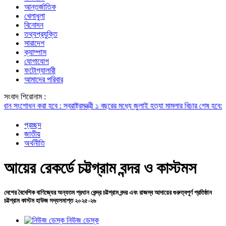
আন্তর্জাতিক
খেলাধুলা
বিনোদন
তথ্যপ্রযুক্তি
সারাদেশ
ক্যাম্পাস
যোগাযোগ
ফটোগ্যালারী
আমাদের পরিবার
সংবাদ শিরোনাম :
ধন করা হবে : স্বরাষ্ট্রমন্ত্রী
১ বছরের মধ্যে জুলাই হত্যা মামলার বিচার শেষ হবে: চিফ প
প্রচ্ছদ
জাতীয়
অর্থনীতি
আয়ের রেকর্ডে চট্টগ্রাম বন্দর ও কাস্টমস
দেশের বৈদেশিক বাণিজ্যের অন্যতম প্রধান কেন্দ্র চট্টগ্রাম বন্দর এবং রাজস্ব আদায়ের গুরুত্বপূর্ণ প্রতিষ্ঠান
চট্টগ্রাম কাস্টম হাউজ সদ্যসমাপ্ত ২০২৫-২৬
নিউজ ডেস্ক