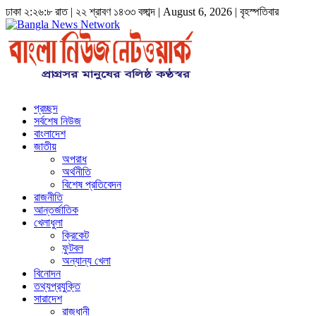
ঢাকা
২:২৬:৯ রাত
|
২২ শ্রাবণ ১৪৩৩ বঙ্গাব্দ | August 6, 2026
|
বৃহস্পতিবার
প্রচ্ছদ
সর্বশেষ নিউজ
বাংলাদেশ
জাতীয়
অপরাধ
অর্থনীতি
বিশেষ প্রতিবেদন
রাজনীতি
আন্তর্জাতিক
খেলাধুলা
ক্রিকেট
ফুটবল
অন্যান্য খেলা
বিনোদন
তথ্যপ্রযুক্তি
সারাদেশ
রাজধানী