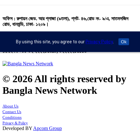
অফিস : রুপায়ন জেড. আর প্লাজা (৯তলা), প্লট- ৪৬,রোড নং- ৯/এ, সাতমসজিদ
রোড, ধানমন্ডি, ঢাকা- ১২০৯।
ইমেইল : info@banglann.com.bd,
banglanewsnetwork@gmail.com
By using this site, you agree to our
Privacy Policy
.
Ok
মোবাইল : +৮৮ ০২ ২২২২৪৬৯১৮, ০২২২২২৪৬৪৪৯
© 2026 All rights reserved by
Bangla News Network
About Us
Contact Us
Conditions
Privacy & Policy
Developed BY
Apcom Group