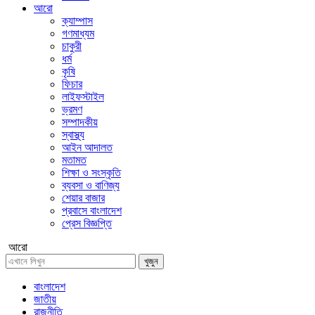
আরো
ক্যাম্পাস
গণমাধ্যম
চাকুরী
ধর্ম
কৃষি
ফিচার
লাইফস্টাইল
ভ্রমণ
সম্পাদকীয়
স্বাস্থ্য
আইন আদালত
মতামত
শিক্ষা ও সংস্কৃতি
ব্যবসা ও বাণিজ্য
শেয়ার বাজার
প্রবাসে বাংলাদেশ
প্রেস বিজ্ঞপ্তি
আরো
খুজুন
বাংলাদেশ
জাতীয়
রাজনীতি