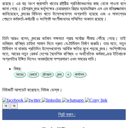
রয়েছে। এর বড় অংশ জ্বালানি খাতের রাষ্ট্রীয় প্রতিষ্ঠানগুলোর কাছ থেকে পাওনা বলে
জানা গেছে। চট্টগ্রাম বন্দর কর্তৃপক্ষের চেয়ারম্যান রিয়ার অ্যাডমিরাল এস এম মনিরুজ্জামান
জানিয়েছেন, বন্দরের বিভিন্ন খাতে উল্লেখযোগ্য অগ্রগতি হয়েছে এবং এ সাফল্যের
পেছনে কর্মকর্তা-কর্মচারী ও সংশ্লিষ্ট অংশীজনদের সম্মিলিত অবদান রয়েছে।
তিনি আরও বলেন, বন্দরের বর্তমান সক্ষমতা প্রায় সর্বোচ্চ সীমায় পৌঁছে গেছে। তাই
ভবিষ্যৎ বাণিজ্য চাহিদা সামাল দিতে দ্রুত বে-টার্মিনাল নির্মাণ জরুরি। তার মতে, নতুন
টার্মিনাল না থাকায় প্রতিদিন উল্লেখযোগ্য আর্থিক ক্ষতির মুখে পড়ছে বন্দর। সংশ্লিষ্টদের
মতে, আয়ের নতুন রেকর্ড দেশের বৈদেশিক বাণিজ্য ও অর্থনৈতিক কর্মকাণ্ডের ইতিবাচক
অগ্রগতির ইঙ্গিত দিলেও অবকাঠামো সম্প্রসারণ এখন সময়ের দাবি।
বিষয়:
আয়ের
রেকর্ডে
চট্টগ্রাম
বন্দর
ও
কাস্টমস
নিউজটি আপডেট করেছেন: নিউজ ডেস্ক।
অ
অ
প্রিন্ট করুন :