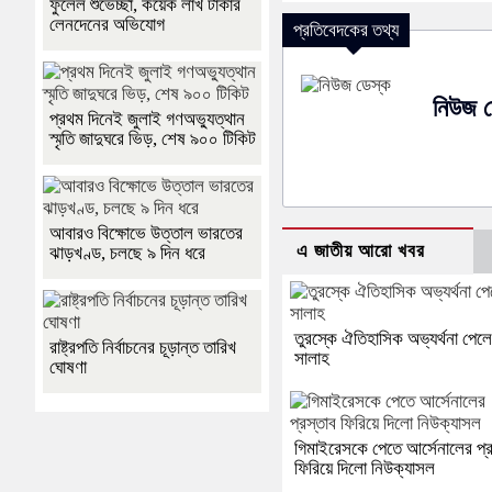
ফুলেল শুভেচ্ছা, কয়েক লাখ টাকার
লেনদেনের অভিযোগ
প্রতিবেদকের তথ্য
নিউজ ড
প্রথম দিনেই জুলাই গণঅভ্যুত্থান
স্মৃতি জাদুঘরে ভিড়, শেষ ৯০০ টিকিট
আবারও বিক্ষোভে উত্তাল ভারতের
এ জাতীয় আরো খবর
ঝাড়খণ্ড, চলছে ৯ দিন ধরে
তুরস্কে ঐতিহাসিক অভ্যর্থনা পেল
রাষ্ট্রপতি নির্বাচনের চূড়ান্ত তারিখ
সালাহ
ঘোষণা
গিমাইরেসকে পেতে আর্সেনালের প্র
ফিরিয়ে দিলো নিউক্যাসল