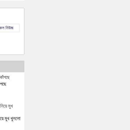
সকল নিউজ
ঁপছে
িয়ে মুখ খুললো