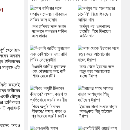
ান
শেখ হাসিনার সঙ্গে সংবাদ
অর্ধযুগ পর ‘গুলশানের
সম্মেলনে থাকছেন সাকিব
চামেলি’ নিয়ে ফিরছেন
আল হাসান
আমিন খান
ূর্ণ খেলোয়াড়
লিসের অবদান
্যে ইতিহাসের
বিএনপি জাতীয় মুনাফেক
আজ থেকে ইরানের সঙ্গে
র মাধ্যমে এই
এবং বেইমানের দল: রাবি
নতুন করে আলোচনায়
শিবির সেক্রেটারি
যাচ্ছে ট্রাম্প
াসিস্ট করলেই
মধ্যে অতীতের
ত একটি মৌসুম
দের তালিকায়ও
শিশুর অপুষ্টি চিনবেন
ইরানের সাথে সংঘাত বাড়ার
নটি অ্যাসিস্ট
কীভাবে? লক্ষণ, কারণ ও
আশঙ্কায় পিছু হটেছেন
প্রতিরোধে জরুরি করণীয়
ট্রাম্প
তিহাসের আরও