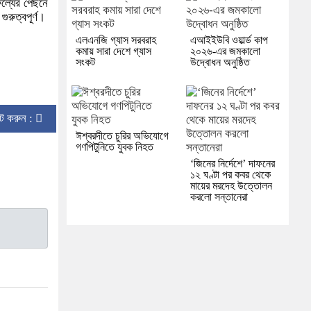
ফল্যের পেছনে
ুরুত্বপূর্ণ।
এলএনজি গ্যাস সরবরাহ
এআইইউবি ওয়ার্ল্ড কাপ
কমায় সারা দেশে গ্যাস
২০২৬-এর জমকালো
সংকট
উদ্বোধন অনুষ্ঠিত
িন্ট করুন :
ঈশ্বরদীতে চুরির অভিযোগে
গণপিটুনিতে যুবক নিহত
‘জিনের নির্দেশে’ দাফনের
১২ ঘণ্টা পর কবর থেকে
মায়ের মরদেহ উত্তোলন
করলো সন্তানেরা