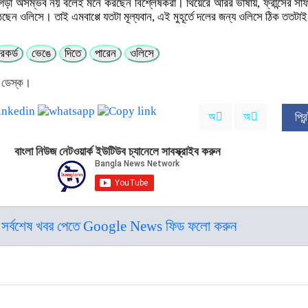
ি গড়া অসম্ভব নয় বলেই মনে করছেন বিশ্লেষকরা। থিয়েরে অঁরির ভাষায়, ফ্রান্সের সা
েন ওলিসে। তাই এমবাপ্পে যতটা মূল্যবান, এই মুহূর্তে দলের জন্য ওলিসে ঠিক ততটাই গ
রেকর্ড
ভেঙে
দিতে
পারেন
ওলিসে
 ডেস্ক।
অ
অ
প্র
বাংলা নিউজ নেটওয়ার্ক ইউটিউব চ্যানেলে সাবস্ক্রাইব করুন
সর্বশেষ খবর পেতে Google News ফিড ফলো করুন