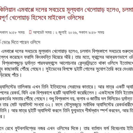
র কিলিয়ান এমবাপ্পে দলের সবচেয়ে মূল্যবান খেলোয়াড় হলেও, চলম
্বপূর্ণ খেলোয়াড় হিসেবে মাইকেল ওলিসের
 সকাল ৯:৫৮ সময়
আপডেট সময় : ২ জুলাই ২০২৬, সকাল ৯:৫৮ সময়
ন এমবাপ্পে দলের সবচেয়ে মূল্যবান খেলোয়াড় হলেও, চলমান বিশ্বকাপে সবচেয়ে গুরুত্বপ
্লেখ করেছেন ফরাসি কিংবদন্তি থিয়েরে অঁরি। তার মতে, ফ্রান্সের আক্রমণভাগে ও
শ্বকাপজুড়ে দুর্দান্ত পারফরম্যান্সে আলোচনার কেন্দ্রবিন্দুতে থাকা ওলিসে ইতোমধ
ুব কাছাকাছি পৌঁছে গেছেন। সুইডেনের বিপক্ষে দুইটি গোলের সুযোগ তৈরি করে দেওয়া
ঁড়িয়েছে পাঁচে।
অ্যাসিস্টের তালিকায় এখন তিনি ইতিহাসের সেরাদের কাতারে। আর মাত্র একটি অ্য
ি পেলের রেকর্ড, যিনি এক বিশ্বকাপে ছয়টি অ্যাসিস্ট করেছিলেন। একইসঙ্গে তিনি ইতো
কর্ডের সমতায় পৌঁছে গেছেন। শুধু বিশ্বকাপ নয়, ক্লাব ও জাতীয় দল মিলিয়েও দুর্দান্
তার মোট অ্যাসিস্ট সংখ্যা ৩২। ফলে মৌসুমজুড়ে সর্বাধিক অ্যাসিস্টের রেকর্ডধারী
নি। আর মাত্র দুইটি অ্যাসিস্ট করলে তিনি যুগ্মভাবে শীর্ষস্থান স্পর্শ করবেন, আর তি
ারে।
ামনে রেখে ফুটবলবিশ্বের নজর এখন ওলিসের দিকে। তার বর্তমান ফর্ম বিবেচনায় ই