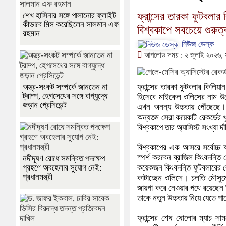
ফ্রান্সের তারকা ফুটবলা
শেখ হাসিনার সঙ্গে পালানোর ফ্লাইট
কীভাবে মিস করেছিলেন সালমান এফ
বিশ্বকাপে সবচেয়ে গুরুত
রহমান
নিউজ ডেস্ক
আপলোড সময় : ২ জুলাই ২০২৬,
ফ্রান্সের তারকা ফুটবলার কিলিয়া
অস্ত্র-সংকট সম্পর্কে জানতেন না
ট্রাম্প, হেগসেথের সঙ্গে বাগ্‌যুদ্ধে
হিসেবে মাইকেল ওলিসের নাম উল
জড়ান প্রেসিডেন্ট
এখন অনন্য উচ্চতায় পৌঁছেছে। বি
অন্যতম সেরা কয়েকটি রেকর্ডের খ
বিশ্বকাপে তার অ্যাসিস্ট সংখ্যা দা
বিশ্বকাপের এক আসরে সর্বোচ্চ 
স্পর্শ করবেন ব্রাজিল কিংবদন্ত
নদীদূষণ রোধে সমন্বিত পদক্ষেপ
কয়েকজন কিংবদন্তি ফুটবলারের রে
গ্রহণে অবহেলার সুযোগ নেই:
প্রধানমন্ত্রী
কাটাচ্ছেন ওলিসে। চলতি মৌসুমে 
জায়গা করে নেওয়ার পথে রয়েছেন তি
তাকে নতুন উচ্চতায় নিয়ে যেতে প
ফ্রান্সের শেষ ষোলোর ম্যাচ স