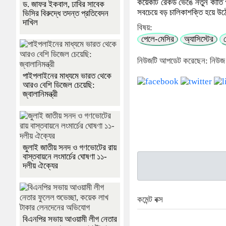
কয়েকটি রেকর্ড ভেঙে নতুন কীর্ত
ড. জাফর ইকবাল, ঢাবির সাবেক
সবচেয়ে বড় চালিকাশক্তি হয়ে উঠেছ
ভিসির বিরুদ্ধে তদন্ত প্রতিবেদন
দাখিল
বিষয়:
পেলে-মেসির
অ্যাসিস্টের
নিউজটি আপডেট করেছেন: নিউজ
পাইপলাইনের মাধ্যমে ভারত থেকে
আরও বেশি ডিজেল চেয়েছি:
জ্বালানিমন্ত্রী
জুলাই জাতীয় সনদ ও গণভোটের রায়
বাস্তবায়নে লংমার্চের ঘোষণা ১১-
দলীয় ঐক্যের
কমেন্ট বক্স
বিএনপির সভায় আওয়ামী লীগ নেতার