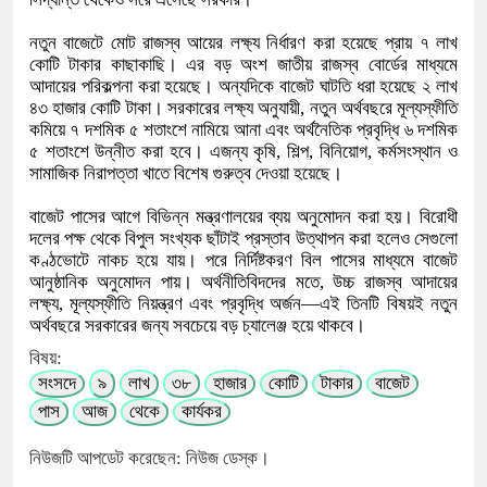
নতুন বাজেটে মোট রাজস্ব আয়ের লক্ষ্য নির্ধারণ করা হয়েছে প্রায় ৭ লাখ
কোটি টাকার কাছাকাছি। এর বড় অংশ জাতীয় রাজস্ব বোর্ডের মাধ্যমে
আদায়ের পরিকল্পনা করা হয়েছে। অন্যদিকে বাজেট ঘাটতি ধরা হয়েছে ২ লাখ
৪৩ হাজার কোটি টাকা। সরকারের লক্ষ্য অনুযায়ী, নতুন অর্থবছরে মূল্যস্ফীতি
কমিয়ে ৭ দশমিক ৫ শতাংশে নামিয়ে আনা এবং অর্থনৈতিক প্রবৃদ্ধি ৬ দশমিক
৫ শতাংশে উন্নীত করা হবে। এজন্য কৃষি, শিল্প, বিনিয়োগ, কর্মসংস্থান ও
সামাজিক নিরাপত্তা খাতে বিশেষ গুরুত্ব দেওয়া হয়েছে।
বাজেট পাসের আগে বিভিন্ন মন্ত্রণালয়ের ব্যয় অনুমোদন করা হয়। বিরোধী
দলের পক্ষ থেকে বিপুল সংখ্যক ছাঁটাই প্রস্তাব উত্থাপন করা হলেও সেগুলো
কণ্ঠভোটে নাকচ হয়ে যায়। পরে নির্দিষ্টকরণ বিল পাসের মাধ্যমে বাজেট
আনুষ্ঠানিক অনুমোদন পায়। অর্থনীতিবিদদের মতে, উচ্চ রাজস্ব আদায়ের
লক্ষ্য, মূল্যস্ফীতি নিয়ন্ত্রণ এবং প্রবৃদ্ধি অর্জন—এই তিনটি বিষয়ই নতুন
অর্থবছরে সরকারের জন্য সবচেয়ে বড় চ্যালেঞ্জ হয়ে থাকবে।
বিষয়:
সংসদে
৯
লাখ
৩৮
হাজার
কোটি
টাকার
বাজেট
পাস
আজ
থেকে
কার্যকর
নিউজটি আপডেট করেছেন: নিউজ ডেস্ক।