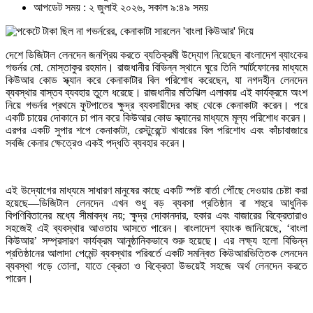
আপডেট সময় : ২ জুলাই ২০২৬, সকাল ৯:৪৯ সময়
দেশে ডিজিটাল লেনদেন জনপ্রিয় করতে ব্যতিক্রমী উদ্যোগ নিয়েছেন বাংলাদেশ ব্যাংকের
গভর্নর মো. মোস্তাকুর রহমান। রাজধানীর বিভিন্ন স্থানে ঘুরে তিনি স্মার্টফোনের মাধ্যমে
কিউআর কোড স্ক্যান করে কেনাকাটার বিল পরিশোধ করেছেন, যা নগদহীন লেনদেন
ব্যবস্থার বাস্তব ব্যবহার তুলে ধরেছে। রাজধানীর মতিঝিল এলাকায় এই কার্যক্রমে অংশ
নিয়ে গভর্নর প্রথমে ফুটপাতের ক্ষুদ্র ব্যবসায়ীদের কাছ থেকে কেনাকাটা করেন। পরে
একটি চায়ের দোকানে চা পান করে কিউআর কোড স্ক্যানের মাধ্যমে মূল্য পরিশোধ করেন।
এরপর একটি সুপার শপে কেনাকাটা, রেস্টুরেন্টে খাবারের বিল পরিশোধ এবং কাঁচাবাজারে
সবজি কেনার ক্ষেত্রেও একই পদ্ধতি ব্যবহার করেন।
এই উদ্যোগের মাধ্যমে সাধারণ মানুষের কাছে একটি স্পষ্ট বার্তা পৌঁছে দেওয়ার চেষ্টা করা
হয়েছে—ডিজিটাল লেনদেন এখন শুধু বড় ব্যবসা প্রতিষ্ঠান বা শহুরে আধুনিক
বিপণিবিতানের মধ্যে সীমাবদ্ধ নয়; ক্ষুদ্র দোকানদার, হকার এবং বাজারের বিক্রেতারাও
সহজেই এই ব্যবস্থার আওতায় আসতে পারেন। বাংলাদেশ ব্যাংক জানিয়েছে, ‘বাংলা
কিউআর’ সম্প্রসারণ কার্যক্রম আনুষ্ঠানিকভাবে শুরু হয়েছে। এর লক্ষ্য হলো বিভিন্ন
প্রতিষ্ঠানের আলাদা পেমেন্ট ব্যবস্থার পরিবর্তে একটি সমন্বিত কিউআরভিত্তিক লেনদেন
ব্যবস্থা গড়ে তোলা, যাতে ক্রেতা ও বিক্রেতা উভয়েই সহজে অর্থ লেনদেন করতে
পারেন।