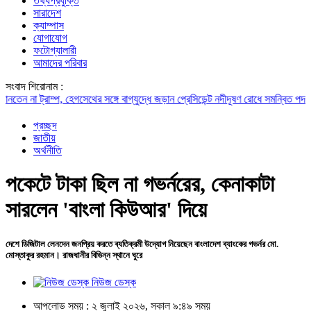
তথ্যপ্রযুক্তি
সারাদেশ
ক্যাম্পাস
যোগাযোগ
ফটোগ্যালারী
আমাদের পরিবার
সংবাদ শিরোনাম :
না ট্রাম্প, হেগসেথের সঙ্গে বাগ্‌যুদ্ধে জড়ান প্রেসিডেন্ট
নদীদূষণ রোধে সমন্বিত পদক্ষেপ গ্র
প্রচ্ছদ
জাতীয়
অর্থনীতি
পকেটে টাকা ছিল না গভর্নরের, কেনাকাটা
সারলেন 'বাংলা কিউআর' দিয়ে
দেশে ডিজিটাল লেনদেন জনপ্রিয় করতে ব্যতিক্রমী উদ্যোগ নিয়েছেন বাংলাদেশ ব্যাংকের গভর্নর মো.
মোস্তাকুর রহমান। রাজধানীর বিভিন্ন স্থানে ঘুরে
নিউজ ডেস্ক
আপলোড সময় : ২ জুলাই ২০২৬, সকাল ৯:৪৯ সময়