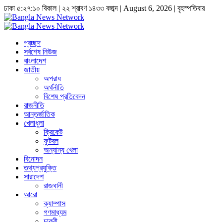
ঢাকা
৫:২৭:১১ বিকাল
|
২২ শ্রাবণ ১৪৩৩ বঙ্গাব্দ | August 6, 2026
|
বৃহস্পতিবার
প্রচ্ছদ
সর্বশেষ নিউজ
বাংলাদেশ
জাতীয়
অপরাধ
অর্থনীতি
বিশেষ প্রতিবেদন
রাজনীতি
আন্তর্জাতিক
খেলাধুলা
ক্রিকেট
ফুটবল
অন্যান্য খেলা
বিনোদন
তথ্যপ্রযুক্তি
সারাদেশ
রাজধানী
আরো
ক্যাম্পাস
গণমাধ্যম
চাকুরী