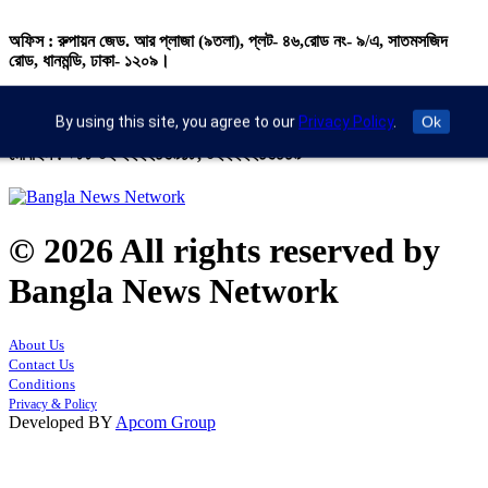
অফিস : রুপায়ন জেড. আর প্লাজা (৯তলা), প্লট- ৪৬,রোড নং- ৯/এ, সাতমসজিদ
রোড, ধানমন্ডি, ঢাকা- ১২০৯।
ইমেইল : info@banglann.com.bd,
banglanewsnetwork@gmail.com
By using this site, you agree to our
Privacy Policy
.
Ok
মোবাইল : +৮৮ ০২ ২২২২৪৬৯১৮, ০২২২২২৪৬৪৪৯
© 2026 All rights reserved by
Bangla News Network
About Us
Contact Us
Conditions
Privacy & Policy
Developed BY
Apcom Group