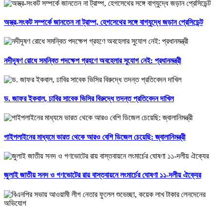
অস্ত্র-সংকট সম্পর্কে জানতেন না ট্রাম্প, হেগসেথের সঙ্গে বাগ্‌যুদ্ধে জড়ান প্রেসিডেন্ট
নদীদূষণ রোধে সমন্বিত পদক্ষেপ গ্রহণে অবহেলার সুযোগ নেই: প্রধানমন্ত্রী
ড. জাফর ইকবাল, ঢাবির সাবেক ভিসির বিরুদ্ধে তদন্ত প্রতিবেদন দাখিল
পাইপলাইনের মাধ্যমে ভারত থেকে আরও বেশি ডিজেল চেয়েছি: জ্বালানিমন্ত্রী
জুলাই জাতীয় সনদ ও গণভোটের রায় বাস্তবায়নে লংমার্চের ঘোষণা ১১-দলীয় ঐক্যের