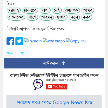
বিষয়:
মরদেহ
স্থানান্তরে
বাধা
নেই
অধ্যাপক
আব্দুর
রাজ্জাকের
পাশে
আহমদ
ছফার
নতুন
কবর
নিউজটি আপডেট করেছেন: নিউজ ডেস্ক।
অ
অ
প্রিন্ট করুন :
বাংলা নিউজ নেটওয়ার্ক ইউটিউব চ্যানেলে সাবস্ক্রাইব করুন
সর্বশেষ খবর পেতে Google News ফিড