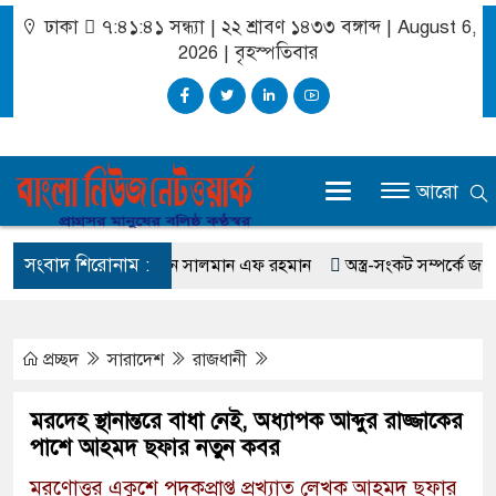
ঢাকা
৭:৪১:৪২ সন্ধ্যা
|
২২ শ্রাবণ ১৪৩৩ বঙ্গাব্দ | August 6,
2026
|
বৃহস্পতিবার
আরো
সংবাদ শিরোনাম :
 কীভাবে মিস করেছিলেন সালমান এফ রহমান
অস্ত্র-সংকট সম্পর্কে জানতেন না ট
প্রচ্ছদ
সারাদেশ
রাজধানী
মরদেহ স্থানান্তরে বাধা নেই, অধ্যাপক আব্দুর রাজ্জাকের
পাশে আহমদ ছফার নতুন কবর
মরণোত্তর একুশে পদকপ্রাপ্ত প্রখ্যাত লেখক আহমদ ছফার