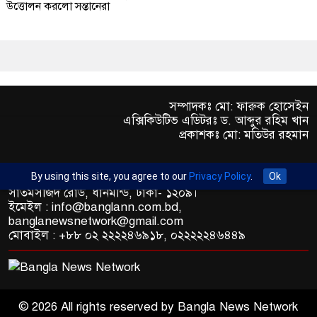
উত্তোলন করলো সন্তানেরা
সম্পাদকঃ মো: ফারুক হোসেইন
এক্সিকিউটিভ এডিটরঃ ড. আব্দুর রহিম খান
প্রকাশকঃ মো: মতিউর রহমান
By using this site, you agree to our
Privacy Policy
.
Ok
অফিস : রুপায়ন জেড. আর প্লাজা (৯তলা), প্লট- ৪৬,রোড নং- ৯/এ,
সাতমসজিদ রোড, ধানমন্ডি, ঢাকা- ১২০৯।
ইমেইল : info@banglann.com.bd,
banglanewsnetwork@gmail.com
মোবাইল : +৮৮ ০২ ২২২২৪৬৯১৮, ০২২২২২৪৬৪৪৯
© 2026 All rights reserved by Bangla News Network