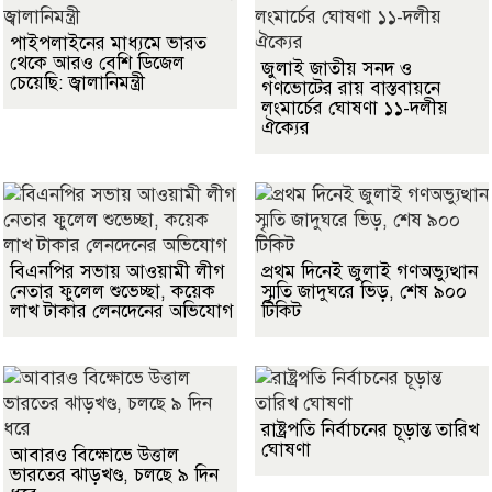
পাইপলাইনের মাধ্যমে ভারত
থেকে আরও বেশি ডিজেল
জুলাই জাতীয় সনদ ও
চেয়েছি: জ্বালানিমন্ত্রী
গণভোটের রায় বাস্তবায়নে
লংমার্চের ঘোষণা ১১-দলীয়
ঐক্যের
বিএনপির সভায় আওয়ামী লীগ
প্রথম দিনেই জুলাই গণঅভ্যুত্থান
নেতার ফুলেল শুভেচ্ছা, কয়েক
স্মৃতি জাদুঘরে ভিড়, শেষ ৯০০
লাখ টাকার লেনদেনের অভিযোগ
টিকিট
রাষ্ট্রপতি নির্বাচনের চূড়ান্ত তারিখ
ঘোষণা
আবারও বিক্ষোভে উত্তাল
ভারতের ঝাড়খণ্ড, চলছে ৯ দিন