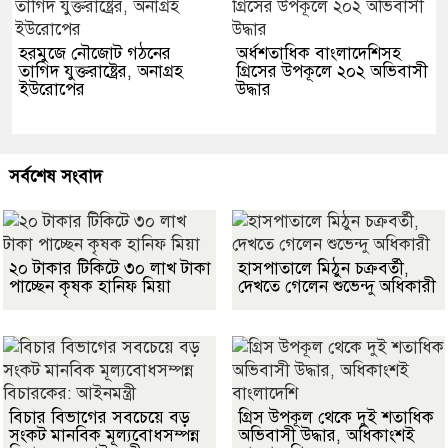
হরমুজে নৌজোট গঠনের
অর্ধশতাধিক বাংলাদেশিসহ
তাগিদ যুক্তরাষ্ট্রের, অনাগ্রহ
গ্রিসের উপকূলে ২০২ অভিবাসী
ইউরোপের
উদ্ধার
সর্বশেষ সংবাদ
২০ টাকার টিকিটে ৩০ লাখ টাকা
হাসপাতালে মিঠুন চক্রবর্তী,
পাচ্ছেন কৃষক হানিফ মিয়া
দেখতে গেলেন শুভেন্দু অধিকারী
বিচার বিভাগের সবচেয়ে বড়
গ্রিস উপকূল থেকে দুই শতাধিক
সংকট মানবিক মূল্যবোধসম্পন্ন
অভিবাসী উদ্ধার, অধিকাংশই