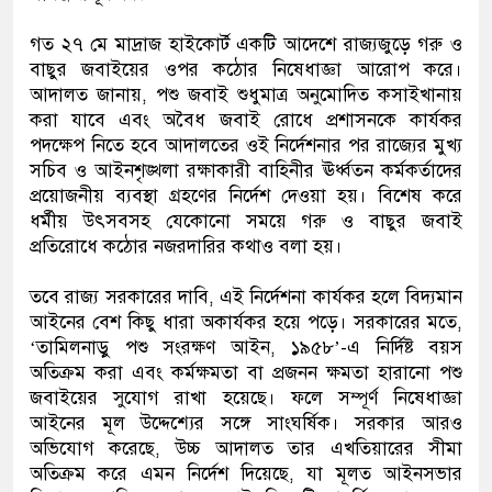
গত ২৭ মে মাদ্রাজ হাইকোর্ট একটি আদেশে রাজ্যজুড়ে গরু ও
বাছুর জবাইয়ের ওপর কঠোর নিষেধাজ্ঞা আরোপ করে।
আদালত জানায়, পশু জবাই শুধুমাত্র অনুমোদিত কসাইখানায়
করা যাবে এবং অবৈধ জবাই রোধে প্রশাসনকে কার্যকর
পদক্ষেপ নিতে হবে আদালতের ওই নির্দেশনার পর রাজ্যের মুখ্য
সচিব ও আইনশৃঙ্খলা রক্ষাকারী বাহিনীর ঊর্ধ্বতন কর্মকর্তাদের
প্রয়োজনীয় ব্যবস্থা গ্রহণের নির্দেশ দেওয়া হয়। বিশেষ করে
ধর্মীয় উৎসবসহ যেকোনো সময়ে গরু ও বাছুর জবাই
প্রতিরোধে কঠোর নজরদারির কথাও বলা হয়।
তবে রাজ্য সরকারের দাবি, এই নির্দেশনা কার্যকর হলে বিদ্যমান
আইনের বেশ কিছু ধারা অকার্যকর হয়ে পড়ে। সরকারের মতে,
‘তামিলনাড়ু পশু সংরক্ষণ আইন, ১৯৫৮’-এ নির্দিষ্ট বয়স
অতিক্রম করা এবং কর্মক্ষমতা বা প্রজনন ক্ষমতা হারানো পশু
জবাইয়ের সুযোগ রাখা হয়েছে। ফলে সম্পূর্ণ নিষেধাজ্ঞা
আইনের মূল উদ্দেশ্যের সঙ্গে সাংঘর্ষিক। সরকার আরও
অভিযোগ করেছে, উচ্চ আদালত তার এখতিয়ারের সীমা
অতিক্রম করে এমন নির্দেশ দিয়েছে, যা মূলত আইনসভার