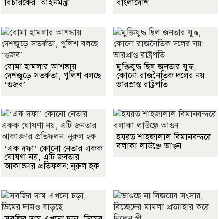
বিচারকের: আইনমন্ত্রী
বাংলাদেশি
বোমা হামলার আশঙ্কায়
মুক্তিযুদ্ধ ছিল জনতার যুদ্ধ,
দেশজুড়ে সতর্কতা, পুলিশ বলছে
কোনো রাজনৈতিক দলের নয়:
‘গুজব’
ভারপ্রাপ্ত রাষ্ট্রপতি
হযরত শাহজালাল বিমানবন্দরে
বলাকা লাউঞ্জে আগুন
‘এক দফা’ কোনো নেতার একক
ঘোষণা নয়, এটি জনতার
আকাঙ্ক্ষার প্রতিফলন: নুরুল হক
সবজির দাম এখনো চড়া, ডিমের