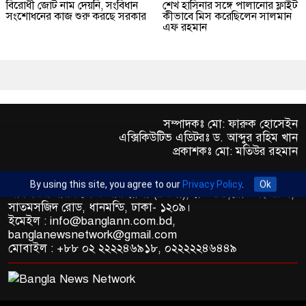
বিরোধী জোট নাম দেয়নি, সংবিধান
শেখ হাসিনার সঙ্গে পালানোর ফ্লাইট
সংশোধনের কাজ শুরু করছে সরকার
কীভাবে মিস করেছিলেন সালমান
এফ রহমান
সম্পাদকঃ মো: ফারুক হোসেইন
এক্সিকিউটিভ এডিটরঃ ড. আব্দুর রহিম খান
প্রকাশকঃ মো: মতিউর রহমান
By using this site, you agree to our
Privacy Policy
.
Ok
অফিস : রুপায়ন জেড. আর প্লাজা (৯তলা), প্লট- ৪৬,রোড নং- ৯/এ,
সাতমসজিদ রোড, ধানমন্ডি, ঢাকা- ১২০৯।
ইমেইল : info@banglann.com.bd,
banglanewsnetwork@gmail.com
মোবাইল : +৮৮ ০২ ২২২২৪৬৯১৮, ০২২২২২৪৬৪৪৯