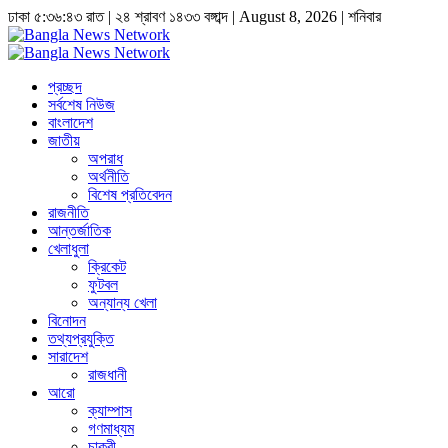
ঢাকা
৫:৩৬:৪৩ রাত
|
২৪ শ্রাবণ ১৪৩৩ বঙ্গাব্দ | August 8, 2026
|
শনিবার
প্রচ্ছদ
সর্বশেষ নিউজ
বাংলাদেশ
জাতীয়
অপরাধ
অর্থনীতি
বিশেষ প্রতিবেদন
রাজনীতি
আন্তর্জাতিক
খেলাধুলা
ক্রিকেট
ফুটবল
অন্যান্য খেলা
বিনোদন
তথ্যপ্রযুক্তি
সারাদেশ
রাজধানী
আরো
ক্যাম্পাস
গণমাধ্যম
চাকুরী