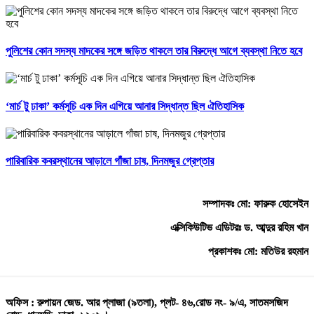
পুলিশের কোন সদস্য মাদকের সঙ্গে জড়িত থাকলে তার বিরুদ্ধে আগে ব্যবস্থা নিতে হবে
‘মার্চ টু ঢাকা’ কর্মসূচি এক দিন এগিয়ে আনার সিদ্ধান্ত ছিল ঐতিহাসিক
পারিবারিক কবরস্থানের আড়ালে গাঁজা চাষ, দিনমজুর গ্রেপ্তার
সম্পাদকঃ মো: ফারুক হোসেইন
এক্সিকিউটিভ এডিটরঃ ড. আব্দুর রহিম খান
প্রকাশকঃ মো: মতিউর রহমান
অফিস : রুপায়ন জেড. আর প্লাজা (৯তলা), প্লট- ৪৬,রোড নং- ৯/এ, সাতমসজিদ