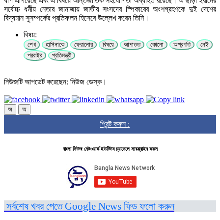
ধাপ এগিয়েছে এবং এ বিষয়ে আন্তর্জাতিক সহযোগিতা অব্যাহত রয়েছে। এ ছাড়া ইরানের
সর্বোচ্চ ধর্মীয় নেতার জানাজায় জাতীয় সংসদের স্পিকারের অংশগ্রহণকে দুই দেশের
বিদ্যমান সুসম্পর্কের প্রতিফলন হিসেবে উল্লেখ করেন তিনি।
বিষয়:
শেখ
হাসিনাকে
ফেরানোর
বিষয়ে
আপাতত
কোনো
অগ্রগতি
নেই
পররাষ্ট্র
প্রতিমন্ত্রী
নিউজটি আপডেট করেছেন: নিউজ ডেস্ক।
অ
অ
প্রিন্ট করুন :
বাংলা নিউজ নেটওয়ার্ক ইউটিউব চ্যানেলে সাবস্ক্রাইব করুন
সর্বশেষ খবর পেতে Google News ফিড ফলো করুন