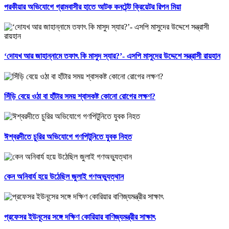
পরকীয়ার অভিযোগে গ্রামবাসীর হাতে আটক কনটেন্ট ক্রিয়েটর রিপন মিয়া
‘দোযখ আর জাহান্নামে তফাৎ কি মাসুদ স্যার?’- এসপি মাসুদের উদ্দেশে সন্ত্রাসী রায়হান
সিঁড়ি বেয়ে ওঠা বা হাঁটার সময় শ্বাসকষ্ট কোনো রোগের লক্ষণ?
ঈশ্বরদীতে চুরির অভিযোগে গণপিটুনিতে যুবক নিহত
কেন অনিবার্য হয়ে উঠেছিল জুলাই গণঅভ্যুত্থান
প্রফেসর ইউনূসের সঙ্গে দক্ষিণ কোরিয়ার বাণিজ্যমন্ত্রীর সাক্ষাৎ