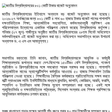
জাতীয় বিশ্ববিদ্যালয়ের ইতিহাসে অন্যতম বড় বাজেট অনুমোদন করা হয়েছে।
২০২৬-২৭ অর্থবছরের জন্য ৮০১ কোটি ৪ লাখ ৬০ হাজার টাকার বাজেট পাসের পাশাপাশি
দক্ষতাভিত্তিক শিক্ষা, আন্তর্জাতিক সহযোগিতা, কর্মসংস্থানমুখী প্রশিক্ষণ এবং
পরিবেশবান্ধব উদ্যোগের একাধিক পরিকল্পনা ঘোষণা করেছে বিশ্ববিদ্যালয় কর্তৃপক্ষ।
শনিবার (২৭ জুন) গাজীপুরে অনুষ্ঠিত জাতীয় বিশ্ববিদ্যালয়ের ২৮তম সিনেট অধিবেশনে
সর্বসম্মতিক্রমে এই বাজেট অনুমোদন করা হয়। অধিবেশনে সভাপতিত্ব করেন উপাচার্য
অধ্যাপক ড. এ এস এম আমানুল্লাহ।
সভাপতির বক্তব্যে তিনি জানান, জাতীয় বিশ্ববিদ্যালয়কে আধুনিক ও কর্মমুখী
শিক্ষাব্যবস্থায় রূপান্তর করতে দেশ-বিদেশের ১৫০টিরও বেশি বিশ্ববিদ্যালয়, গবেষণা
প্রতিষ্ঠান ও শিল্পপ্রতিষ্ঠানের সঙ্গে সমঝোতা স্মারক স্বাক্ষর করা হয়েছে। পাশাপাশি
আন্তর্জাতিক মানের অ্যাপ্রেন্টিসশিপ কর্মসূচির আওতায় ৫০ হাজার শিক্ষানবিশ তৈরির
পরিকল্পনা নেওয়া হয়েছে। শিক্ষার্থীদের বৈশ্বিক কর্মবাজারে প্রতিযোগিতায় সক্ষম করতে
মাল্টি ল্যাংগুয়েজ লার্নিং ইনস্টিটিউটের মাধ্যমে মান্দারিন, জাপানি, কোরিয়ান, আরবি, ফরাসি,
স্প্যানিশ ও ইতালিয়ান ভাষা শিক্ষার সুযোগ সম্প্রসারণ করা হচ্ছে। একই সঙ্গে
প্রযুক্তিনির্ভর ও দক্ষতাভিত্তিক পাঠ্যক্রম, সিলেবাস সংস্কার এবং শিক্ষক প্রশিক্ষণের
আধুনিকায়ন কার্যক্রমও চলমান রয়েছে।
সবুজ বাংলাদেশ গড়ার লক্ষ্যে আগামী পাঁচ বছরে প্রায় ৪০ লাখ শিক্ষার্থীকে সম্পৃক্ত করে ২