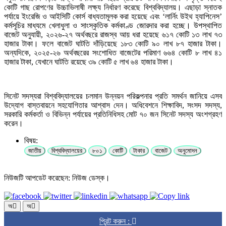
কোটি গাছ রোপণের উচ্চাভিলাষী লক্ষ্য নির্ধারণ করেছে বিশ্ববিদ্যালয়। এছাড়া স্নাতক
পর্যায়ে ইংরেজি ও আইসিটি কোর্স বাধ্যতামূলক করা হয়েছে এবং ‘লার্নিং উইথ হ্যাপিনেস’
কর্মসূচির মাধ্যমে খেলাধুলা ও সাংস্কৃতিক কর্মকাণ্ড জোরদার করা হচ্ছে। উপস্থাপিত
বাজেট অনুযায়ী, ২০২৬-২৭ অর্থবছরে রাজস্ব আয় ধরা হয়েছে ৬১৭ কোটি ১৩ লাখ ৭৩
হাজার টাকা। ফলে বাজেট ঘাটতি দাঁড়িয়েছে ১৮৩ কোটি ৯০ লাখ ৮৭ হাজার টাকা।
অন্যদিকে, ২০২৫-২৬ অর্থবছরের সংশোধিত বাজেটের পরিমাণ ৬৬৪ কোটি ৮ লাখ ৪১
হাজার টাকা, যেখানে ঘাটতি রয়েছে ৩৯ কোটি ৫ লাখ ৬৪ হাজার টাকা।
সিনেট সদস্যরা বিশ্ববিদ্যালয়ের চলমান উন্নয়ন পরিকল্পনার প্রতি সমর্থন জানিয়ে এসব
উদ্যোগ বাস্তবায়নে সহযোগিতার আশ্বাস দেন। অধিবেশনে শিক্ষাবিদ, সংসদ সদস্য,
সরকারি কর্মকর্তা ও বিভিন্ন পর্যায়ের প্রতিনিধিসহ মোট ৭০ জন সিনেট সদস্য অংশগ্রহণ
করেন।
বিষয়:
জাতীয়
বিশ্ববিদ্যালয়ের
৮০১
কোটি
টাকার
বাজেট
অনুমোদন
নিউজটি আপডেট করেছেন: নিউজ ডেস্ক।
অ
অ
প্রিন্ট করুন :