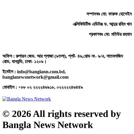
সম্পাদকঃ মো: ফারুক হোসেইন
এক্সিকিউটিভ এডিটরঃ ড. আব্দুর রহিম খান
প্রকাশকঃ মো: মতিউর রহমান
অফিস : রুপায়ন জেড. আর প্লাজা (৯তলা), প্লট- ৪৬,রোড নং- ৯/এ, সাতমসজিদ
রোড, ধানমন্ডি, ঢাকা- ১২০৯।
ইমেইল : info@banglann.com.bd,
banglanewsnetwork@gmail.com
মোবাইল : +৮৮ ০২ ২২২২৪৬৯১৮, ০২২২২২৪৬৪৪৯
© 2026 All rights reserved by
Bangla News Network