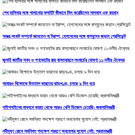
শেখ হাসিনার সঙ্গে পালানোর ফ্লাইট কীভাবে মিস করেছিলেন সালমান এফ রহমান
অস্ত্র-সংকট সম্পর্কে জানতেন না ট্রাম্প, হেগসেথের সঙ্গে বাগ্‌যুদ্ধে জড়ান প্রেসিডেন্ট
জুলাই জাতীয় সনদ ও গণভোটের রায় বাস্তবায়নে লংমার্চের ঘোষণা ১১-দলীয় ঐক্যের
আবারও বিক্ষোভে উত্তাল ভারতের ঝাড়খণ্ড, চলছে ৯ দিন ধরে
পাইপলাইনের মাধ্যমে ভারত থেকে আরও বেশি ডিজেল চেয়েছি: জ্বালানিমন্ত্রী
নদীদূষণ রোধে সমন্বিত পদক্ষেপ গ্রহণে অবহেলার সুযোগ নেই: প্রধানমন্ত্রী