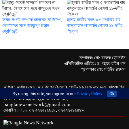
অস্ত্র-সংকট সম্পর্কে জানতেন না ট্রাম্প,
জুলাই জাতীয় সনদ ও গণভোটের রায়
হেগসেথের সঙ্গে বাগ্‌যুদ্ধে জড়ান
বাস্তবায়নে লংমার্চের ঘোষণা ১১-দলীয়
প্রেসিডেন্ট
ঐক্যের
সম্পাদকঃ মো: ফারুক হোসেইন
এক্সিকিউটিভ এডিটরঃ ড. আব্দুর রহিম খান
প্রকাশকঃ মো: মতিউর রহমান
অফিস : রুপায়ন জেড. আর প্লাজা (৯তলা), প্লট- ৪৬,রোড নং- ৯/এ, সাতমসজিদ
রোড, ধানমন্ডি, ঢাকা- ১২০৯।
By using this site, you agree to our
Privacy Policy
.
Ok
ইমেইল : info@banglann.com.bd,
banglanewsnetwork@gmail.com
মোবাইল : +৮৮ ০২ ২২২২৪৬৯১৮, ০২২২২২৪৬৪৪৯