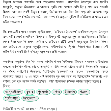
চিজুকো জাপানের নাগাসাকি থেকে তাইওয়ানে আসেন। রাজনৈতিক উদ্দেশ্যের চেয়ে স্থানীয়
সংস্কৃতি, মানুষের জীবনযাপন ও খাবারের প্রতি তার আগ্রহ বেশি ছিল। পরে তার দোভাষী
হিসেবে যোগ দেন তরুণী চিজুরু। ভ্রমণ, দীর্ঘ আলাপ আর ধীরে ধীরে গড়ে ওঠা আবেগের মধ্য
দিয়ে তাদের সম্পর্ক গভীর হয়ে ওঠে। তবে সম্পর্কের আড়ালে লুকিয়ে ছিল ইতিহাস ও ক্ষমতার এক
জটিল বাস্তবতা।
বিচারকমণ্ডলীর প্রধান নাতাশা ব্রাউন বলেন, ‘তাইওয়ান ট্রাভেলগ’ একইসঙ্গে প্রেমের উপন্যাস
এবং গভীর পোস্টকলোনিয়াল বিশ্লেষণ। উপন্যাসটি অত্যন্ত সূক্ষ্ম ও বহুমাত্রিকভাবে নির্মিত।
লেখক ইয়াং শুয়াং-জি বলেন, কোরিয়া ও তাইওয়ান দুটিই জাপানি সাম্রাজ্যের উপনিবেশ ছিল।
তবে তাইওয়ানের মানুষের অনুভূতি ক্ষোভ, নস্টালজিয়া ও দ্বিধার মিশ্রণে গড়ে উঠেছে। সেই
জটিল ইতিহাসকেই তিনি সাহিত্যে তুলে ধরার চেষ্টা করেছেন।
অন্যদিকে অনুবাদক লিন কিং বলেন, জাপানি শাসনে নিপীড়নের ইতিহাস থাকলেও তাইওয়ানের
মানুষের স্বাভাবিক জীবন, প্রেম, সংস্কৃতি ও হাসি কখনো হারিয়ে যায়নি। উপন্যাসটির সবচেয়ে
বড় শক্তি এখানেই। উল্লেখ্য, ‘তাইওয়ান ট্রাভেলগ’ এর আগেও আন্তর্জাতিক অঙ্গনে
প্রশংসিত হয়েছে। ২০২৪ সালে এটি ন্যাশনাল বুক অ্যাওয়ার্ড ফর ট্রান্সলেটেড লিটারেচার এবং
বাইফাং শেল বুক প্রাইজ অর্জন করেছিল। বইটি ইতোমধ্যে বিভিন্ন ভাষায় অনূদিত হয়েছে।
বিষয়:
আন্তর্জাতিক
বুকার
পুরস্কার
পেয়ে
ইতিহাস
গড়লো
‘তাইওয়ান
ট্রাভেলগ’
নিউজটি আপডেট করেছেন: নিউজ ডেস্ক।