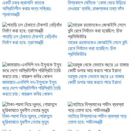
একটি চক্র জ্বালানি খাতকে
বিশ্বকাপে মেসিকে ‘বোমা মেরে উড়িয়ে
অস্থিতিশীল করার জন্য সক্রিয়:
দেওয়ার’ হুমকি, চাঞ্চল্যকর তথ্য ফাঁস
প্রধানমন্ত্রী
পাহাড়ি ঢল ঠেকাতে টেকসই বেড়িবাঁধ
নির্মাণ করা হবে: ত্রাণমন্ত্রী
তারেক রহমানকেও জেআইসি সেলে বন্দি
রেখে নির্যাতন করা হয়েছিল: চিফ
প্রসিকিউটর
হরমুজ থেকে যেভাবে বছরে ১৪ হাজার
জামায়াত-এনসিপি নন-ইস্যুকে ইস্যু
কোটি ডলার আয় করতে পারে ইরান!
করে দেশে অস্থিতিশীল পরিস্থিতি তৈরি
করতে চায় : খায়রুল কবির খোকন
টাকা-পয়সা নিয়ে দ্বন্দ্ব, গোয়ালন্দে
নাটোরে বিশ্বমানের পর্যটন ব্যবস্থা গড়ে
ছুরিকাঘাতে যুবলীগ নেতার মৃত্যু
তোলা হবে: পর্যটনমন্ত্রী