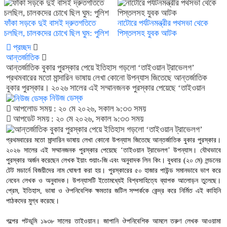
ফাঁকা সড়কে দুই বাসই দ্রুতগতিতে
নাটোরে পর্যটনমন্ত্রীর পথসভা থেকে
চলছিল, চালকদের চোখে ছিল ঘুম: পুলিশ
পিস্তলসহ যুবক আটক
প্রচ্ছদ
আন্তর্জাতিক
আন্তর্জাতিক বুকার পুরস্কার পেয়ে ইতিহাস গড়লো ‘তাইওয়ান ট্রাভেলগ’
প্রথমবারের মতো মান্দারিন ভাষায় লেখা কোনো উপন্যাস জিতেছে আন্তর্জাতিক
বুকার পুরস্কার। ২০২৬ সালের এই সম্মানজনক পুরস্কার পেয়েছে ‘তাইওয়ান
নিউজ ডেস্ক
আপলোড সময় : ২০ মে ২০২৬, সকাল ৯:৩৩ সময়
আপডেট সময় : ২০ মে ২০২৬, সকাল ৯:৩৩ সময়
প্রথমবারের মতো মান্দারিন ভাষায় লেখা কোনো উপন্যাস জিতেছে আন্তর্জাতিক বুকার পুরস্কার।
২০২৬ সালের এই সম্মানজনক পুরস্কার পেয়েছে ‘তাইওয়ান ট্রাভেলগ’ উপন্যাস। যৌথভাবে
পুরস্কার অর্জন করেছেন লেখক ইয়াং শুয়াং-জি এবং অনুবাদক লিন কিং। বুধবার (২০ মে) লন্ডনের
টেট মডার্নে বিজয়ীদের নাম ঘোষণা করা হয়। পুরস্কারের ৫০ হাজার পাউন্ড সমানভাবে ভাগ করে
নেবেন লেখক ও অনুবাদক। উপন্যাসটি ইতোমধ্যেই বিশ্বসাহিত্যে ব্যাপক আলোড়ন তুলেছে।
প্রেম, ইতিহাস, ভাষা ও ঔপনিবেশিক ক্ষমতার জটিল সম্পর্ককে কেন্দ্র করে নির্মিত এই কাহিনি
পাঠকদের মুগ্ধ করেছে।
গল্পের পটভূমি ১৯৩৮ সালের তাইওয়ান। জাপানি ঔপনিবেশিক আমলে তরুণ লেখক আওয়ামা