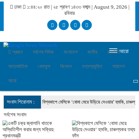
ঢাকা
১:৪৪:২০ রাত
|
২৫ শ্রাবণ ১৪৩৩ বঙ্গাব্দ | August 9, 2026
|
রবিবার
আরো
প্রচ্ছদ
সর্বশেষ নিউজ
বাংলাদেশ
জাতীয়
রাজনীতি
আন্তর্জাতিক
খেলাধুলা
বিনোদন
তথ্যপ্রযুক্তি
সারাদেশ
আরো
সংবাদ শিরোনাম :
: প্রধানমন্ত্রী
বিশ্বকাপে মেসিকে ‘বোমা মেরে উড়িয়ে দেওয়ার’ হুমকি, চাঞ্চল্যকর তথ
সর্বশেষ সংবাদ