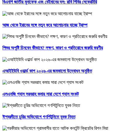
বিএনপি জাতীয় মুনাফেক এবং বেইমানের দল: রাবি শিবির সেক্রেটারি
আজ থেকে ইরানের সঙ্গে নতুন করে আলোচনায় যাচ্ছে ট্রাম্প
শিশুর অপুষ্টি চিনবেন কীভাবে? লক্ষণ, কারণ ও প্রতিরোধে জরুরি করণীয়
এআইইউবি ওয়ার্ল্ড কাপ ২০২৬-এর জমকালো উদ্বোধন অনুষ্ঠিত
এলএনজি গ্যাস সরবরাহ কমায় সারা দেশে গ্যাস সংকট
ঈশ্বরদীতে চুরির অভিযোগে গণপিটুনিতে যুবক নিহত