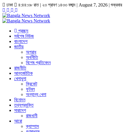
ঢাকা
৪:৪৪:৩৯ রাত
|
২৩ শ্রাবণ ১৪৩৩ বঙ্গাব্দ | August 7, 2026
|
শুক্রবার
প্রচ্ছদ
সর্বশেষ নিউজ
বাংলাদেশ
জাতীয়
অপরাধ
অর্থনীতি
বিশেষ প্রতিবেদন
রাজনীতি
আন্তর্জাতিক
খেলাধুলা
ক্রিকেট
ফুটবল
অন্যান্য খেলা
বিনোদন
তথ্যপ্রযুক্তি
সারাদেশ
রাজধানী
আরো
ক্যাম্পাস
গণমাধ্যম