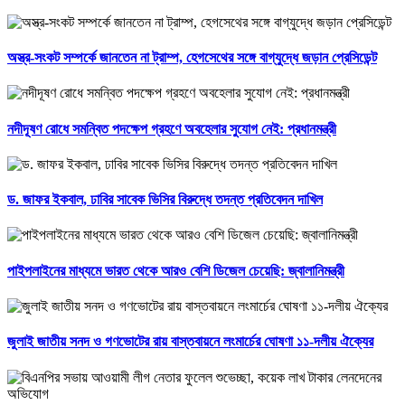
অস্ত্র-সংকট সম্পর্কে জানতেন না ট্রাম্প, হেগসেথের সঙ্গে বাগ্‌যুদ্ধে জড়ান প্রেসিডেন্ট
নদীদূষণ রোধে সমন্বিত পদক্ষেপ গ্রহণে অবহেলার সুযোগ নেই: প্রধানমন্ত্রী
ড. জাফর ইকবাল, ঢাবির সাবেক ভিসির বিরুদ্ধে তদন্ত প্রতিবেদন দাখিল
পাইপলাইনের মাধ্যমে ভারত থেকে আরও বেশি ডিজেল চেয়েছি: জ্বালানিমন্ত্রী
জুলাই জাতীয় সনদ ও গণভোটের রায় বাস্তবায়নে লংমার্চের ঘোষণা ১১-দলীয় ঐক্যের