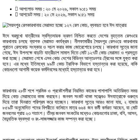
আপলোড সময় : ২০ মে ২০২৬, সকাল ৯:৫১ সময়
আপডেট সময় : ২০ মে ২০২৬, সকাল ৯:৫১ সময়
ঈদে ঘরমুখো যাত্রীদের স্বস্তিদায়ক ভ্রমণ নিশ্চিত করতে দেশের বৃহত্তম রেলওয়ে
কারখানায় চলছে ব্যাপক মেরামত কার্যক্রম। নীলফামারীর সৈয়দপুর রেলওয়ে কারখানায়
পুরাতন রেলকোচ সংস্কার ও সচল করার কাজ জোরেশোরে চলছে। কারখানা সূত্রে জানা
গেছে, ঈদ উপলক্ষে বাড়তি যাত্রীচাপ সামাল দিতে মোট ১২৭টি কোচ মেরামত ও প্রস্তুত
করা হচ্ছে। মেরামত শেষে এসব কোচ দেশের বিভিন্ন আন্তঃনগর ট্রেনের সঙ্গে যুক্ত করা
হবে। এর মধ্যে ইতিমধ্যে ৯৯টি কোচ ট্রাফিক বিভাগে হস্তান্তর করা হয়েছে, বাকি
কোচগুলো আগামী কয়েক কর্মদিবসের মধ্যেই হস্তান্তর করা হবে।
কারখানার ২৮টি শপে শ্রমিক ও প্রকৌশলীরা নিয়মিত কাজের পাশাপাশি অতিরিক্ত সময়
দিয়ে কোচ মেরামতের কাজ করছেন। জনবল সংকট থাকা সত্ত্বেও ঈদযাত্রাকে গুরুত্ব
দিয়ে তারা দিনরাত পরিশ্রম করে যাচ্ছেন। কারখানা সূত্রে আরও জানা যায়, ২ হাজার
৮৫৯টি অনুমোদিত পদের বিপরীতে বর্তমানে মাত্র ৬৬৪ জন কর্মী কর্মরত আছেন, যা মোট
জনবলের প্রায় ২৩ শতাংশ। তীব্র জনবল সংকটের মধ্যেও কোচগুলোর চাকা, বগি, আসন,
বৈদ্যুতিক ব্যবস্থা ও রং-সাজসজ্জার কাজ সম্পন্ন করা হচ্ছে।