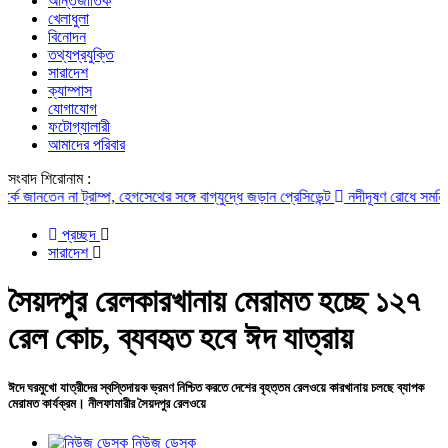
আন্তর্জাতিক
খেলাধুলা
বিনোদন
তথ্যপ্রযুক্তি
সারাদেশ
ক্যাম্পাস
যোগাযোগ
ফটোগ্যালারী
আমাদের পরিবার
সংবাদ শিরোনাম :
তেন না ট্রাম্প, হেগসেথের সঙ্গে বাগ্‌যুদ্ধে জড়ান প্রেসিডেন্ট
নদীদূষণ রোধে সমন্বিত পদক্ষ
প্রচ্ছদ
সারাদেশ
সৈয়দপুর রেলকারখানায় মেরামত হচ্ছে ১২৭
রেল কোচ, ব্যবহৃত হবে ঈদ যাত্রায়
ঈদে ঘরমুখো যাত্রীদের স্বস্তিদায়ক ভ্রমণ নিশ্চিত করতে দেশের বৃহত্তম রেলওয়ে কারখানায় চলছে ব্যাপক
মেরামত কার্যক্রম। নীলফামারীর সৈয়দপুর রেলওয়ে
নিউজ ডেস্ক