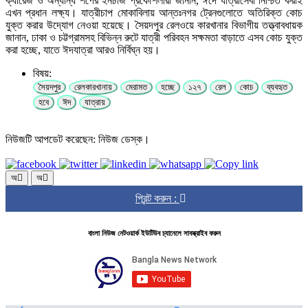
ক্যারেজ ও অন্যান্য শপের ইনচার্জ প্রকৌশলীরা জানান, ঈদে যাত্রীসেবা নিশ্চিত করাই
এখন প্রধান লক্ষ্য। যাত্রীচাপ মোকাবিলায় আন্তঃনগর ট্রেনগুলোতে অতিরিক্ত কোচ
যুক্ত করার উদ্যোগ নেওয়া হয়েছে। সৈয়দপুর রেলওয়ে কারখানার বিভাগীয় তত্ত্বাবধায়ক
জানান, ঢাকা ও চট্টগ্রামসহ বিভিন্ন রুটে যাত্রী পরিবহন সক্ষমতা বাড়াতে এসব কোচ যুক্ত
করা হচ্ছে, যাতে ঈদযাত্রা আরও নির্বিঘ্ন হয়।
বিষয়:
সৈয়দপুর
রেলকারখানায়
মেরামত
হচ্ছে
১২৭
রেল
কোচ
ব্যবহৃত
হবে
ঈদ
যাত্রায়
নিউজটি আপডেট করেছেন: নিউজ ডেস্ক।
অ
অ
প্রিন্ট করুন :
বাংলা নিউজ নেটওয়ার্ক ইউটিউব চ্যানেলে সাবস্ক্রাইব করুন