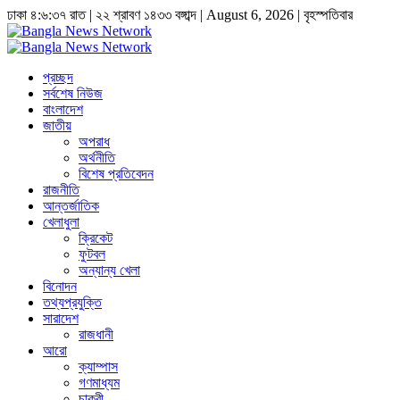
ঢাকা
৪:৬:৩৭ রাত
|
২২ শ্রাবণ ১৪৩৩ বঙ্গাব্দ | August 6, 2026
|
বৃহস্পতিবার
প্রচ্ছদ
সর্বশেষ নিউজ
বাংলাদেশ
জাতীয়
অপরাধ
অর্থনীতি
বিশেষ প্রতিবেদন
রাজনীতি
আন্তর্জাতিক
খেলাধুলা
ক্রিকেট
ফুটবল
অন্যান্য খেলা
বিনোদন
তথ্যপ্রযুক্তি
সারাদেশ
রাজধানী
আরো
ক্যাম্পাস
গণমাধ্যম
চাকুরী