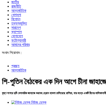
জাতীয়
রাজনীতি
আন্তর্জাতিক
খেলাধুলা
বিনোদন
তথ্যপ্রযুক্তি
সারাদেশ
ক্যাম্পাস
যোগাযোগ
ফটোগ্যালারী
আমাদের পরিবার
সংবাদ শিরোনাম :
আওয়ামী
প্রচ্ছদ
আন্তর্জাতিক
শি-পুতিন বৈঠকের এক দিন আগে চীনা জাহাজে
কৃষ্ণ সাগরে দুটি বেসামরিক জাহাজে ভয়াবহ ড্রোন হামলা চালিয়েছে রাশিয়া, যার মধ্যে একটি চীনের মালিকানা
নিউজ ডেস্ক