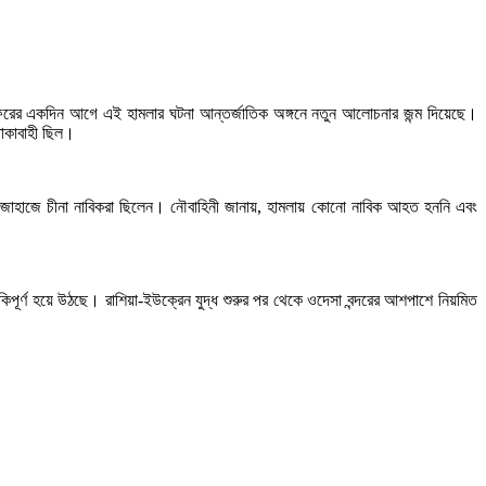
ীন সফরের একদিন আগে এই হামলার ঘটনা আন্তর্জাতিক অঙ্গনে নতুন আলোচনার জন্ম দিয়েছে।
তাকাবাহী ছিল।
া এ জাহাজে চীনা নাবিকরা ছিলেন। নৌবাহিনী জানায়, হামলায় কোনো নাবিক আহত হননি এবং
কিপূর্ণ হয়ে উঠছে। রাশিয়া-ইউক্রেন যুদ্ধ শুরুর পর থেকে ওদেসা বন্দরের আশপাশে নিয়মিত