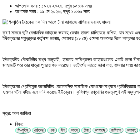
আপলোড সময় : ১৯ মে ২০২৬, দুপুর ১০:৩৯ সময়
আপডেট সময় : ১৯ মে ২০২৬, দুপুর ১০:৩৯ সময়
কৃষ্ণ সাগরে দুটি বেসামরিক জাহাজে ভয়াবহ ড্রোন হামলা চালিয়েছে রাশিয়া, যার মধ্যে
ইউক্রেনের সমুদ্রবন্দর কর্তৃপক্ষ জানায়, সোমবার (১৮ মে) ওদেসা অঞ্চলের দিকে অগ্রসর হ
ইউক্রেনীয় নৌবাহিনীর তথ্য অনুযায়ী, হামলায় ক্ষতিগ্রস্ত জাহাজগুলোর একটি হলো চীন
জাহাজটি পরে তার যাত্রা পুনরায় শুরু করেছে। রয়টার্সের বরাতে জানা যায়, হামলার সময়
ইউক্রেনের প্রেসিডেন্ট ভলোদিমির জেলেনস্কি সামাজিক যোগাযোগমাধ্যমে প্রতিক্রিয়ায় বল
হামলার ঘটনা ঘটছে বলে দাবি করেছে ইউক্রেন। কৃষিপণ্য রপ্তানির গুরুত্বপূর্ণ এই সমুদ্
সূত্র: আল জাজিরা
বিষয়:
শি-পুতিন
বৈঠকের
এক
দিন
আগে
চীনা
জাহাজে
রাশিয়ার
ভয়াবহ