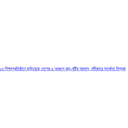
্ঠানে ছড়িয়েছে
দেশের ৬ অঞ্চলে ঝড়-বৃষ্টির আভাস, নদীবন্দরে সতর্কতা
বিশ্ববাজারে টানা কমছে