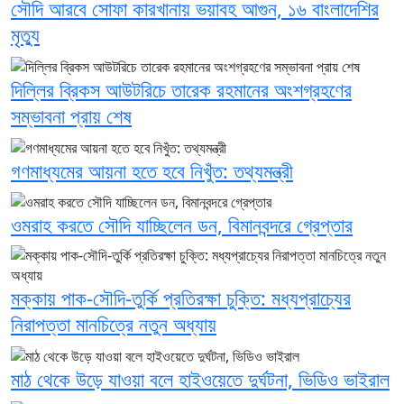
সৌদি আরবে সোফা কারখানায় ভয়াবহ আগুন, ১৬ বাংলাদেশির
মৃত্যু
দিল্লির ব্রিকস আউটরিচে তারেক রহমানের অংশগ্রহণের
সম্ভাবনা প্রায় শেষ
গণমাধ্যমের আয়না হতে হবে নিখুঁত: তথ্যমন্ত্রী
ওমরাহ করতে সৌদি যাচ্ছিলেন ডন, বিমানবন্দরে গ্রেপ্তার
মক্কায় পাক-সৌদি-তুর্কি প্রতিরক্ষা চুক্তি: মধ্যপ্রাচ্যের
নিরাপত্তা মানচিত্রে নতুন অধ্যায়
মাঠ থেকে উড়ে যাওয়া বলে হাইওয়েতে দুর্ঘটনা, ভিডিও ভাইরাল