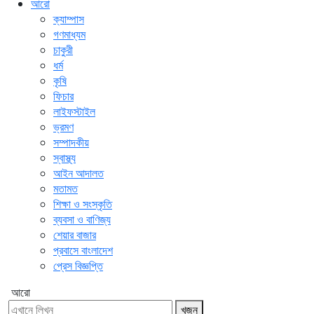
আরো
ক্যাম্পাস
গণমাধ্যম
চাকুরী
ধর্ম
কৃষি
ফিচার
লাইফস্টাইল
ভ্রমণ
সম্পাদকীয়
স্বাস্থ্য
আইন আদালত
মতামত
শিক্ষা ও সংস্কৃতি
ব্যবসা ও বাণিজ্য
শেয়ার বাজার
প্রবাসে বাংলাদেশ
প্রেস বিজ্ঞপ্তি
আরো
খুজুন