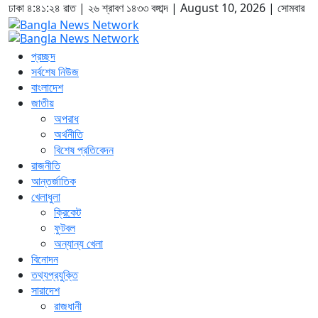
ঢাকা
৪:৪১:২৫ রাত
|
২৬ শ্রাবণ ১৪৩৩ বঙ্গাব্দ | August 10, 2026
|
সোমবার
প্রচ্ছদ
সর্বশেষ নিউজ
বাংলাদেশ
জাতীয়
অপরাধ
অর্থনীতি
বিশেষ প্রতিবেদন
রাজনীতি
আন্তর্জাতিক
খেলাধুলা
ক্রিকেট
ফুটবল
অন্যান্য খেলা
বিনোদন
তথ্যপ্রযুক্তি
সারাদেশ
রাজধানী