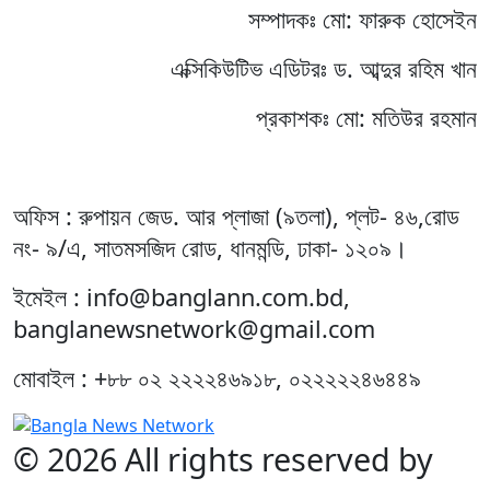
সম্পাদকঃ মো: ফারুক হোসেইন
এক্সিকিউটিভ এডিটরঃ ড. আব্দুর রহিম খান
প্রকাশকঃ মো: মতিউর রহমান
অফিস : রুপায়ন জেড. আর প্লাজা (৯তলা), প্লট- ৪৬,রোড
নং- ৯/এ, সাতমসজিদ রোড, ধানমন্ডি, ঢাকা- ১২০৯।
ইমেইল : info@banglann.com.bd,
banglanewsnetwork@gmail.com
মোবাইল : +৮৮ ০২ ২২২২৪৬৯১৮, ০২২২২২৪৬৪৪৯
© 2026 All rights reserved by