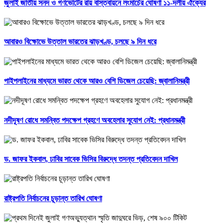
জুলাই জাতীয় সনদ ও গণভোটের রায় বাস্তবায়নে লংমার্চের ঘোষণা ১১-দলীয় ঐক্যের
আবারও বিক্ষোভে উত্তাল ভারতের ঝাড়খণ্ড, চলছে ৯ দিন ধরে
পাইপলাইনের মাধ্যমে ভারত থেকে আরও বেশি ডিজেল চেয়েছি: জ্বালানিমন্ত্রী
নদীদূষণ রোধে সমন্বিত পদক্ষেপ গ্রহণে অবহেলার সুযোগ নেই: প্রধানমন্ত্রী
ড. জাফর ইকবাল, ঢাবির সাবেক ভিসির বিরুদ্ধে তদন্ত প্রতিবেদন দাখিল
রাষ্ট্রপতি নির্বাচনের চূড়ান্ত তারিখ ঘোষণা