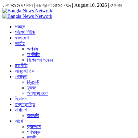
ঢাকা
৯:৪:২৭ সকাল
|
২৬ শ্রাবণ ১৪৩৩ বঙ্গাব্দ | August 10, 2026
|
সোমবার
প্রচ্ছদ
সর্বশেষ নিউজ
বাংলাদেশ
জাতীয়
অপরাধ
অর্থনীতি
বিশেষ প্রতিবেদন
রাজনীতি
আন্তর্জাতিক
খেলাধুলা
ক্রিকেট
ফুটবল
অন্যান্য খেলা
বিনোদন
তথ্যপ্রযুক্তি
সারাদেশ
রাজধানী
আরো
ক্যাম্পাস
গণমাধ্যম
চাকুরী