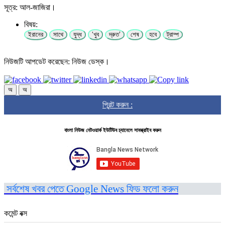
সূত্র: আল-জাজিরা।
বিষয়:
ইরানের
সাথে
যুদ্ধ
‘খুব
দ্রুত’
শেষ
হবে
ট্রাম্প
নিউজটি আপডেট করেছেন: নিউজ ডেস্ক।
অ
অ
প্রিন্ট করুন :
বাংলা নিউজ নেটওয়ার্ক ইউটিউব চ্যানেলে সাবস্ক্রাইব করুন
সর্বশেষ খবর পেতে Google News ফিড ফলো করুন
কমেন্ট বক্স