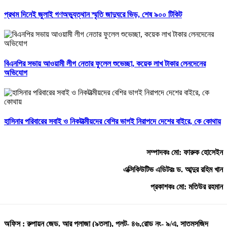
প্রথম দিনেই জুলাই গণঅভ্যুত্থান স্মৃতি জাদুঘরে ভিড়, শেষ ৯০০ টিকিট
বিএনপির সভায় আওয়ামী লীগ নেতার ফুলেল শুভেচ্ছা, কয়েক লাখ টাকার লেনদেনের
অভিযোগ
হাসিনার পরিবারের সবাই ও নিকটাত্মীয়দের বেশির ভাগই নিরাপদে দেশের বাইরে, কে কোথায়
সম্পাদকঃ মো: ফারুক হোসেইন
এক্সিকিউটিভ এডিটরঃ ড. আব্দুর রহিম খান
প্রকাশকঃ মো: মতিউর রহমান
অফিস : রুপায়ন জেড. আর প্লাজা (৯তলা), প্লট- ৪৬,রোড নং- ৯/এ, সাতমসজিদ