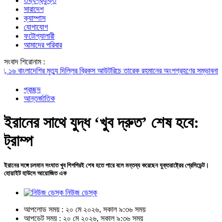
তথ্যপ্রযুক্তি
সারাদেশ
ক্যাম্পাস
যোগাযোগ
ফটোগ্যালারী
আমাদের পরিবার
সংবাদ শিরোনাম :
াংলাদেশির মৃত্যু
দিল্লির ব্রিকস আউটরিচে তারেক রহমানের অংশগ্রহণের সম্ভাবনা প্রায় 
প্রচ্ছদ
আন্তর্জাতিক
ইরানের সাথে যুদ্ধ ‘খুব দ্রুত’ শেষ হবে:
ট্রাম্প
ইরানের সঙ্গে চলমান সংঘাত খুব শিগগিরই শেষ হতে পারে বলে মন্তব্য করেছেন যুক্তরাষ্ট্রের প্রেসিডেন্ট।
হোয়াইট হাউসে আয়োজিত এক
নিউজ ডেস্ক
আপলোড সময় : ২০ মে ২০২৬, সকাল ৯:৩৬ সময়
আপডেট সময় : ২০ মে ২০২৬, সকাল ৯:৩৬ সময়