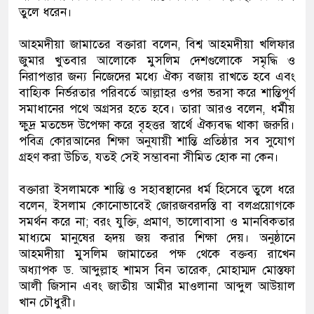
তুলে ধরেন।
আহমদীয়া জামাতের বক্তারা বলেন, বিশ্ব আহমদীয়া খলিফার
জুমার খুতবার আলোকে মুসলিম দেশগুলোকে সমৃদ্ধি ও
নিরাপত্তার জন্য নিজেদের মধ্যে ঐক্য বজায় রাখতে হবে এবং
বাহ্যিক নির্ভরতার পরিবর্তে আল্লাহর ওপর ভরসা করে শান্তিপূর্ণ
সমাধানের পথে অগ্রসর হতে হবে। তারা আরও বলেন, ধর্মীয়
ক্ষুদ্র মতভেদ উপেক্ষা করে বৃহত্তর স্বার্থে ঐক্যবদ্ধ থাকা জরুরি।
পবিত্র কোরআনের শিক্ষা অনুযায়ী শান্তি প্রতিষ্ঠার সব সুযোগ
গ্রহণ করা উচিত, যতই সেই সম্ভাবনা সীমিত হোক না কেন।
বক্তারা ইসলামকে শান্তি ও সহাবস্থানের ধর্ম হিসেবে তুলে ধরে
বলেন, ইসলাম কোনোভাবেই জোরজবরদস্তি বা বলপ্রয়োগকে
সমর্থন করে না; বরং যুক্তি, প্রমাণ, ভালোবাসা ও মানবিকতার
মাধ্যমে মানুষের হৃদয় জয় করার শিক্ষা দেয়। অনুষ্ঠানে
আহমদীয়া মুসলিম জামাতের পক্ষ থেকে বক্তব্য রাখেন
অধ্যাপক ড. আব্দুল্লাহ শামস বিন তারেক, মোহাম্মদ মোস্তফা
আলী জিসান এবং জাতীয় আমীর মাওলানা আব্দুল আউয়াল
খান চৌধুরী।