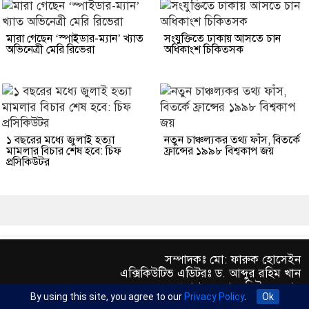
মারা গেছেন ‘স্পাইডার-ম্যান’ খ্যাত
সংযুক্তিতে ঢাকায় আসতে চান
অভিনেত্রী মেরি রিভেরা
অধিকাংশ চিকিত্সক
১ বছরের মধ্যে জুলাই হত্যা
নতুন চাঞ্চল্যকর তথ্য ফাঁস, বিতর্কে
মামলার বিচার শেষ হবে: চিফ
ফ্রান্সের ১৯৯৮ বিশ্বকাপ জয়
প্রসিকিউটর
সম্পাদকঃ মো: ফারুক হোসেইন
এক্সিকিউটিভ এডিটরঃ ড. আব্দুর রহিম খান
প্রকাশকঃ মো: মতিউর রহমান
By using this site, you agree to our
Privacy Policy
.
Ok