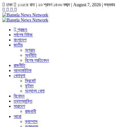
ঢাকা
১:২৫:৫ রাত
|
২৩ শ্রাবণ ১৪৩৩ বঙ্গাব্দ | August 7, 2026
|
শুক্রবার
প্রচ্ছদ
সর্বশেষ নিউজ
বাংলাদেশ
জাতীয়
অপরাধ
অর্থনীতি
বিশেষ প্রতিবেদন
রাজনীতি
আন্তর্জাতিক
খেলাধুলা
ক্রিকেট
ফুটবল
অন্যান্য খেলা
বিনোদন
তথ্যপ্রযুক্তি
সারাদেশ
রাজধানী
আরো
ক্যাম্পাস
গণমাধ্যম