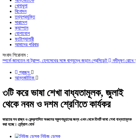
আন্তর্জাতিক
খেলাধুলা
বিনোদন
তথ্যপ্রযুক্তি
সারাদেশ
ক্যাম্পাস
যোগাযোগ
ফটোগ্যালারী
আমাদের পরিবার
সংবাদ শিরোনাম :
জানতেন না ট্রাম্প, হেগসেথের সঙ্গে বাগ্‌যুদ্ধে জড়ান প্রেসিডেন্ট
নদীদূষণ রোধে সমন্বিত পদ
প্রচ্ছদ
আন্তর্জাতিক
৩টি করে ভাষা শেখা বাধ্যতামূলক, জুলাই
থেকে নবম ও দশম শ্রেণিতে কার্যকর
ভারতের সব রাজ্য ও কেন্দ্রশাসিত অঞ্চলের স্কুলপড়ুয়াদের জন্য এখন থেকে তিনটি ভাষা শেখা বাধ্যতামূলক
করা হচ্ছে। সেন্ট্রাল বোর্ড
নিউজ ডেস্ক