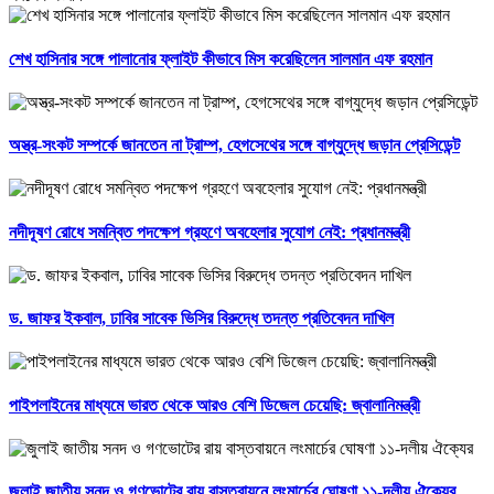
শেখ হাসিনার সঙ্গে পালানোর ফ্লাইট কীভাবে মিস করেছিলেন সালমান এফ রহমান
অস্ত্র-সংকট সম্পর্কে জানতেন না ট্রাম্প, হেগসেথের সঙ্গে বাগ্‌যুদ্ধে জড়ান প্রেসিডেন্ট
নদীদূষণ রোধে সমন্বিত পদক্ষেপ গ্রহণে অবহেলার সুযোগ নেই: প্রধানমন্ত্রী
ড. জাফর ইকবাল, ঢাবির সাবেক ভিসির বিরুদ্ধে তদন্ত প্রতিবেদন দাখিল
পাইপলাইনের মাধ্যমে ভারত থেকে আরও বেশি ডিজেল চেয়েছি: জ্বালানিমন্ত্রী
জুলাই জাতীয় সনদ ও গণভোটের রায় বাস্তবায়নে লংমার্চের ঘোষণা ১১-দলীয় ঐক্যের