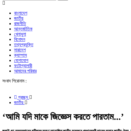
বাংলাদেশ
জাতীয়
রাজনীতি
আন্তর্জাতিক
খেলাধুলা
বিনোদন
তথ্যপ্রযুক্তি
সারাদেশ
ক্যাম্পাস
যোগাযোগ
ফটোগ্যালারী
আমাদের পরিবার
সংবাদ শিরোনাম :
শে
প্রচ্ছদ
জাতীয়
‘আমি যদি মাকে জিজ্ঞেস করতে পারতাম...’
জুলাই গণ-অভ্যুত্থানের শহীদদের স্মরণে আয়োজিত জাতীয় সম্মেলনে প্রধানমন্ত্রী তারেক রহমান জাতীয় ঐক্য