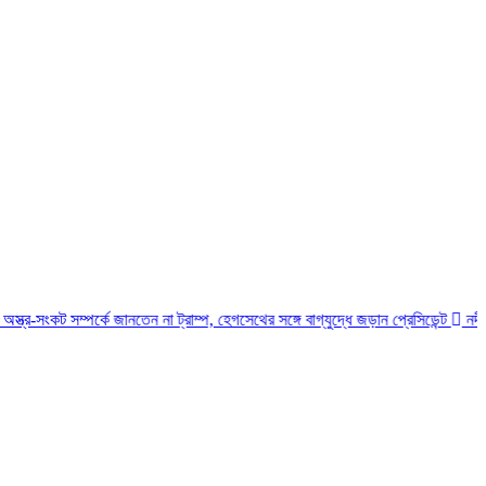
 সম্পর্কে জানতেন না ট্রাম্প, হেগসেথের সঙ্গে বাগ্‌যুদ্ধে জড়ান প্রেসিডেন্ট
নদীদূষণ রোধে স