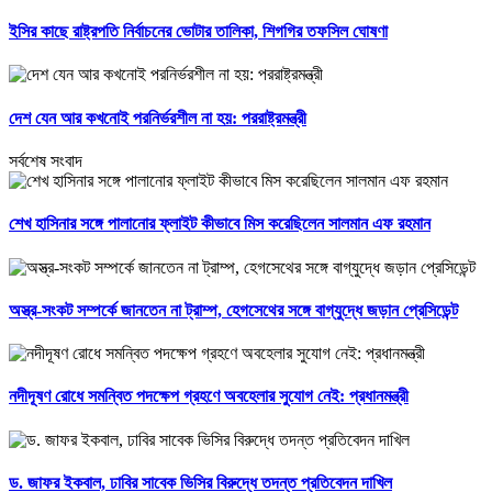
ইসির কাছে রাষ্ট্রপতি নির্বাচনের ভোটার তালিকা, শিগগির তফসিল ঘোষণা
দেশ যেন আর কখনোই পরনির্ভরশীল না হয়: পররাষ্ট্রমন্ত্রী
সর্বশেষ সংবাদ
শেখ হাসিনার সঙ্গে পালানোর ফ্লাইট কীভাবে মিস করেছিলেন সালমান এফ রহমান
অস্ত্র-সংকট সম্পর্কে জানতেন না ট্রাম্প, হেগসেথের সঙ্গে বাগ্‌যুদ্ধে জড়ান প্রেসিডেন্ট
নদীদূষণ রোধে সমন্বিত পদক্ষেপ গ্রহণে অবহেলার সুযোগ নেই: প্রধানমন্ত্রী
ড. জাফর ইকবাল, ঢাবির সাবেক ভিসির বিরুদ্ধে তদন্ত প্রতিবেদন দাখিল