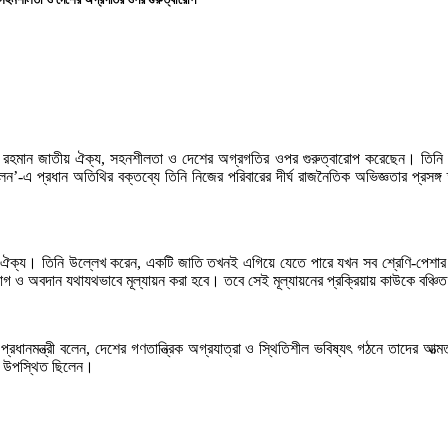
ারেক রহমান জাতীয় ঐক্য, সহনশীলতা ও দেশের অগ্রগতির ওপর গুরুত্বারোপ করেছেন। তি
ন’-এ প্রধান অতিথির বক্তব্যে তিনি নিজের পরিবারের দীর্ঘ রাজনৈতিক অভিজ্ঞতার প্রসঙ্
তা ও ঐক্য। তিনি উল্লেখ করেন, একটি জাতি তখনই এগিয়ে যেতে পারে যখন সব শ্রেণি-পেশার 
গ ও অবদান যথাযথভাবে মূল্যায়ন করা হবে। তবে সেই মূল্যায়নের প্রক্রিয়ায় কাউকে বঞ্চিত কর
ধানমন্ত্রী বলেন, দেশের গণতান্ত্রিক অগ্রযাত্রা ও স্থিতিশীল ভবিষ্যৎ গঠনে তাদের আত্ম
িরা উপস্থিত ছিলেন।