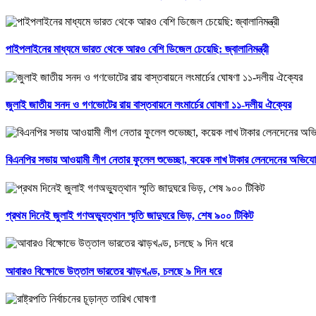
পাইপলাইনের মাধ্যমে ভারত থেকে আরও বেশি ডিজেল চেয়েছি: জ্বালানিমন্ত্রী
জুলাই জাতীয় সনদ ও গণভোটের রায় বাস্তবায়নে লংমার্চের ঘোষণা ১১-দলীয় ঐক্যের
বিএনপির সভায় আওয়ামী লীগ নেতার ফুলেল শুভেচ্ছা, কয়েক লাখ টাকার লেনদেনের অভিয
প্রথম দিনেই জুলাই গণঅভ্যুত্থান স্মৃতি জাদুঘরে ভিড়, শেষ ৯০০ টিকিট
আবারও বিক্ষোভে উত্তাল ভারতের ঝাড়খণ্ড, চলছে ৯ দিন ধরে