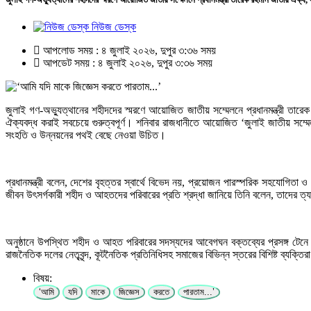
নিউজ ডেস্ক
আপলোড সময় : ৪ জুলাই ২০২৬, দুপুর ৩:৩৬ সময়
আপডেট সময় : ৪ জুলাই ২০২৬, দুপুর ৩:৩৬ সময়
জুলাই গণ-অভ্যুত্থানের শহীদদের স্মরণে আয়োজিত জাতীয় সম্মেলনে প্রধানমন্ত্রী ত
ঐক্যবদ্ধ করাই সবচেয়ে গুরুত্বপূর্ণ। শনিবার রাজধানীতে আয়োজিত ‘জুলাই জাতীয় সম্মেল
সংহতি ও উন্নয়নের পথই বেছে নেওয়া উচিত।
প্রধানমন্ত্রী বলেন, দেশের বৃহত্তর স্বার্থে বিভেদ নয়, প্রয়োজন পারস্পরিক সহযোগি
জীবন উৎসর্গকারী শহীদ ও আহতদের পরিবারের প্রতি শ্রদ্ধা জানিয়ে তিনি বলেন, তাদের ত্যা
অনুষ্ঠানে উপস্থিত শহীদ ও আহত পরিবারের সদস্যদের আবেগঘন বক্তব্যের প্রসঙ্গ টেনে প্র
রাজনৈতিক দলের নেতৃবৃন্দ, কূটনৈতিক প্রতিনিধিসহ সমাজের বিভিন্ন স্তরের বিশিষ্ট ব্যক্ত
বিষয়:
‘আমি
যদি
মাকে
জিজ্ঞেস
করতে
পারতাম...’