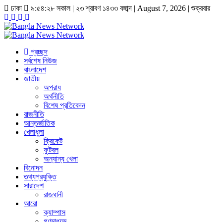
ঢাকা
৯:৫৪:২৮ সকাল
|
২৩ শ্রাবণ ১৪৩৩ বঙ্গাব্দ | August 7, 2026
|
শুক্রবার
প্রচ্ছদ
সর্বশেষ নিউজ
বাংলাদেশ
জাতীয়
অপরাধ
অর্থনীতি
বিশেষ প্রতিবেদন
রাজনীতি
আন্তর্জাতিক
খেলাধুলা
ক্রিকেট
ফুটবল
অন্যান্য খেলা
বিনোদন
তথ্যপ্রযুক্তি
সারাদেশ
রাজধানী
আরো
ক্যাম্পাস
গণমাধ্যম