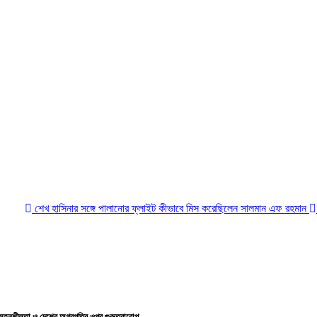
খ হাসিনার সঙ্গে পালানোর ফ্লাইট কীভাবে মিস করেছিলেন সালমান এফ রহমান
অস্ত্র-সংকট
, সহনশীলতা ও দেশের অগ্রগতির ওপর গুরুত্বারোপ