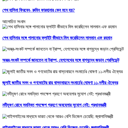
শেখ হাসিনা ফিরবেন- রুমিন ফারহানার কেন মনে হয়?
আলোচিত সংবাদ
শেখ হাসিনার সঙ্গে পালানোর ফ্লাইট কীভাবে মিস করেছিলেন সালমান এফ রহমান
অস্ত্র-সংকট সম্পর্কে জানতেন না ট্রাম্প, হেগসেথের সঙ্গে বাগ্‌যুদ্ধে জড়ান প্রেসিডেন্ট
জুলাই জাতীয় সনদ ও গণভোটের রায় বাস্তবায়নে লংমার্চের ঘোষণা ১১-দলীয় ঐক্যের
নদীদূষণ রোধে সমন্বিত পদক্ষেপ গ্রহণে অবহেলার সুযোগ নেই: প্রধানমন্ত্রী
পাইপলাইনের মাধ্যমে ভারত থেকে আরও বেশি ডিজেল চেয়েছি: জ্বালানিমন্ত্রী