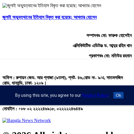
জুলাই অভ্যুত্থানের ইতিহাস বিকৃত করা হয়েছে: আখতার হোসেন
সম্পাদকঃ মো: ফারুক হোসেইন
এক্সিকিউটিভ এডিটরঃ ড. আব্দুর রহিম খান
প্রকাশকঃ মো: মতিউর রহমান
অফিস : রুপায়ন জেড. আর প্লাজা (৯তলা), প্লট- ৪৬,রোড নং- ৯/এ, সাতমসজিদ
রোড, ধানমন্ডি, ঢাকা- ১২০৯।
ইমেইল : info@banglann.com.bd,
By using this site, you agree to our
Privacy Policy
.
Ok
banglanewsnetwork@gmail.com
মোবাইল : +৮৮ ০২ ২২২২৪৬৯১৮, ০২২২২২৪৬৪৪৯