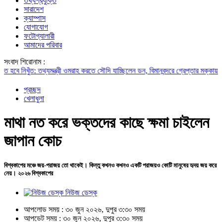
তথ্যপ্রযুক্তি
সারাদেশ
ক্যাম্পাস
যোগাযোগ
ফটোগ্যালারী
আমাদের পরিবার
সংবাদ শিরোনাম :
িখুঁত: তথ্যমন্ত্রী
ওমরাহ করতে সৌদি যাচ্ছিলেন ডন, বিমানবন্দরে গ্রেপ্তার
মক্কায় পাক-সৌদি
প্রচ্ছদ
খেলাধুলা
মাথা নত করে ভক্তদের কাছে ক্ষমা চাইলেন
জাপান কোচ
বিশ্বকাপের মঞ্চে জয়-পরাজয় তো থাকেই। কিন্তু কখনও কখনও একটি পরাজয়ও কোটি মানুষের হৃদয় জয় করে
নেয়। ২০২৬ বিশ্বকাপের
নিউজ ডেস্ক
আপলোড সময় : ৩০ জুন ২০২৬, দুপুর ৩:৩০ সময়
আপডেট সময় : ৩০ জুন ২০২৬, দুপুর ৩:৩০ সময়