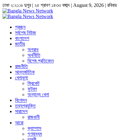
ঢাকা
২:২১:৭ দুপুর
|
২৫ শ্রাবণ ১৪৩৩ বঙ্গাব্দ | August 9, 2026
|
রবিবার
প্রচ্ছদ
সর্বশেষ নিউজ
বাংলাদেশ
জাতীয়
অপরাধ
অর্থনীতি
বিশেষ প্রতিবেদন
রাজনীতি
আন্তর্জাতিক
খেলাধুলা
ক্রিকেট
ফুটবল
অন্যান্য খেলা
বিনোদন
তথ্যপ্রযুক্তি
সারাদেশ
রাজধানী
আরো
ক্যাম্পাস
গণমাধ্যম
চাকুরী