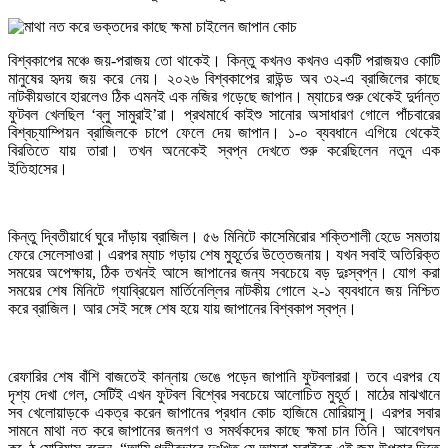
বিশ্বকাপের মঞ্চে জয়-পরাজয় তো থাকেই। কিন্তু কখনও কখনও একটি পরাজয়ও কোটি
মানুষের হৃদয় জয় করে নেয়। ২০২৬ বিশ্বকাপের রাউন্ড অব ৩২-এ ব্রাজিলের কাছে
নাটকীয়ভাবে হারলেও ঠিক এমনই এক নজির গড়েছে জাপান। ম্যাচের শুরু থেকেই দুর্দান্ত
ফুটবল খেলছিল ‘ব্লু সামুরাই’রা। প্রথমার্ধে কাইশু সানোর অসাধারণ গোলে পাঁচবারের
বিশ্বচ্যাম্পিয়ন ব্রাজিলকে চাপে ফেলে দেয় জাপান। ১-০ ব্যবধানে এগিয়ে থেকেই
বিরতিতে যায় তারা। তখন অনেকেই স্বপ্ন দেখতে শুরু করেছিলেন নতুন এক
ইতিহাসের।
কিন্তু দ্বিতীয়ার্ধে ঘুরে দাঁড়ায় ব্রাজিল। ৫৬ মিনিটে কাসেমিরোর শক্তিশালী হেডে সমতায়
ফেরে সেলেসাওরা। এরপর ম্যাচ গড়ায় শেষ মুহূর্তের উত্তেজনায়। যখন সবাই অতিরিক্ত
সময়ের অপেক্ষায়, ঠিক তখনই আসে জাপানের জন্য সবচেয়ে বড় দুঃস্বপ্ন। যোগ করা
সময়ের শেষ মিনিটে গ্যাব্রিয়েল মার্তিনেল্লির নাটকীয় গোলে ২-১ ব্যবধানে জয় নিশ্চিত
করে ব্রাজিল। আর সেই সঙ্গে শেষ হয়ে যায় জাপানের বিশ্বকাপ স্বপ্ন।
রেফারির শেষ বাঁশি বাজতেই কান্নায় ভেঙে পড়েন জাপানি ফুটবলাররা। তবে এরপর যে
দৃশ্য দেখা গেল, সেটিই এখন ফুটবল বিশ্বের সবচেয়ে আলোচিত মুহূর্ত। মাঠের মাঝখানে
সব খেলোয়াড়কে একত্র করেন জাপানের প্রধান কোচ হাজিমে মোরিয়াসু। এরপর সবার
সামনে মাথা নত করে জাপানের জনগণ ও সমর্থকদের কাছে ক্ষমা চান তিনি। আবেগঘন