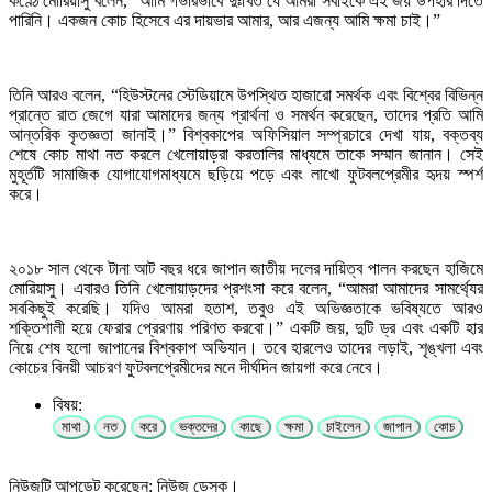
কণ্ঠে মোরিয়াসু বলেন, “আমি গভীরভাবে দুঃখিত যে আমরা সবাইকে এই জয় উপহার দিতে
পারিনি। একজন কোচ হিসেবে এর দায়ভার আমার, আর এজন্য আমি ক্ষমা চাই।”
তিনি আরও বলেন, “হিউস্টনের স্টেডিয়ামে উপস্থিত হাজারো সমর্থক এবং বিশ্বের বিভিন্ন
প্রান্তে রাত জেগে যারা আমাদের জন্য প্রার্থনা ও সমর্থন করেছেন, তাদের প্রতি আমি
আন্তরিক কৃতজ্ঞতা জানাই।” বিশ্বকাপের অফিসিয়াল সম্প্রচারে দেখা যায়, বক্তব্য
শেষে কোচ মাথা নত করলে খেলোয়াড়রা করতালির মাধ্যমে তাকে সম্মান জানান। সেই
মুহূর্তটি সামাজিক যোগাযোগমাধ্যমে ছড়িয়ে পড়ে এবং লাখো ফুটবলপ্রেমীর হৃদয় স্পর্শ
করে।
২০১৮ সাল থেকে টানা আট বছর ধরে জাপান জাতীয় দলের দায়িত্ব পালন করছেন হাজিমে
মোরিয়াসু। এবারও তিনি খেলোয়াড়দের প্রশংসা করে বলেন, “আমরা আমাদের সামর্থ্যের
সবকিছুই করেছি। যদিও আমরা হতাশ, তবুও এই অভিজ্ঞতাকে ভবিষ্যতে আরও
শক্তিশালী হয়ে ফেরার প্রেরণায় পরিণত করবো।” একটি জয়, দুটি ড্র এবং একটি হার
নিয়ে শেষ হলো জাপানের বিশ্বকাপ অভিযান। তবে হারলেও তাদের লড়াই, শৃঙ্খলা এবং
কোচের বিনয়ী আচরণ ফুটবলপ্রেমীদের মনে দীর্ঘদিন জায়গা করে নেবে।
বিষয়:
মাথা
নত
করে
ভক্তদের
কাছে
ক্ষমা
চাইলেন
জাপান
কোচ
নিউজটি আপডেট করেছেন: নিউজ ডেস্ক।