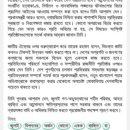
নিয়েছিল, সেই চেতনাকে ধারণ করেই দেশ পরিচালিত হবে। আন্দোলনের সময়
সংঘটিত হত্যাকাণ্ড, নির্যাতন ও মানবাধিকার লঙ্ঘনের ঘটনাগুলোর বিচার
প্রচলিত আইনের আওতায় সম্পন্ন করা হবে বলেও তিনি আশ্বাস দেন।
প্রধানমন্ত্রী আরও বলেন, ন্যায়বিচার নিশ্চিত করার পাশাপাশি বিচার প্রক্রিয়ায়
স্বচ্ছতা ও নিরপেক্ষতা বজায় রাখতে হবে। কোনো অপরাধের বিচার করতে
গিয়ে যেন অন্য কারও প্রতি অবিচার না হয়, সে বিষয়েও সংশ্লিষ্ট
প্রতিষ্ঠানগুলোকে সতর্ক থাকার আহ্বান জানান তিনি।
জাতীয় ঐক্যের ওপর গুরুত্বারোপ করে তারেক রহমান বলেন, বিভক্ত জাতি
কখনও টেকসই উন্নয়ন অর্জন করতে পারে না। দেশের অগ্রগতি ও জনগণের
কল্যাণের জন্য সকলকে বিভেদ ভুলে একসঙ্গে কাজ করতে হবে।
প্রতিহিংসার পরিবর্তে সহযোগিতা ও সম্প্রীতির রাজনীতি প্রতিষ্ঠার ওপরও
জোর দেন তিনি। দেশ পুনর্গঠনের চলমান প্রক্রিয়ায় সম্ভাব্য ষড়যন্ত্র ও
প্রতিবন্ধকতা সম্পর্কে সতর্ক করে প্রধানমন্ত্রী বলেন, নতুন বাংলাদেশ গড়ার
অভিযাত্রাকে বাধাগ্রস্ত করার যেকোনো অপচেষ্টা মোকাবিলায় দেশবাসীকে
সচেতন থাকতে হবে।
তিনি পুনরায় আশ্বাস দেন, জুলাই গণ-অভ্যুত্থানের শহীদ পরিবার, আহত
ব্যক্তি এবং আন্দোলনে ক্ষতিগ্রস্তদের পাশে সরকার থাকবে এবং তাদের
ন্যায়সঙ্গত দাবি ও অধিকার নিশ্চিত করতে প্রয়োজনীয় পদক্ষেপ গ্রহণ করবে।
বিষয়:
জুলাই
বিপ্লবের
অর্জন
কোনো
একক
ব্যক্তি
বা