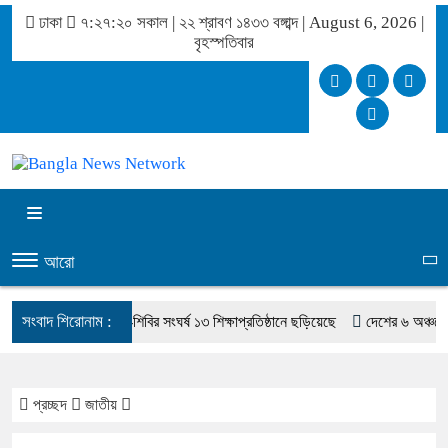
ঢাকা
৭:২৭:২০ সকাল
|
২২ শ্রাবণ ১৪৩৩ বঙ্গাব্দ | August 6, 2026
|
বৃহস্পতিবার
আরো
সংবাদ শিরোনাম :
্ত্রী
ছাত্রদল-শিবির সংঘর্ষ ১৩ শিক্ষাপ্রতিষ্ঠানে ছড়িয়েছে
দেশের ৬ অঞ্চলে ঝড়-বৃষ
প্রচ্ছদ
জাতীয়