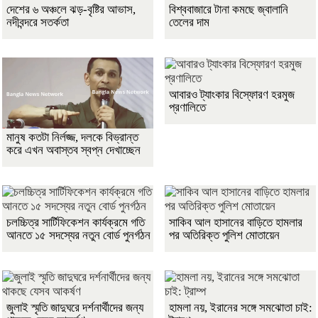
দেশের ৬ অঞ্চলে ঝড়-বৃষ্টির আভাস,
বিশ্ববাজারে টানা কমছে জ্বালানি
নদীবন্দরে সতর্কতা
তেলের দাম
আবারও ট্যাংকার বিস্ফোরণ হরমুজ
প্রণালিতে
মানুষ কতটা নির্লজ্জ, দলকে বিভ্রান্ত
করে এখন অবাস্তব স্বপ্ন দেখাচ্ছেন
চলচ্চিত্র সার্টিফিকেশন কার্যক্রমে গতি
সাকিব আল হাসানের বাড়িতে হামলার
আনতে ১৫ সদস্যের নতুন বোর্ড পুনর্গঠন
পর অতিরিক্ত পুলিশ মোতায়েন
জুলাই স্মৃতি জাদুঘরে দর্শনার্থীদের জন্য
হামলা নয়, ইরানের সঙ্গে সমঝোতা চাই: