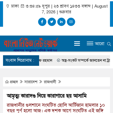
ঢাকা
৩:৩৫:০ দুপুর
|
২৩ শ্রাবণ ১৪৩৩ বঙ্গাব্দ | August 7,
2026
|
শুক্রবার
আরো
সংবাদ শিরোনাম :
 করেছিলেন সালমান এফ রহমান
অস্ত্র-সংকট সম্পর্কে জানতেন না ট্রাম্প, হেগস
প্রচ্ছদ
সারাদেশ
রাজধানী
আমৃত্যু কারাদণ্ড নিয়ে কারাগারে ছয় আসামি
রাজধানীর গুলশানে সংঘটিত হোলি আর্টিজান হামলার ১০
বছর পূর্ণ হলো আজ। এক দশক আগে সংঘটিত এই জঙ্গি