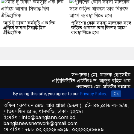
‘মার্চ টু ঢাকা’ কর্মসূচি এক দিন
পুলিশের কোন সদস্য মাদকের সঙ্গে
এগিয়ে আনার সিদ্ধান্ত ছিল
জড়িত থাকলে তার বিরুদ্ধে আগে
ঐতিহাসিক
ব্যবস্থা নিতে হবে
সম্পাদকঃ মো: ফারুক হোসেইন
এক্সিকিউটিভ এডিটরঃ ড. আব্দুর রহিম খান
প্রকাশকঃ মো: মতিউর রহমান
By using this site, you agree to our
Privacy Policy
.
Ok
অফিস : রুপায়ন জেড. আর প্লাজা (৯তলা), প্লট- ৪৬,রোড নং- ৯/এ,
সাতমসজিদ রোড, ধানমন্ডি, ঢাকা- ১২০৯।
ইমেইল : info@banglann.com.bd,
banglanewsnetwork@gmail.com
মোবাইল : +৮৮ ০২ ২২২২৪৬৯১৮, ০২২২২২৪৬৪৪৯