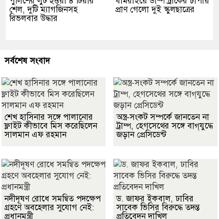
পুলিশের লুট হওয়া ৪ টিয়ার
ধামরাইয়ে ডাম্প ট্রাকের চাপায়
শেল, দুটি ম্যাগজিনসহ
প্রাণ গেলো দুই স্কুলছাত্রের
রিভলবার উদ্ধার
সর্বশেষ সংবাদ
শেখ হাসিনার সঙ্গে পালানোর
অস্ত্র-সংকট সম্পর্কে জানতেন না
ফ্লাইট কীভাবে মিস করেছিলেন
ট্রাম্প, হেগসেথের সঙ্গে বাগ্‌যুদ্ধে
সালমান এফ রহমান
জড়ান প্রেসিডেন্ট
নদীদূষণ রোধে সমন্বিত পদক্ষেপ
ড. জাফর ইকবাল, ঢাবির
গ্রহণে অবহেলার সুযোগ নেই:
সাবেক ভিসির বিরুদ্ধে তদন্ত
প্রধানমন্ত্রী
প্রতিবেদন দাখিল