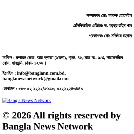
সম্পাদকঃ মো: ফারুক হোসেইন
এক্সিকিউটিভ এডিটরঃ ড. আব্দুর রহিম খান
প্রকাশকঃ মো: মতিউর রহমান
অফিস : রুপায়ন জেড. আর প্লাজা (৯তলা), প্লট- ৪৬,রোড নং- ৯/এ, সাতমসজিদ
রোড, ধানমন্ডি, ঢাকা- ১২০৯।
ইমেইল : info@banglann.com.bd,
banglanewsnetwork@gmail.com
মোবাইল : +৮৮ ০২ ২২২২৪৬৯১৮, ০২২২২২৪৬৪৪৯
© 2026 All rights reserved by
Bangla News Network