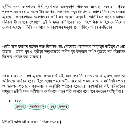
দুর্নীতি দমন কমিশনের শীর্ষ প্রশাসনে গুরুত্বপূর্ণ পরিবর্তন এনেছে সরকার। পৃথক
প্রজ্ঞাপনের মাধ্যমে সংস্থাটির মহাপরিচালক পদে নতুন নিয়োগ ও বদলির সিদ্ধান্ত নেওয়া
হয়েছে। জনপ্রশাসন মন্ত্রণালয়ের জারি করা আদেশ অনুযায়ী, অতিরিক্ত সচিব মোহাম্মদ
মনিরুল ইসলামকে প্রেষণে দুর্নীতি দমন কমিশনের নতুন মহাপরিচালক হিসেবে নিয়োগ
দেওয়া হয়েছে। তিনি এর আগে জনপ্রশাসন মন্ত্রণালয়ে দায়িত্ব পালন করছিলেন।
একই সঙ্গে দুদকের বর্তমান মহাপরিচালক মো. মোতাহার হোসেনকে অন্যত্র দায়িত্ব দেওয়া
হয়েছে। তাকে যুব ও ক্রীড়া মন্ত্রণালয়ের অধীন যুব উন্নয়ন অধিদপ্তরের মহাপরিচালক
হিসেবে পদায়ন করা হয়েছে।
সরকারি আদেশে বলা হয়েছে, জনস্বার্থে এই রদবদলের সিদ্ধান্ত নেওয়া হয়েছে এবং তা
অবিলম্বে কার্যকর হবে। ইতোমধ্যে প্রয়োজনীয় ব্যবস্থা গ্রহণের জন্য সংশ্লিষ্ট দপ্তর
ও মন্ত্রণালয়গুলোতে প্রজ্ঞাপনের অনুলিপি পাঠানো হয়েছে। প্রশাসনিক এই পরিবর্তনের
মাধ্যমে দুর্নীতি দমন কমিশনের কার্যক্রমে নতুন গতি আসবে বলে মনে করছেন সংশ্লিষ্টরা।
বিষয়:
দুদকের
মহাপরিচালক
পদে
রদবদল
নিউজটি আপডেট করেছেন: নিউজ ডেস্ক।