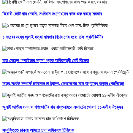
বিরোধী জোট নাম দেয়নি, সংবিধান সংশোধনের কাজ শুরু করছে সরকার
১ বছরের মধ্যে জুলাই হত্যা মামলার বিচার শেষ হবে: চিফ প্রসিকিউটর
মারা গেছেন ‘স্পাইডার-ম্যান’ খ্যাত অভিনেত্রী মেরি রিভেরা
অস্ত্র-সংকট সম্পর্কে জানতেন না ট্রাম্প, হেগসেথের সঙ্গে বাগ্‌যুদ্ধে জড়ান প্রেসিডেন্ট
জুলাই জাতীয় সনদ ও গণভোটের রায় বাস্তবায়নে লংমার্চের ঘোষণা ১১-দলীয় ঐক্যের
সংযুক্তিতে ঢাকায় আসতে চান অধিকাংশ চিকিত্সক