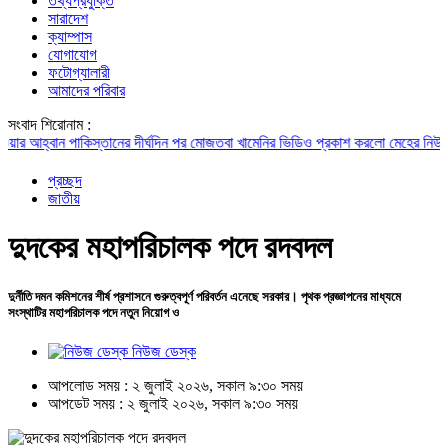
তথ্যপ্রযুক্তি
সারাদেশ
ক্যাম্পাস
যোগাযোগ
ফটোগ্যালারী
আমাদের পরিবার
সংবাদ শিরোনাম :
আহ্বান পাকিস্তানের
দীর্ঘদিন পর মোজতবা খামেনির ভিডিও প্রকাশ করলো মেহের নিউজ
বক্স 
প্রচ্ছদ
জাতীয়
দুদকের মহাপরিচালক পদে রদবদল
দুর্নীতি দমন কমিশনের শীর্ষ প্রশাসনে গুরুত্বপূর্ণ পরিবর্তন এনেছে সরকার। পৃথক প্রজ্ঞাপনের মাধ্যমে
সংস্থাটির মহাপরিচালক পদে নতুন নিয়োগ ও
নিউজ ডেস্ক
আপলোড সময় : ২ জুলাই ২০২৬, সকাল ৯:৩০ সময়
আপডেট সময় : ২ জুলাই ২০২৬, সকাল ৯:৩০ সময়