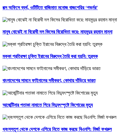
বক্স অফিসে ব্যর্থ, ওটিটিতে বাজিমাত মনোজ বাজপেয়ির ‘গভর্নর’
মানুষ বোঝেই না বিরোধী দল কিসের বিরোধিতা করে: মাহমুদুর রহমান মান্না
মক্কা প্রতিরক্ষা চুক্তি ইরানের বিরুদ্ধে তৈরি করা হয়নি: তুরস্ক
বাংলাদেশের সামনে ফাইনালের সমীকরণ, কোথায় দাঁড়িয়ে ভারত
আর্জেন্টিনার পতাকা নামাতে গিয়ে বিদ্যুৎস্পৃষ্টে কিশোরের মৃত্যু
ধ্বংসস্তূপ থেকে দেশকে এগিয়ে নিতে কাজ করছে বিএনপি: মির্জা ফখরুল