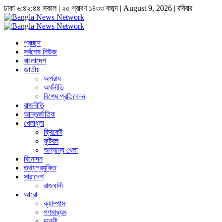
ঢাকা
৬:৪২:৪৫ সকাল
|
২৫ শ্রাবণ ১৪৩৩ বঙ্গাব্দ | August 9, 2026
|
রবিবার
প্রচ্ছদ
সর্বশেষ নিউজ
বাংলাদেশ
জাতীয়
অপরাধ
অর্থনীতি
বিশেষ প্রতিবেদন
রাজনীতি
আন্তর্জাতিক
খেলাধুলা
ক্রিকেট
ফুটবল
অন্যান্য খেলা
বিনোদন
তথ্যপ্রযুক্তি
সারাদেশ
রাজধানী
আরো
ক্যাম্পাস
গণমাধ্যম
চাকুরী