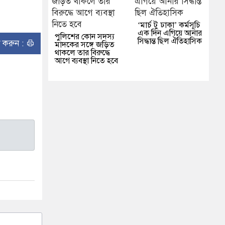
‘মার্চ টু ঢাকা’ কর্মসূচি
এক দিন এগিয়ে আনার
পুলিশের কোন সদস্য
সিদ্ধান্ত ছিল ঐতিহাসিক
ন্ট করুন :
মাদকের সঙ্গে জড়িত
থাকলে তার বিরুদ্ধে
আগে ব্যবস্থা নিতে হবে