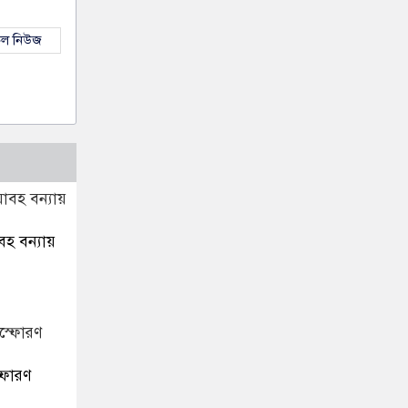
কল নিউজ
হ বন্যায়
্ফোরণ