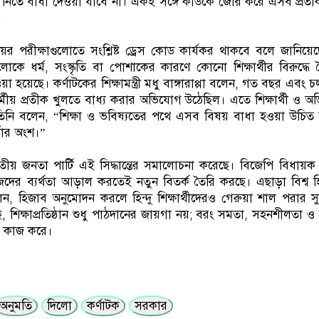
মে অংশ নিতে বাধা দেওয়া যাবে না। একই সঙ্গে কাউকে জোর করে এসব প্রত
।
য়ের পরীক্ষাগুলোতে সংশ্লিষ্ট ড্রেস কোড কার্যকর থাকবে বলে জানিয়
নগুলোকে ধর্ম, সংস্কৃতি বা পোশাকের কারণে কোনো শিক্ষার্থীর বিরুদ্ধে
া হয়েছে। কর্ণাটকের শিক্ষামন্ত্রী মধু বাঙ্গারাপ্পা বলেন, গত বছর এবং
ে ধর্মীয় প্রতীক খুলতে বাধ্য করার অভিযোগ উঠেছিল। এতে শিক্ষার্থী ও 
তিনি বলেন, “শিক্ষা ও ভবিষ্যতের পথে এসব বিষয় বাধা হওয়া উচিত 
্চার অংশ।”
ীয় জনতা পার্টি এই সিদ্ধান্তের সমালোচনা করেছে। বিজেপি বিধায়
দের ব্যর্থতা আড়াল করতেই নতুন বিতর্ক তৈরি করছে। এছাড়া বিশ্ব হি
েন, হিজাব অনুমোদন করলে হিন্দু শিক্ষার্থীদেরও গেরুয়া শাল পরার 
শিক্ষাপ্রতিষ্ঠান শুধু পাঠদানের জায়গা নয়; বরং সমতা, সহনশীলতা ও ভ্
েও কাজ করে।
অনুমতি
দিলো
কর্ণাটক
সরকার