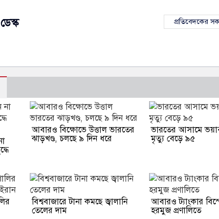
ডেস্ক
প্রতিবেদকের স
আবারও বিক্ষোভে উত্তাল ভারতের
ভারতের আসামে ভয়াব
ঝাড়খণ্ড, চলছে ৯ দিন ধরে
মৃত্যু বেড়ে ৯৫
না
দ্ধে
ালির
বিশ্ববাজারে টানা কমছে জ্বালানি
আবারও ট্যাংকার বিস
তেলের দাম
হরমুজ প্রণালিতে