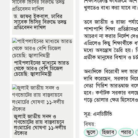
শিক্ষাসংক্রান্ত কার্যক্র
খুলতেও বাধ্য করা যাবে না
ড. জাফর ইকবাল, ঢাবির
সাবেক ভিসির বিরুদ্ধে তদন্ত
তবে জাতীয় ও রাজ্য পর্যা
প্রতিবেদন দাখিল
পাশাপাশি শিক্ষা প্রতিষ্ঠা
আচরণ না করার নির্দেশ দেওয়
এপ্রিলেও কিছু শিক্ষার্থীক
মধ্যে অসন্তোষ তৈরি হয়। 
প্রতীক মানুষের বিশ্বাস ও চর
পাইপলাইনের মাধ্যমে ভারত
থেকে আরও বেশি ডিজেল
অন্যদিকে বিরোধী দল ভারত
চেয়েছি: জ্বালানিমন্ত্রী
দাবি করেছেন, সরকার নিজে
নেতা গিরিশ ভারতদ্বাজ বল
হবে। কর্ণাটক সরকার বলছে, 
গড়ে তোলার ক্ষেত্র হিসেব
সূত্র: এনডিটিভি
জুলাই জাতীয় সনদ ও
গণভোটের রায় বাস্তবায়নে
বিষয়:
লংমার্চের ঘোষণা ১১-দলীয়
স্কুলে
হিজাব
পরার
ঐক্যের