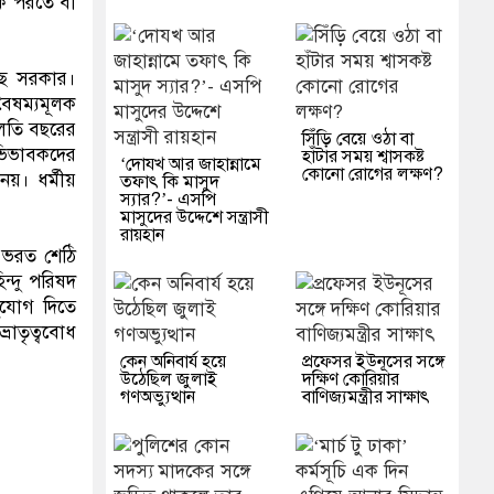
ীক পরতে বা
েছে সরকার।
 বৈষম্যমূলক
 চলতি বছরের
সিঁড়ি বেয়ে ওঠা বা
অভিভাবকদের
হাঁটার সময় শ্বাসকষ্ট
‘দোযখ আর জাহান্নামে
কোনো রোগের লক্ষণ?
নয়। ধর্মীয়
তফাৎ কি মাসুদ
স্যার?’- এসপি
মাসুদের উদ্দেশে সন্ত্রাসী
রায়হান
ক ভরত শেঠি
ন্দু পরিষদ
সুযোগ দিতে
রাতৃত্ববোধ
কেন অনিবার্য হয়ে
প্রফেসর ইউনূসের সঙ্গে
উঠেছিল জুলাই
দক্ষিণ কোরিয়ার
গণঅভ্যুত্থান
বাণিজ্যমন্ত্রীর সাক্ষাৎ