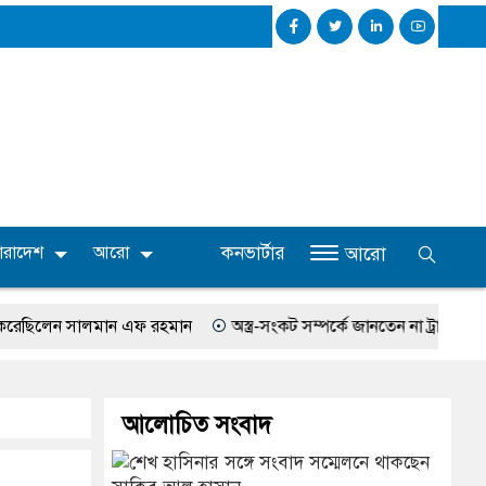
কনভার্টার
ারাদেশ
আরো
আরো
েন সালমান এফ রহমান
অস্ত্র-সংকট সম্পর্কে জানতেন না ট্রাম্প, হেগসেথের সঙ্গ
আলোচিত সংবাদ