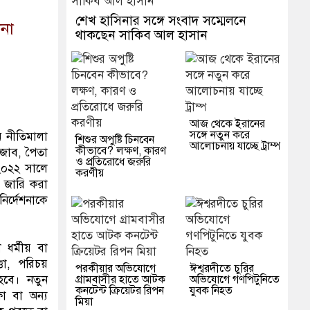
শেখ হাসিনার সঙ্গে সংবাদ সম্মেলনে
শনা
থাকছেন সাকিব আল হাসান
আজ থেকে ইরানের
সঙ্গে নতুন করে
ন নীতিমালা
শিশুর অপুষ্টি চিনবেন
আলোচনায় যাচ্ছে ট্রাম্প
কীভাবে? লক্ষণ, কারণ
হিজাব, পৈতা
ও প্রতিরোধে জরুরি
 ২০২২ সালে
করণীয়
য় জারি করা
ির্দেশনাকে
 ধর্মীয় বা
্তা, পরিচয়
পরকীয়ার অভিযোগে
ঈশ্বরদীতে চুরির
গ্রামবাসীর হাতে আটক
অভিযোগে গণপিটুনিতে
হবে। নতুন
কনটেন্ট ক্রিয়েটর রিপন
যুবক নিহত
ষা বা অন্য
মিয়া