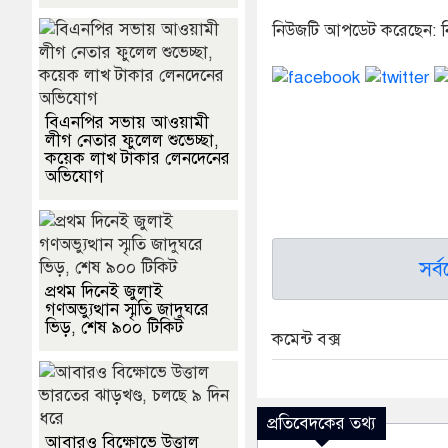
নিউজটি আপডেট করেছেন: ন
বিএনপির সভায় আওয়ামী
লীগ নেতার ফুলেল শুভেচ্ছা,
কয়েক লাখ টাকার লেনদেনের
অভিযোগ
সর্
প্রথম দিনেই জুলাই
গণঅভ্যুত্থান স্মৃতি জাদুঘরে
ভিড়, শেষ ৯০০ টিকিট
কমেন্ট বক্স
প্রতিবেদকের তথ্য
আবারও বিক্ষোভে উত্তাল