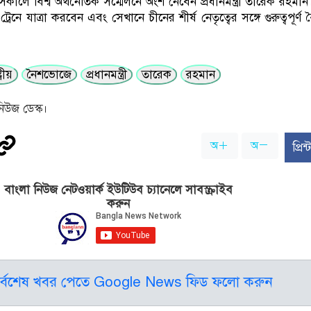
কালে বিশ্ব অর্থনৈতিক সম্মেলনে অংশ নেবেন প্রধানমন্ত্রী তারেক রহমান
্রেনে যাত্রা করবেন এবং সেখানে চীনের শীর্ষ নেতৃত্বের সঙ্গে গুরুত্বপূর্
ট্রীয়
নৈশভোজে
প্রধানমন্ত্রী
তারেক
রহমান
িউজ ডেস্ক।
অ
অ
প্রি
বাংলা নিউজ নেটওয়ার্ক ইউটিউব চ্যানেলে সাবস্ক্রাইব
করুন
র্বশেষ খবর পেতে Google News ফিড ফলো করুন