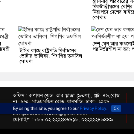
হাসিনার পরিবারের স
নিকটাত্মীয়দের বেশি
নিরাপদে দেশের বাইর
কোথায়
ন
দেশ যেন আর কখনো
ন্ত্রী
পরনির্ভরশীল না হয়: পররাষ
ইসির কাছে রাষ্ট্রপতি নির্বাচনের
ভোটার তালিকা, শিগগির তফসিল
ঘোষণা
অফিস : রুপায়ন জেড. আর প্লাজা (৯তলা), প্লট- ৪৬,রোড
নং- ৯/এ, সাতমসজিদ রোড, ধানমন্ডি, ঢাকা- ১২০৯।
ইমেইল : info@banglann.com.bd,
By using this site, you agree to our
Privacy Policy
.
Ok
banglanewsnetwork@gmail.com
মোবাইল : +৮৮ ০২ ২২২২৪৬৯১৮, ০২২২২২৪৬৪৪৯