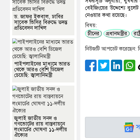
সফরসূচি অনুযায়ী, বুধবার স
বেইজিংয়ের উদ্দেশ্যে বুলেট ট
নেওয়ার কথা রয়েছে।
ড. জাফর ইকবাল, ঢাবির
সাবেক ভিসির বিরুদ্ধে তদন্ত
বিষয়:
প্রতিবেদন দাখিল
চীনের
প্রধানমন্ত্রীর
রাষ্
নিউজটি আপডেট করেছেন: ন
পাইপলাইনের মাধ্যমে ভারত
থেকে আরও বেশি ডিজেল
চেয়েছি: জ্বালানিমন্ত্রী
জুলাই জাতীয় সনদ ও
গণভোটের রায় বাস্তবায়নে
স
লংমার্চের ঘোষণা ১১-দলীয়
ঐক্যের