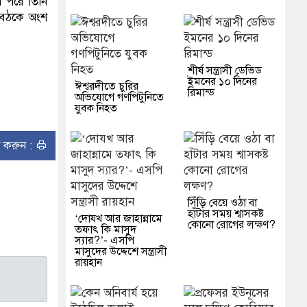
। পরে তিনি
ণ বৈঠকে অংশ
শীর্ষ সন্ত্রাসী ডেভিড
ইমনের ১০ দিনের
ঈশ্বরদীতে চুরির
রিমান্ড
অভিযোগে গণপিটুনিতে
যুবক নিহত
ন্ট করুন :
সিঁড়ি বেয়ে ওঠা বা
হাঁটার সময় শ্বাসকষ্ট
‘দোযখ আর জাহান্নামে
কোনো রোগের লক্ষণ?
তফাৎ কি মাসুদ
স্যার?’- এসপি
মাসুদের উদ্দেশে সন্ত্রাসী
রায়হান