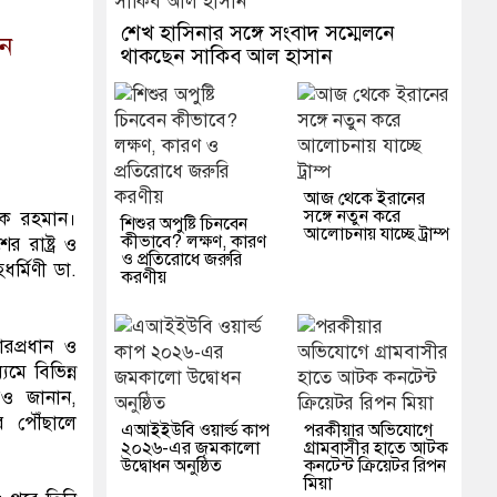
শেখ হাসিনার সঙ্গে সংবাদ সম্মেলনে
েন
থাকছেন সাকিব আল হাসান
আজ থেকে ইরানের
সঙ্গে নতুন করে
রেক রহমান।
শিশুর অপুষ্টি চিনবেন
আলোচনায় যাচ্ছে ট্রাম্প
কীভাবে? লক্ষণ, কারণ
 রাষ্ট্র ও
ও প্রতিরোধে জরুরি
র্মিণী ডা.
করণীয়
ারপ্রধান ও
যমে বিভিন্ন
রও জানান,
ে পৌঁছালে
এআইইউবি ওয়ার্ল্ড কাপ
পরকীয়ার অভিযোগে
২০২৬-এর জমকালো
গ্রামবাসীর হাতে আটক
উদ্বোধন অনুষ্ঠিত
কনটেন্ট ক্রিয়েটর রিপন
মিয়া