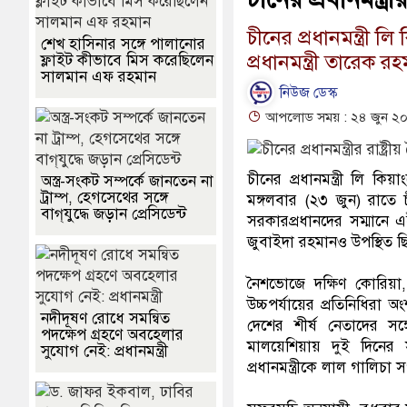
চীনের প্রধানমন্ত্রী 
শেখ হাসিনার সঙ্গে পালানোর
প্রধানমন্ত্রী তারেক 
ফ্লাইট কীভাবে মিস করেছিলেন
সালমান এফ রহমান
নিউজ ডেস্ক
আপলোড সময় : ২৪ জুন ২০২
চীনের প্রধানমন্ত্রী লি কি
অস্ত্র-সংকট সম্পর্কে জানতেন না
ট্রাম্প, হেগসেথের সঙ্গে
মঙ্গলবার (২৩ জুন) রাতে চ
বাগ্‌যুদ্ধে জড়ান প্রেসিডেন্ট
সরকারপ্রধানদের সম্মানে এ
জুবাইদা রহমানও উপস্থিত ছ
নৈশভোজে দক্ষিণ কোরিয়া, 
উচ্চপর্যায়ের প্রতিনিধিরা 
নদীদূষণ রোধে সমন্বিত
দেশের শীর্ষ নেতাদের স
পদক্ষেপ গ্রহণে অবহেলার
মালয়েশিয়ায় দুই দিনের 
সুযোগ নেই: প্রধানমন্ত্রী
প্রধানমন্ত্রীকে লাল গালিচা