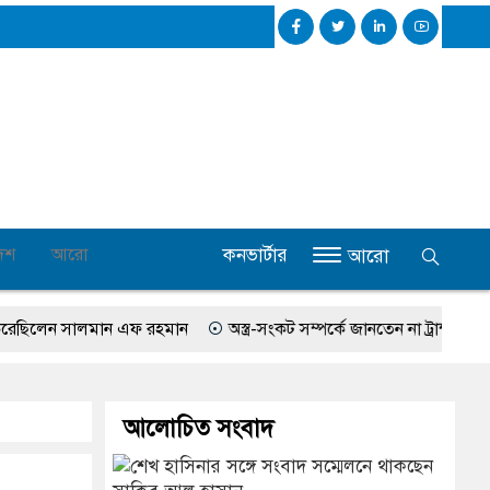
কনভার্টার
েশ
আরো
আরো
িলেন সালমান এফ রহমান
অস্ত্র-সংকট সম্পর্কে জানতেন না ট্রাম্প, হেগসেথের স
আলোচিত সংবাদ