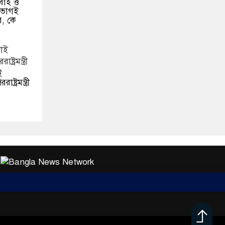
বাই ও
র ভাগই
ে, কে
ই
্ট্রমন্ত্রী