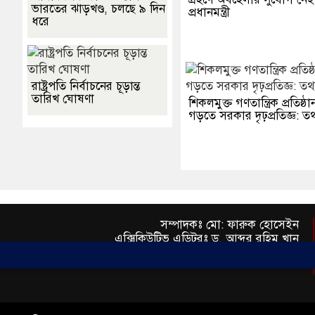
ভারতের ঝাড়খণ্ড, চলছে ৯ দিন
প্রধানমন্ত্রী
ধরে
রাষ্ট্রপতি নির্বাচনের চূড়ান্ত
তারিখ ঘোষণা
শিকলমুক্ত গণতান্ত্রিক প্রতিষ্ঠা
গড়তে সরকার দৃঢ়প্রতিজ্ঞ: তথ্যম
সম্পাদকঃ মো: ফারুক হোসেইন
এক্সিকিউটিভ এডিটরঃ ড. আব্দুর রহিম খান
প্রকাশকঃ মো: মতিউর রহমান