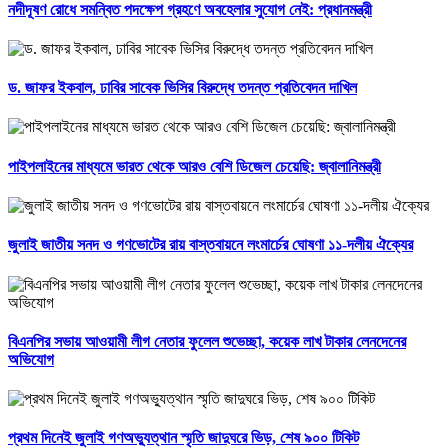
নদীদূষণ রোধে সমন্বিত পদক্ষেপ গ্রহণে অবহেলার সুযোগ নেই: প্রধানমন্ত্রী
ড. জাফর ইকবাল, ঢাবির সাবেক ভিসির বিরুদ্ধে তদন্ত প্রতিবেদন দাখিল
পাইপলাইনের মাধ্যমে ভারত থেকে আরও বেশি ডিজেল চেয়েছি: জ্বালানিমন্ত্রী
জুলাই জাতীয় সনদ ও গণভোটের রায় বাস্তবায়নে লংমার্চের ঘোষণা ১১-দলীয় ঐক্যের
বিএনপির সভায় আওয়ামী লীগ নেতার ফুলেল শুভেচ্ছা, কয়েক লাখ টাকার লেনদেনের
অভিযোগ
প্রথম দিনেই জুলাই গণঅভ্যুত্থান স্মৃতি জাদুঘরে ভিড়, শেষ ৯০০ টিকিট