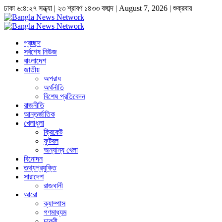
ঢাকা
৬:৪:২৭ সন্ধ্যা
|
২৩ শ্রাবণ ১৪৩৩ বঙ্গাব্দ | August 7, 2026
|
শুক্রবার
প্রচ্ছদ
সর্বশেষ নিউজ
বাংলাদেশ
জাতীয়
অপরাধ
অর্থনীতি
বিশেষ প্রতিবেদন
রাজনীতি
আন্তর্জাতিক
খেলাধুলা
ক্রিকেট
ফুটবল
অন্যান্য খেলা
বিনোদন
তথ্যপ্রযুক্তি
সারাদেশ
রাজধানী
আরো
ক্যাম্পাস
গণমাধ্যম
চাকুরী