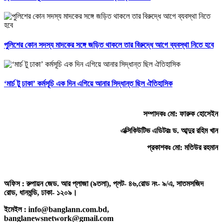
পুলিশের কোন সদস্য মাদকের সঙ্গে জড়িত থাকলে তার বিরুদ্ধে আগে ব্যবস্থা নিতে হবে
‘মার্চ টু ঢাকা’ কর্মসূচি এক দিন এগিয়ে আনার সিদ্ধান্ত ছিল ঐতিহাসিক
সম্পাদকঃ মো: ফারুক হোসেইন
এক্সিকিউটিভ এডিটরঃ ড. আব্দুর রহিম খান
প্রকাশকঃ মো: মতিউর রহমান
অফিস : রুপায়ন জেড. আর প্লাজা (৯তলা), প্লট- ৪৬,রোড নং- ৯/এ, সাতমসজিদ
রোড, ধানমন্ডি, ঢাকা- ১২০৯।
ইমেইল : info@banglann.com.bd,
banglanewsnetwork@gmail.com