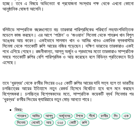
হচ্ছে। তবে এ বিষয়ে অভিনেতা বা প্রযোজনা সংস্থার পক্ষ থেকে এখনো কোনো
আনুষ্ঠানিক ঘোষণা আসেনি।
বলিউডে সাম্প্রতিক বছরগুলোতে বড় তারকারা পারিশ্রমিকের পরিবর্তে লভ্যাংশভিত্তিক
মডেলে কাজ করছেন। এর আগে ‘পাঠান’ ও ‘জওয়ান’ সিনেমা থেকে শাহরুখ খান বিপুল
অঙ্কের আয় করেন। একইভাবে সালমান খান ও আমির খানও একাধিক ব্লকবাস্টার
সিনেমা থেকে শতকোটি রুপি আয়ের নজির গড়েছেন। দক্ষিণ ভারতের তারকারাও একই
পথে এগিয়ে গেছেন। রজনীকান্ত, আল্লু অর্জুন ও প্রভাসের মতো তারকারাও সাম্প্রতিক
সময়ে শতকোটি রুপির বেশি পারিশ্রমিক ও আয় করেছেন বলে বিভিন্ন প্রতিবেদনে উঠে
এসেছে।
তবে ‘ধুরন্ধর’ থেকে রণবীর সিংয়ের ৩২৫ কোটি রুপির আয়ের দাবি সত্য হলে তা ভারতীয়
চলচ্চিত্রের আয়ের ইতিহাসে নতুন রেকর্ড হিসেবে বিবেচিত হবে বলে মনে করছেন
বিশ্লেষকরা। চলচ্চিত্র বিশ্লেষকদের মতে, সাম্প্রতিক কয়েকটি ব্যর্থ সিনেমার পর
‘ধুরন্ধর’ রণবীর সিংয়ের ক্যারিয়ারে নতুন মোড় আনতে পারে।
বিষয়:
শাহরুখ
আমির
আল্লু
অর্জুনদের
টপকে
শীর্ষে
রণবীর
সিং
এক
সিনেমা
থেকেই
আয়
৩২৫
কোটি
রুপি