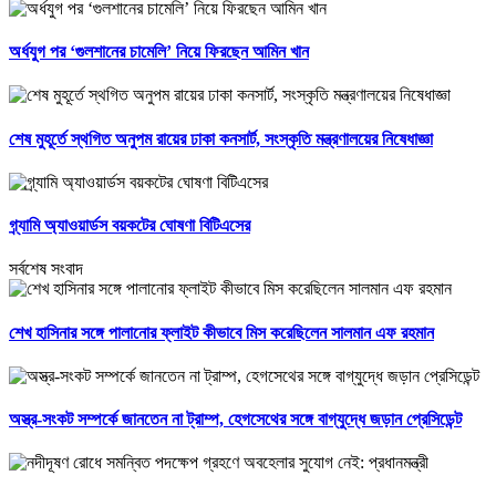
অর্ধযুগ পর ‘গুলশানের চামেলি’ নিয়ে ফিরছেন আমিন খান
শেষ মুহূর্তে স্থগিত অনুপম রায়ের ঢাকা কনসার্ট, সংস্কৃতি মন্ত্রণালয়ের নিষেধাজ্ঞা
গ্র্যামি অ্যাওয়ার্ডস বয়কটের ঘোষণা বিটিএসের
সর্বশেষ সংবাদ
শেখ হাসিনার সঙ্গে পালানোর ফ্লাইট কীভাবে মিস করেছিলেন সালমান এফ রহমান
অস্ত্র-সংকট সম্পর্কে জানতেন না ট্রাম্প, হেগসেথের সঙ্গে বাগ্‌যুদ্ধে জড়ান প্রেসিডেন্ট