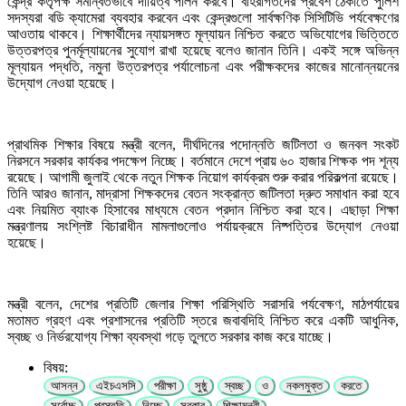
কেন্দ্র কর্তৃপক্ষ সমন্বিতভাবে দায়িত্ব পালন করবে। বহিরাগতদের প্রবেশ ঠেকাতে পুলিশ
সদস্যরা বডি ক্যামেরা ব্যবহার করবেন এবং কেন্দ্রগুলো সার্বক্ষণিক সিসিটিভি পর্যবেক্ষণের
আওতায় থাকবে। শিক্ষার্থীদের ন্যায়সঙ্গত মূল্যায়ন নিশ্চিত করতে অভিযোগের ভিত্তিতে
উত্তরপত্র পুনর্মূল্যায়নের সুযোগ রাখা হয়েছে বলেও জানান তিনি। একই সঙ্গে অভিন্ন
মূল্যায়ন পদ্ধতি, নমুনা উত্তরপত্র পর্যালোচনা এবং পরীক্ষকদের কাজের মানোন্নয়নের
উদ্যোগ নেওয়া হয়েছে।
প্রাথমিক শিক্ষার বিষয়ে মন্ত্রী বলেন, দীর্ঘদিনের পদোন্নতি জটিলতা ও জনবল সংকট
নিরসনে সরকার কার্যকর পদক্ষেপ নিচ্ছে। বর্তমানে দেশে প্রায় ৬০ হাজার শিক্ষক পদ শূন্য
রয়েছে। আগামী জুলাই থেকে নতুন শিক্ষক নিয়োগ কার্যক্রম শুরু করার পরিকল্পনা রয়েছে।
তিনি আরও জানান, মাদ্রাসা শিক্ষকদের বেতন সংক্রান্ত জটিলতা দ্রুত সমাধান করা হবে
এবং নিয়মিত ব্যাংক হিসাবের মাধ্যমে বেতন প্রদান নিশ্চিত করা হবে। এছাড়া শিক্ষা
মন্ত্রণালয় সংশ্লিষ্ট বিচারাধীন মামলাগুলোও পর্যায়ক্রমে নিষ্পত্তির উদ্যোগ নেওয়া
হয়েছে।
মন্ত্রী বলেন, দেশের প্রতিটি জেলার শিক্ষা পরিস্থিতি সরাসরি পর্যবেক্ষণ, মাঠপর্যায়ের
মতামত গ্রহণ এবং প্রশাসনের প্রতিটি স্তরে জবাবদিহি নিশ্চিত করে একটি আধুনিক,
স্বচ্ছ ও নির্ভরযোগ্য শিক্ষা ব্যবস্থা গড়ে তুলতে সরকার কাজ করে যাচ্ছে।
বিষয়:
আসন্ন
এইচএসসি
পরীক্ষা
সুষ্ঠু
স্বচ্ছ
ও
নকলমুক্ত
করতে
সর্বোচ্চ
প্রস্তুতি
নিচ্ছে
সরকার
শিক্ষামন্ত্রী