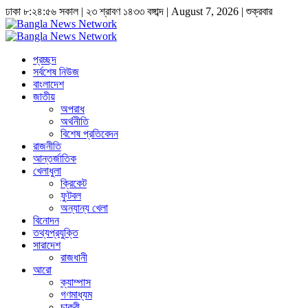
ঢাকা
৮:২৪:৫৬ সকাল
|
২৩ শ্রাবণ ১৪৩৩ বঙ্গাব্দ | August 7, 2026
|
শুক্রবার
প্রচ্ছদ
সর্বশেষ নিউজ
বাংলাদেশ
জাতীয়
অপরাধ
অর্থনীতি
বিশেষ প্রতিবেদন
রাজনীতি
আন্তর্জাতিক
খেলাধুলা
ক্রিকেট
ফুটবল
অন্যান্য খেলা
বিনোদন
তথ্যপ্রযুক্তি
সারাদেশ
রাজধানী
আরো
ক্যাম্পাস
গণমাধ্যম
চাকুরী