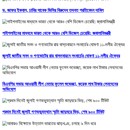
ড. জাফর ইকবাল, ঢাবির সাবেক ভিসির বিরুদ্ধে তদন্ত প্রতিবেদন দাখিল
পাইপলাইনের মাধ্যমে ভারত থেকে আরও বেশি ডিজেল চেয়েছি: জ্বালানিমন্ত্রী
জুলাই জাতীয় সনদ ও গণভোটের রায় বাস্তবায়নে লংমার্চের ঘোষণা ১১-দলীয় ঐক্যের
বিএনপির সভায় আওয়ামী লীগ নেতার ফুলেল শুভেচ্ছা, কয়েক লাখ টাকার লেনদেনের
অভিযোগ
প্রথম দিনেই জুলাই গণঅভ্যুত্থান স্মৃতি জাদুঘরে ভিড়, শেষ ৯০০ টিকিট