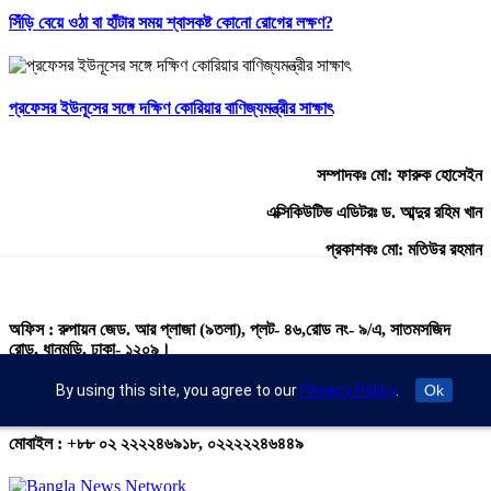
সিঁড়ি বেয়ে ওঠা বা হাঁটার সময় শ্বাসকষ্ট কোনো রোগের লক্ষণ?
প্রফেসর ইউনূসের সঙ্গে দক্ষিণ কোরিয়ার বাণিজ্যমন্ত্রীর সাক্ষাৎ
সম্পাদকঃ মো: ফারুক হোসেইন
এক্সিকিউটিভ এডিটরঃ ড. আব্দুর রহিম খান
প্রকাশকঃ মো: মতিউর রহমান
অফিস : রুপায়ন জেড. আর প্লাজা (৯তলা), প্লট- ৪৬,রোড নং- ৯/এ, সাতমসজিদ
রোড, ধানমন্ডি, ঢাকা- ১২০৯।
ইমেইল : info@banglann.com.bd,
By using this site, you agree to our
Privacy Policy
.
Ok
banglanewsnetwork@gmail.com
মোবাইল : +৮৮ ০২ ২২২২৪৬৯১৮, ০২২২২২৪৬৪৪৯