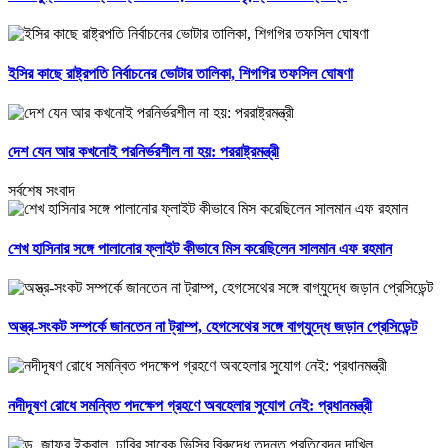
ইসির কাছে রাষ্ট্রপতি নির্বাচনের ভোটার তালিকা, শিগগির তফসিল ঘোষণা
দেশ যেন আর কখনোই পরনির্ভরশীল না হয়: পররাষ্ট্রমন্ত্রী
সর্বশেষ সংবাদ
শেখ হাসিনার সঙ্গে পালানোর ফ্লাইট কীভাবে মিস করেছিলেন সালমান এফ রহমান
অস্ত্র-সংকট সম্পর্কে জানতেন না ট্রাম্প, হেগসেথের সঙ্গে বাগ্‌যুদ্ধে জড়ান প্রেসিডেন্ট
নদীদূষণ রোধে সমন্বিত পদক্ষেপ গ্রহণে অবহেলার সুযোগ নেই: প্রধানমন্ত্রী