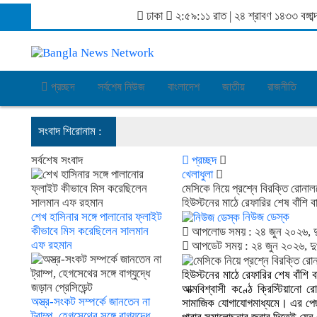
ঢাকা
২:৫৯:১১ রাত
|
২৪ শ্রাবণ ১৪৩৩ বঙ্গ
প্রচ্ছদ
সর্বশেষ নিউজ
বাংলাদেশ
জাতীয়
রাজনীতি
সংবাদ শিরোনাম :
সর্বশেষ সংবাদ
প্রচ্ছদ
খেলাধুলা
মেসিকে নিয়ে প্রশ্নে বিরক্তি রোনাল
হিউস্টনের মাঠে রেফারির শেষ বাঁশি
শেখ হাসিনার সঙ্গে পালানোর ফ্লাইট
নিউজ ডেস্ক
কীভাবে মিস করেছিলেন সালমান
আপলোড সময় : ২৪ জুন ২০২৬, দ
এফ রহমান
আপডেট সময় : ২৪ জুন ২০২৬, দু
হিউস্টনের মাঠে রেফারির শেষ বাঁশি
আত্মবিশ্বাসী কণ্ঠে ক্রিস্টিয়ান
অস্ত্র-সংকট সম্পর্কে জানতেন না
সামাজিক যোগাযোগমাধ্যমে। এর পেছ
ট্রাম্প, হেগসেথের সঙ্গে বাগ্‌যুদ্ধে