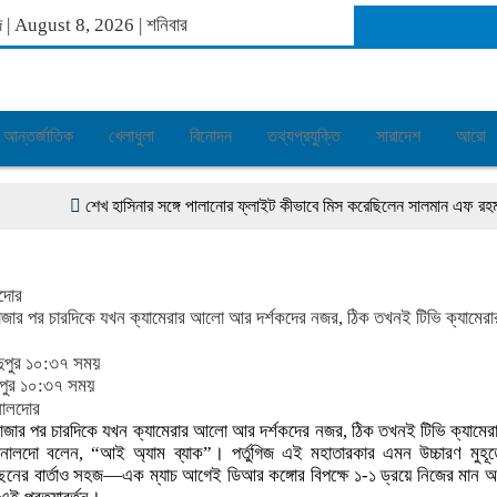
াব্দ | August 8, 2026
|
শনিবার
আন্তর্জাতিক
খেলাধুলা
বিনোদন
তথ্যপ্রযুক্তি
সারাদেশ
আরো
শেখ হাসিনার সঙ্গে পালানোর ফ্লাইট কীভাবে মিস করেছিলেন সালমান এফ রহমান
দোর
 বাজার পর চারদিকে যখন ক্যামেরার আলো আর দর্শকদের নজর, ঠিক তখনই টিভি ক্যামেরা
ুপুর ১০:৩৭ সময়
পুর ১০:৩৭ সময়
 বাজার পর চারদিকে যখন ক্যামেরার আলো আর দর্শকদের নজর, ঠিক তখনই টিভি ক্যামেরা
ো রোনালদো বলেন, “আই অ্যাম ব্যাক”। পর্তুগিজ এই মহাতারকার এমন উচ্চারণ মুহূর
নের বার্তাও সহজ—এক ম্যাচ আগেই ডিআর কঙ্গোর বিপক্ষে ১-১ ড্রয়ে নিজের মান অন