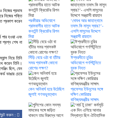
ও নিজের প্রভাব
রে নিজের শক্তি
পরকীয়ার অভিযোগে
‘দোযখ আর জাহান্নামে
্তি প্রকাশ করেন
গ্রামবাসীর হাতে আটক
তফাৎ কি মাসুদ স্যার?’-
কনটেন্ট ক্রিয়েটর রিপন
এসপি মাসুদের উদ্দেশে
মিয়া
সন্ত্রাসী রায়হান
্ব পার হওয়া এবং
ো প্রশ্ন শেষ না
সিঁড়ি বেয়ে ওঠা বা হাঁটার
ঈশ্বরদীতে চুরির
যান্স নিয়ে তিনি
সময় শ্বাসকষ্ট কোনো
অভিযোগে গণপিটুনিতে
েখ করেন তিনি।
রোগের লক্ষণ?
যুবক নিহত
ঞ্জিং ছিল, যেন
র্ড ভাঙার চেয়ে
কেন অনিবার্য হয়ে উঠেছিল
প্রফেসর ইউনূসের সঙ্গে
জুলাই গণঅভ্যুত্থান
দক্ষিণ কোরিয়ার
বাণিজ্যমন্ত্রীর সাক্ষাৎ
্রিন্ট করুন :