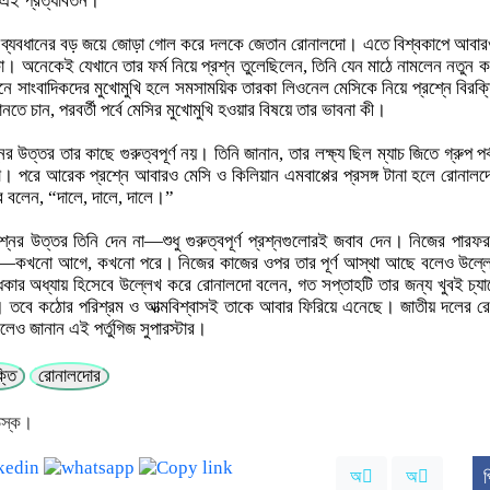
এই প্রত্যাবর্তন।
০ ব্যবধানের বড় জয়ে জোড়া গোল করে দলকে জেতান রোনালদো। এতে বিশ্বকাপে আবার
। অনেকেই যেখানে তার ফর্ম নিয়ে প্রশ্ন তুলেছিলেন, তিনি যেন মাঠে নামলেন নতুন ক
োনে সাংবাদিকদের মুখোমুখি হলে সমসাময়িক তারকা লিওনেল মেসিকে নিয়ে প্রশ্নে বিরক
তে চান, পরবর্তী পর্বে মেসির মুখোমুখি হওয়ার বিষয়ে তার ভাবনা কী।
উত্তর তার কাছে গুরুত্বপূর্ণ নয়। তিনি জানান, তার লক্ষ্য ছিল ম্যাচ জিতে গ্রুপ পর
েওয়া। পরে আরেক প্রশ্নে আবারও মেসি ও কিলিয়ান এমবাপ্পের প্রসঙ্গ টানা হলে রোনালদ
 বলেন, “দালে, দালে, দালে।”
শ্নের উত্তর তিনি দেন না—শুধু গুরুত্বপূর্ণ প্রশ্নগুলোরই জবাব দেন। নিজের পারফরম্
—কখনো আগে, কখনো পরে। নিজের কাজের ওপর তার পূর্ণ আস্থা আছে বলেও উল্ল
র অধ্যায় হিসেবে উল্লেখ করে রোনালদো বলেন, গত সপ্তাহটি তার জন্য খুবই চ্যালে
। তবে কঠোর পরিশ্রম ও আত্মবিশ্বাসই তাকে আবার ফিরিয়ে এনেছে। জাতীয় দলের রেক
 বলেও জানান এই পর্তুগিজ সুপারস্টার।
্তি
রোনালদোর
েস্ক।
অ
অ
প