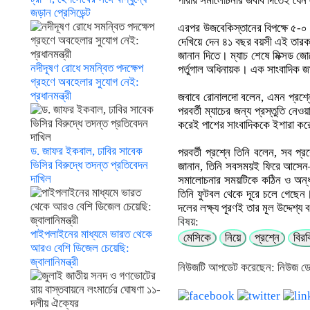
পারার সমালোচনার জবাব দিতেই যেন 
জড়ান প্রেসিডেন্ট
এরপর উজবেকিস্তানের বিপক্ষে ৫-
দেখিয়ে দেন ৪১ বছর বয়সী এই তারকা
জানান দিতে। ম্যাচ শেষে মিক্সড জ
নদীদূষণ রোধে সমন্বিত পদক্ষেপ
পর্তুগাল অধিনায়ক। এক সাংবাদিক জান
গ্রহণে অবহেলার সুযোগ নেই:
প্রধানমন্ত্রী
জবাবে রোনালদো বলেন, এমন প্রশ্নের 
পরবর্তী ম্যাচের জন্য প্রস্তুতি ন
করেই পাশের সাংবাদিককে ইশারা করে
ড. জাফর ইকবাল, ঢাবির সাবেক
পরবর্তী প্রশ্নে তিনি বলেন, সব প্র
ভিসির বিরুদ্ধে তদন্ত প্রতিবেদন
জানান, তিনি সবসময়ই ফিরে আসেন
দাখিল
সমালোচনার সময়টিকে কঠিন ও অন্ধকা
তিনি ফুটবল থেকে দূরে চলে গেছেন
দলের লক্ষ্য পূরণই তার মূল উদ্দেশ্য
বিষয়:
পাইপলাইনের মাধ্যমে ভারত থেকে
মেসিকে
নিয়ে
প্রশ্নে
বিরক
আরও বেশি ডিজেল চেয়েছি:
জ্বালানিমন্ত্রী
নিউজটি আপডেট করেছেন: নিউজ ড