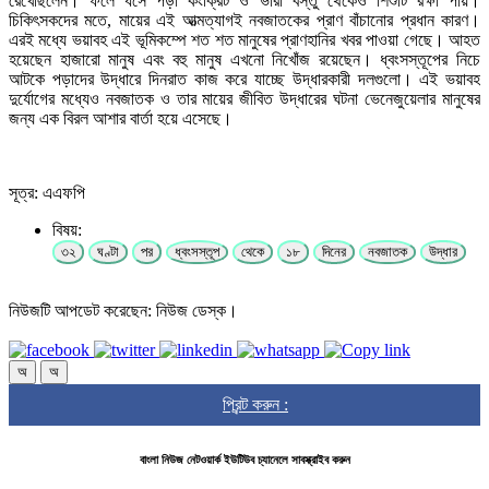
রেখেছিলেন। ফলে ধসে পড়া কংক্রিট ও ভারী বস্তু থেকেও শিশুটি রক্ষা পায়।
চিকিৎসকদের মতে, মায়ের এই আত্মত্যাগই নবজাতকের প্রাণ বাঁচানোর প্রধান কারণ।
এরই মধ্যে ভয়াবহ এই ভূমিকম্পে শত শত মানুষের প্রাণহানির খবর পাওয়া গেছে। আহত
হয়েছেন হাজারো মানুষ এবং বহু মানুষ এখনো নিখোঁজ রয়েছেন। ধ্বংসস্তূপের নিচে
আটকে পড়াদের উদ্ধারে দিনরাত কাজ করে যাচ্ছে উদ্ধারকারী দলগুলো। এই ভয়াবহ
দুর্যোগের মধ্যেও নবজাতক ও তার মায়ের জীবিত উদ্ধারের ঘটনা ভেনেজুয়েলার মানুষের
জন্য এক বিরল আশার বার্তা হয়ে এসেছে।
সূত্র: এএফপি
বিষয়:
৩২
ঘণ্টা
পর
ধ্বংসস্তূপ
থেকে
১৮
দিনের
নবজাতক
উদ্ধার
নিউজটি আপডেট করেছেন: নিউজ ডেস্ক।
অ
অ
প্রিন্ট করুন :
বাংলা নিউজ নেটওয়ার্ক ইউটিউব চ্যানেলে সাবস্ক্রাইব করুন