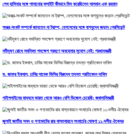
শেখ হাসিনার সঙ্গে পালানোর ফ্লাইট কীভাবে মিস করেছিলেন সালমান এফ রহমান
অস্ত্র-সংকট সম্পর্কে জানতেন না ট্রাম্প, হেগসেথের সঙ্গে বাগ্‌যুদ্ধে জড়ান প্রেসিডেন্ট
নদীদূষণ রোধে সমন্বিত পদক্ষেপ গ্রহণে অবহেলার সুযোগ নেই: প্রধানমন্ত্রী
ড. জাফর ইকবাল, ঢাবির সাবেক ভিসির বিরুদ্ধে তদন্ত প্রতিবেদন দাখিল
পাইপলাইনের মাধ্যমে ভারত থেকে আরও বেশি ডিজেল চেয়েছি: জ্বালানিমন্ত্রী
জুলাই জাতীয় সনদ ও গণভোটের রায় বাস্তবায়নে লংমার্চের ঘোষণা ১১-দলীয় ঐক্যের