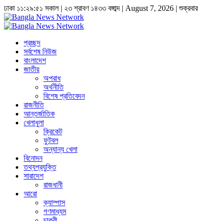
ঢাকা
১১:২৯:৫২ সকাল
|
২৩ শ্রাবণ ১৪৩৩ বঙ্গাব্দ | August 7, 2026
|
শুক্রবার
প্রচ্ছদ
সর্বশেষ নিউজ
বাংলাদেশ
জাতীয়
অপরাধ
অর্থনীতি
বিশেষ প্রতিবেদন
রাজনীতি
আন্তর্জাতিক
খেলাধুলা
ক্রিকেট
ফুটবল
অন্যান্য খেলা
বিনোদন
তথ্যপ্রযুক্তি
সারাদেশ
রাজধানী
আরো
ক্যাম্পাস
গণমাধ্যম
চাকুরী