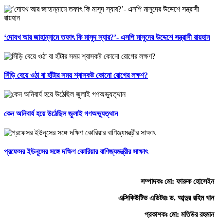
‘দোযখ আর জাহান্নামে তফাৎ কি মাসুদ স্যার?’- এসপি মাসুদের উদ্দেশে সন্ত্রাসী রায়হান
সিঁড়ি বেয়ে ওঠা বা হাঁটার সময় শ্বাসকষ্ট কোনো রোগের লক্ষণ?
কেন অনিবার্য হয়ে উঠেছিল জুলাই গণঅভ্যুত্থান
প্রফেসর ইউনূসের সঙ্গে দক্ষিণ কোরিয়ার বাণিজ্যমন্ত্রীর সাক্ষাৎ
সম্পাদকঃ মো: ফারুক হোসেইন
এক্সিকিউটিভ এডিটরঃ ড. আব্দুর রহিম খান
প্রকাশকঃ মো: মতিউর রহমান