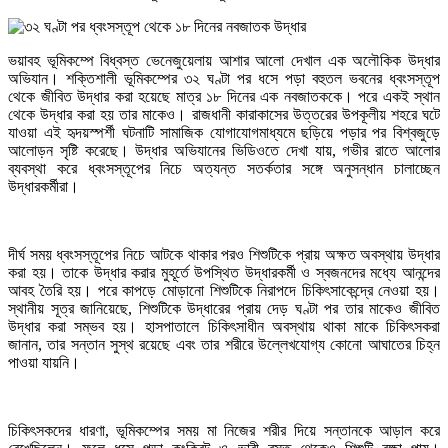
ভয়াবহ ভূমিকম্পে বিধ্বস্ত ভেনেজুয়েলায় আশার আলো দেখাল এক অলৌকিক উদ্ধার
অভিযান। শক্তিশালী ভূমিকম্পের ৩২ ঘণ্টা পর ধসে পড়া বহুতল ভবনের ধ্বংসস্তূপ
থেকে জীবিত উদ্ধার করা হয়েছে মাত্র ১৮ দিনের এক নবজাতককে। পরে একই স্থান
থেকে উদ্ধার করা হয় তার মাকেও। রাজধানী কারাকাসের উত্তরের উপকূলীয় শহরে ঘটে
যাওয়া এই হৃদয়স্পর্শী ঘটনাটি সামাজিক যোগাযোগমাধ্যমে ছড়িয়ে পড়ার পর বিশ্বজুড়ে
আলোড়ন সৃষ্টি করেছে। উদ্ধার অভিযানের ভিডিওতে দেখা যায়, গভীর রাতে আলোর
ব্যবস্থা করে ধ্বংসস্তূপের নিচে অত্যন্ত সতর্কতার সঙ্গে অনুসন্ধান চালাচ্ছেন
উদ্ধারকর্মীরা।
দীর্ঘ সময় ধ্বংসস্তূপের নিচে আটকে থাকার পরও শিশুটিকে প্রায় অক্ষত অবস্থায় উদ্ধার
করা হয়। তাকে উদ্ধার করার মুহূর্তে উপস্থিত উদ্ধারকর্মী ও স্বজনদের মধ্যে আনন্দের
আবহ তৈরি হয়। পরে কাপড়ে মোড়ানো শিশুটিকে নিরাপদে চিকিৎসাকেন্দ্রে নেওয়া হয়।
স্থানীয় সূত্র জানিয়েছে, শিশুটিকে উদ্ধারের প্রায় দেড় ঘণ্টা পর তার মাকেও জীবিত
উদ্ধার করা সম্ভব হয়। হাসপাতালে চিকিৎসাধীন অবস্থায় থাকা মাকে চিকিৎসকরা
জানান, তার সন্তান সুস্থ রয়েছে এবং তার শরীরে উল্লেখযোগ্য কোনো আঘাতের চিহ্ন
পাওয়া যায়নি।
চিকিৎসকদের ধারণা, ভূমিকম্পের সময় মা নিজের শরীর দিয়ে সন্তানকে আড়াল করে