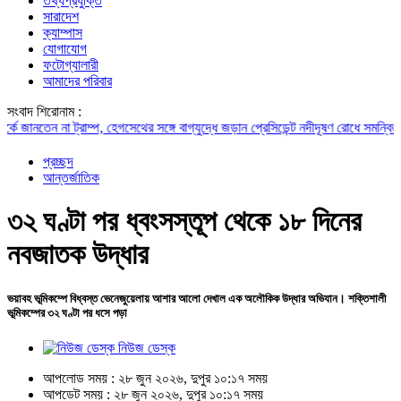
তথ্যপ্রযুক্তি
সারাদেশ
ক্যাম্পাস
যোগাযোগ
ফটোগ্যালারী
আমাদের পরিবার
সংবাদ শিরোনাম :
নতেন না ট্রাম্প, হেগসেথের সঙ্গে বাগ্‌যুদ্ধে জড়ান প্রেসিডেন্ট
নদীদূষণ রোধে সমন্বিত পদক্ষেপ
প্রচ্ছদ
আন্তর্জাতিক
৩২ ঘণ্টা পর ধ্বংসস্তূপ থেকে ১৮ দিনের
নবজাতক উদ্ধার
ভয়াবহ ভূমিকম্পে বিধ্বস্ত ভেনেজুয়েলায় আশার আলো দেখাল এক অলৌকিক উদ্ধার অভিযান। শক্তিশালী
ভূমিকম্পের ৩২ ঘণ্টা পর ধসে পড়া
নিউজ ডেস্ক
আপলোড সময় : ২৮ জুন ২০২৬, দুপুর ১০:১৭ সময়
আপডেট সময় : ২৮ জুন ২০২৬, দুপুর ১০:১৭ সময়