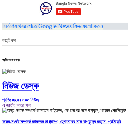
সর্বশেষ খবর পেতে Google News ফিড ফলো করুন
কমেন্ট বক্স
প্রতিবেদকের তথ্য
নিউজ ডেস্ক
প্রতিবেদকের সকল নিউজ
এ জাতীয় আরো খবর
অস্ত্র-সংকট সম্পর্কে জানতেন না ট্রাম্প, হেগসেথের সঙ্গে বাগ্‌যুদ্ধে জড়ান প্রেসিডেন্ট