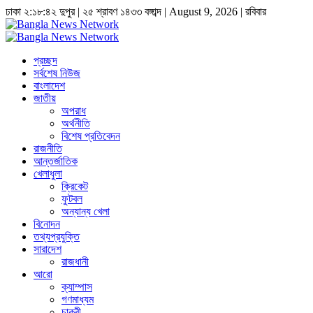
ঢাকা
২:১৮:৪৩ দুপুর
|
২৫ শ্রাবণ ১৪৩৩ বঙ্গাব্দ | August 9, 2026
|
রবিবার
প্রচ্ছদ
সর্বশেষ নিউজ
বাংলাদেশ
জাতীয়
অপরাধ
অর্থনীতি
বিশেষ প্রতিবেদন
রাজনীতি
আন্তর্জাতিক
খেলাধুলা
ক্রিকেট
ফুটবল
অন্যান্য খেলা
বিনোদন
তথ্যপ্রযুক্তি
সারাদেশ
রাজধানী
আরো
ক্যাম্পাস
গণমাধ্যম
চাকুরী