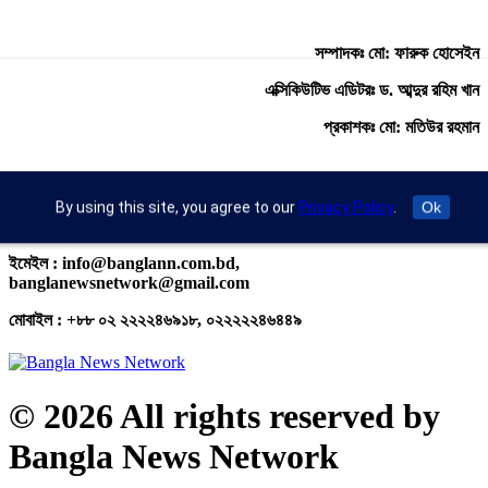
সম্পাদকঃ মো: ফারুক হোসেইন
এক্সিকিউটিভ এডিটরঃ ড. আব্দুর রহিম খান
প্রকাশকঃ মো: মতিউর রহমান
অফিস : রুপায়ন জেড. আর প্লাজা (৯তলা), প্লট- ৪৬,রোড নং- ৯/এ, সাতমসজিদ
By using this site, you agree to our
Privacy Policy
.
Ok
রোড, ধানমন্ডি, ঢাকা- ১২০৯।
ইমেইল : info@banglann.com.bd,
banglanewsnetwork@gmail.com
মোবাইল : +৮৮ ০২ ২২২২৪৬৯১৮, ০২২২২২৪৬৪৪৯
© 2026 All rights reserved by
Bangla News Network