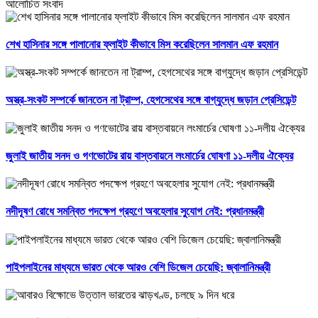
আলোচিত সংবাদ
শেখ হাসিনার সঙ্গে পালানোর ফ্লাইট কীভাবে মিস করেছিলেন সালমান এফ রহমান
অস্ত্র-সংকট সম্পর্কে জানতেন না ট্রাম্প, হেগসেথের সঙ্গে বাগ্‌যুদ্ধে জড়ান প্রেসিডেন্ট
জুলাই জাতীয় সনদ ও গণভোটের রায় বাস্তবায়নে লংমার্চের ঘোষণা ১১-দলীয় ঐক্যের
নদীদূষণ রোধে সমন্বিত পদক্ষেপ গ্রহণে অবহেলার সুযোগ নেই: প্রধানমন্ত্রী
পাইপলাইনের মাধ্যমে ভারত থেকে আরও বেশি ডিজেল চেয়েছি: জ্বালানিমন্ত্রী