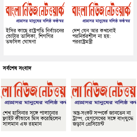
ইসির কাছে রাষ্ট্রপতি নির্বাচনের
দেশ যেন আর কখনোই
ভোটার তালিকা, শিগগির
পরনির্ভরশীল না হয়:
তফসিল ঘোষণা
পররাষ্ট্রমন্ত্রী
সর্বশেষ সংবাদ
শেখ হাসিনার সঙ্গে পালানোর
অস্ত্র-সংকট সম্পর্কে জানতেন না
ফ্লাইট কীভাবে মিস করেছিলেন
ট্রাম্প, হেগসেথের সঙ্গে বাগ্‌যুদ্ধে
সালমান এফ রহমান
জড়ান প্রেসিডেন্ট