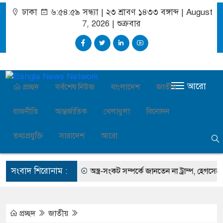
ঢাকা
৬:৫৪:৫৯ সন্ধ্যা
|
২৩ শ্রাবণ ১৪৩৩ বঙ্গাব্দ | August
7, 2026
|
শুক্রবার
আরো
প্রচ্ছদ
সর্বশেষ নিউজ
বাংলাদেশ
জাতীয়
রাজনীতি
আন্তর্জাতিক
খেলাধুলা
বিনোদন
তথ্যপ্রযুক্তি
সারাদেশ
আরো
সংবাদ শিরোনাম :
সালমান এফ রহমান
অস্ত্র-সংকট সম্পর্কে জানতেন না ট্রাম্প, হেগসেথের সঙ্গে ব
প্রচ্ছদ
জাতীয়