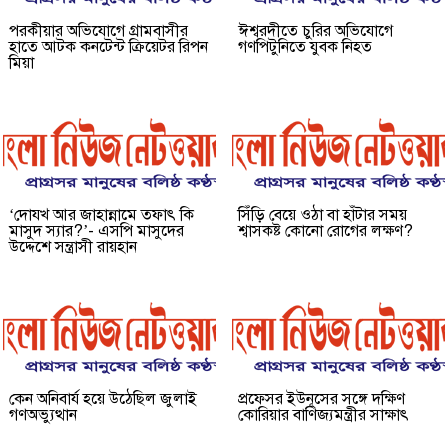
পরকীয়ার অভিযোগে গ্রামবাসীর
ঈশ্বরদীতে চুরির অভিযোগে
হাতে আটক কনটেন্ট ক্রিয়েটর রিপন
গণপিটুনিতে যুবক নিহত
মিয়া
‘দোযখ আর জাহান্নামে তফাৎ কি
সিঁড়ি বেয়ে ওঠা বা হাঁটার সময়
মাসুদ স্যার?’- এসপি মাসুদের
শ্বাসকষ্ট কোনো রোগের লক্ষণ?
উদ্দেশে সন্ত্রাসী রায়হান
কেন অনিবার্য হয়ে উঠেছিল জুলাই
প্রফেসর ইউনূসের সঙ্গে দক্ষিণ
গণঅভ্যুত্থান
কোরিয়ার বাণিজ্যমন্ত্রীর সাক্ষাৎ