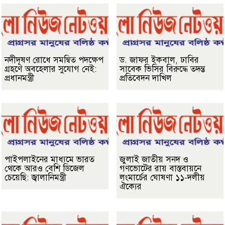
নদীদূষণ রোধে সমন্বিত পদক্ষেপ
ড. জাফর ইকবাল, ঢাবির
গ্রহণে অবহেলার সুযোগ নেই:
সাবেক ভিসির বিরুদ্ধে তদন্ত
প্রধানমন্ত্রী
প্রতিবেদন দাখিল
পাইপলাইনের মাধ্যমে ভারত
জুলাই জাতীয় সনদ ও
থেকে আরও বেশি ডিজেল
গণভোটের রায় বাস্তবায়নে
চেয়েছি: জ্বালানিমন্ত্রী
লংমার্চের ঘোষণা ১১-দলীয়
ঐক্যের