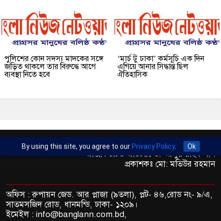
পুলিশের কোন সদস্য মাদকের সঙ্গে
‘মার্চ টু ঢাকা’ কর্মসূচি এক দিন
জড়িত থাকলে তার বিরুদ্ধে আগে
এগিয়ে আনার সিদ্ধান্ত ছিল
ব্যবস্থা নিতে হবে
ঐতিহাসিক
সম্পাদকঃ মো: ফারুক হোসেইন
By using this site, you agree to our
Privacy Policy
.
Ok
এক্সিকিউটিভ এডিটরঃ ড. আব্দুর রহিম খান
প্রকাশকঃ মো: মতিউর রহমান
অফিস : রুপায়ন জেড. আর প্লাজা (৯তলা), প্লট- ৪৬,রোড নং- ৯/এ,
সাতমসজিদ রোড, ধানমন্ডি, ঢাকা- ১২০৯।
ইমেইল : info@banglann.com.bd,