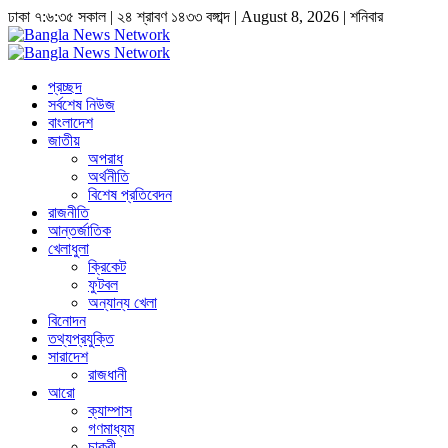
ঢাকা
৭:৬:৩৬ সকাল
|
২৪ শ্রাবণ ১৪৩৩ বঙ্গাব্দ | August 8, 2026
|
শনিবার
প্রচ্ছদ
সর্বশেষ নিউজ
বাংলাদেশ
জাতীয়
অপরাধ
অর্থনীতি
বিশেষ প্রতিবেদন
রাজনীতি
আন্তর্জাতিক
খেলাধুলা
ক্রিকেট
ফুটবল
অন্যান্য খেলা
বিনোদন
তথ্যপ্রযুক্তি
সারাদেশ
রাজধানী
আরো
ক্যাম্পাস
গণমাধ্যম
চাকুরী