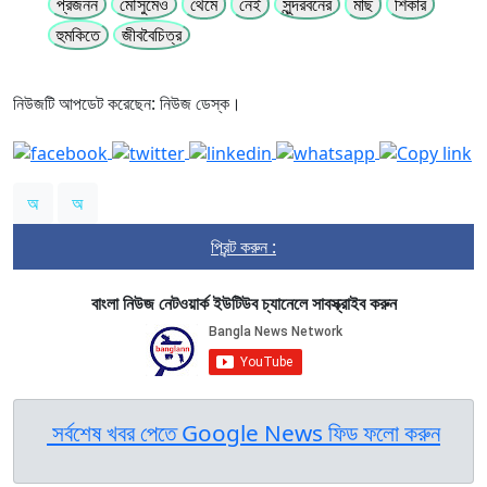
প্রজনন
মৌসুমেও
থেমে
নেই
সুন্দরবনের
মাছ
শিকার
হুমকিতে
জীববৈচিত্র
নিউজটি আপডেট করেছেন: নিউজ ডেস্ক।
অ
অ
প্রিন্ট করুন :
বাংলা নিউজ নেটওয়ার্ক ইউটিউব চ্যানেলে সাবস্ক্রাইব করুন
সর্বশেষ খবর পেতে Google News ফিড ফলো করুন