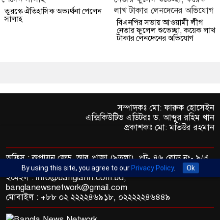
তুরস্কে ঐতিহাসিক অভ্যর্থনা পেলেন
সালাহ
বিএনপির সভায় আওয়ামী লীগ
নেতার ফুলেল শুভেচ্ছা, কয়েক লাখ
টাকার লেনদেনের অভিযোগ
সম্পাদকঃ মো: ফারুক হোসেইন
এক্সিকিউটিভ এডিটরঃ ড. আব্দুর রহিম খান
প্রকাশকঃ মো: মতিউর রহমান
অফিস : রুপায়ন জেড. আর প্লাজা (৯তলা), প্লট- ৪৬,রোড নং- ৯/এ,
সাতমসজিদ রোড, ধানমন্ডি, ঢাকা- ১২০৯।
By using this site, you agree to our
Privacy Policy
.
Ok
ইমেইল : info@banglann.com.bd,
banglanewsnetwork@gmail.com
মোবাইল : +৮৮ ০২ ২২২২৪৬৯১৮, ০২২২২২৪৬৪৪৯