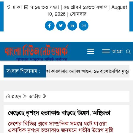
ঢাকা
৭:১৬:৩৪ সন্ধ্যা
|
২৬ শ্রাবণ ১৪৩৩ বঙ্গাব্দ | August
10, 2026
|
সোমবার
আরো
সংবাদ শিরোনাম :
সৌদি আরবে সোফা কারখানায় ভয়াবহ আগুন, ১৬ বাংলাদেশির মৃত্যু
দি
প্রচ্ছদ
জাতীয়
বেড়েছে নৃশংস হত্যাকাণ্ড বাড়ছে উদ্বেগ, অস্থিরতা
দেশের বিভিন্ন স্থানে সাম্প্রতিক সময়ে ঘটে যাওয়া
একাধিক নৃশংস হত্যাকাণ্ড জনমনে গভীর উদ্বেগ সৃষ্টি