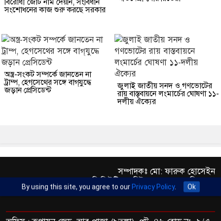
বিরোধী জোট নাম দেয়নি, সংবিধান
সংশোধনের কাজ শুরু করছে সরকার
অস্ত্র-সংকট সম্পর্কে জানতেন না
ট্রাম্প, হেগসেথের সঙ্গে বাগ্‌যুদ্ধে
জুলাই জাতীয় সনদ ও গণভোটের
জড়ান প্রেসিডেন্ট
রায় বাস্তবায়নে লংমার্চের ঘোষণা ১১-
দলীয় ঐক্যের
সম্পাদকঃ মো: ফারুক হোসেইন
এক্সিকিউটিভ এডিটরঃ ড. আব্দুর রহিম খান
By using this site, you agree to our
Privacy Policy
.
Ok
প্রকাশকঃ মো: মতিউর রহমান