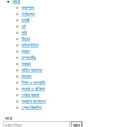
আরো
ক্যাম্পাস
গণমাধ্যম
চাকুরী
ধর্ম
কৃষি
ফিচার
লাইফস্টাইল
ভ্রমণ
সম্পাদকীয়
স্বাস্থ্য
আইন আদালত
মতামত
শিক্ষা ও সংস্কৃতি
ব্যবসা ও বাণিজ্য
শেয়ার বাজার
প্রবাসে বাংলাদেশ
প্রেস বিজ্ঞপ্তি
আরো
খুজুন