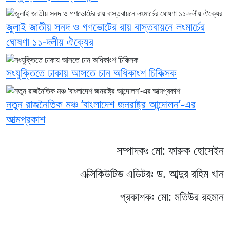
জুলাই জাতীয় সনদ ও গণভোটের রায় বাস্তবায়নে লংমার্চের
ঘোষণা ১১-দলীয় ঐক্যের
সংযুক্তিতে ঢাকায় আসতে চান অধিকাংশ চিকিত্সক
নতুন রাজনৈতিক মঞ্চ ‘বাংলাদেশ জনরাষ্ট্র আন্দোলন’-এর
আত্মপ্রকাশ
সম্পাদকঃ মো: ফারুক হোসেইন
এক্সিকিউটিভ এডিটরঃ ড. আব্দুর রহিম খান
প্রকাশকঃ মো: মতিউর রহমান