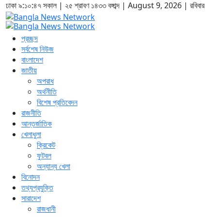
ঢাকা
৯:১০:৪৭ সকাল
|
২৫ শ্রাবণ ১৪৩৩ বঙ্গাব্দ | August 9, 2026
|
রবিবার
প্রচ্ছদ
সর্বশেষ নিউজ
বাংলাদেশ
জাতীয়
অপরাধ
অর্থনীতি
বিশেষ প্রতিবেদন
রাজনীতি
আন্তর্জাতিক
খেলাধুলা
ক্রিকেট
ফুটবল
অন্যান্য খেলা
বিনোদন
তথ্যপ্রযুক্তি
সারাদেশ
রাজধানী