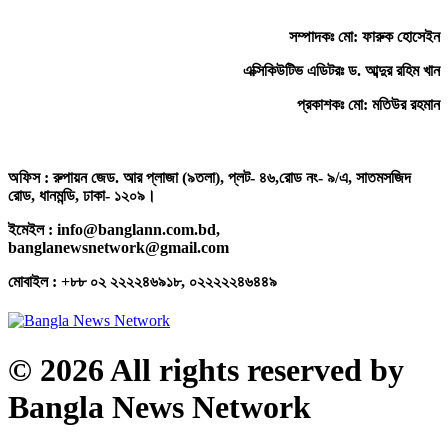
সম্পাদকঃ মো: ফারুক হোসেইন
এক্সিকিউটিভ এডিটরঃ ড. আব্দুর রহিম খান
প্রকাশকঃ মো: মতিউর রহমান
অফিস : রুপায়ন জেড. আর প্লাজা (৯তলা), প্লট- ৪৬,রোড নং- ৯/এ, সাতমসজিদ
রোড, ধানমন্ডি, ঢাকা- ১২০৯।
ইমেইল : info@banglann.com.bd,
banglanewsnetwork@gmail.com
মোবাইল : +৮৮ ০২ ২২২২৪৬৯১৮, ০২২২২২৪৬৪৪৯
© 2026 All rights reserved by
Bangla News Network