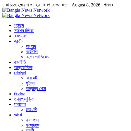
ঢাকা
১১:৪২:৪৫ রাত
|
২৪ শ্রাবণ ১৪৩৩ বঙ্গাব্দ | August 8, 2026
|
শনিবার
প্রচ্ছদ
সর্বশেষ নিউজ
বাংলাদেশ
জাতীয়
অপরাধ
অর্থনীতি
বিশেষ প্রতিবেদন
রাজনীতি
আন্তর্জাতিক
খেলাধুলা
ক্রিকেট
ফুটবল
অন্যান্য খেলা
বিনোদন
তথ্যপ্রযুক্তি
সারাদেশ
রাজধানী
আরো
ক্যাম্পাস
গণমাধ্যম
চাকুরী