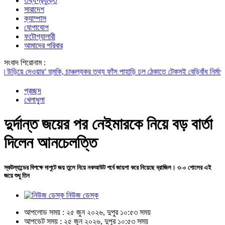
তথ্যপ্রযুক্তি
সারাদেশ
ক্যাম্পাস
যোগাযোগ
ফটোগ্যালারী
আমাদের পরিবার
সংবাদ শিরোনাম :
 দেওয়ার’ হুমকি, চাঞ্চল্যকর তথ্য ফাঁস
পাহাড়ি ঢল ঠেকাতে টেকসই বেড়িবাঁধ নির্মাণ করা হবে: 
প্রচ্ছদ
খেলাধুলা
দুর্দান্ত জয়ের পর নেইমারকে নিয়ে বড় বার্তা
দিলেন আনচেলত্তি
স্কটল্যান্ডের বিপক্ষে দাপুটে জয় তুলে নিয়ে নকআউট পর্বে জায়গা করে নিয়েছে ব্রাজিল। ৩-০ গোলের এই
জয়ে শুধু তিন
নিউজ ডেস্ক
আপলোড সময় : ২৫ জুন ২০২৬, দুপুর ১০:৫৩ সময়
আপডেট সময় : ২৫ জুন ২০২৬, দুপুর ১০:৫৩ সময়