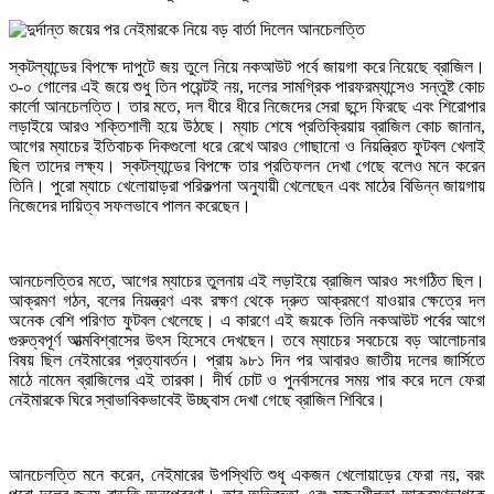
স্কটল্যান্ডের বিপক্ষে দাপুটে জয় তুলে নিয়ে নকআউট পর্বে জায়গা করে নিয়েছে ব্রাজিল।
৩-০ গোলের এই জয়ে শুধু তিন পয়েন্টই নয়, দলের সামগ্রিক পারফরম্যান্সেও সন্তুষ্ট কোচ
কার্লো আনচেলত্তি। তার মতে, দল ধীরে ধীরে নিজেদের সেরা ছন্দে ফিরছে এবং শিরোপার
লড়াইয়ে আরও শক্তিশালী হয়ে উঠছে। ম্যাচ শেষে প্রতিক্রিয়ায় ব্রাজিল কোচ জানান,
আগের ম্যাচের ইতিবাচক দিকগুলো ধরে রেখে আরও গোছানো ও নিয়ন্ত্রিত ফুটবল খেলাই
ছিল তাদের লক্ষ্য। স্কটল্যান্ডের বিপক্ষে তার প্রতিফলন দেখা গেছে বলেও মনে করেন
তিনি। পুরো ম্যাচে খেলোয়াড়রা পরিকল্পনা অনুযায়ী খেলেছেন এবং মাঠের বিভিন্ন জায়গায়
নিজেদের দায়িত্ব সফলভাবে পালন করেছেন।
আনচেলত্তির মতে, আগের ম্যাচের তুলনায় এই লড়াইয়ে ব্রাজিল আরও সংগঠিত ছিল।
আক্রমণ গঠন, বলের নিয়ন্ত্রণ এবং রক্ষণ থেকে দ্রুত আক্রমণে যাওয়ার ক্ষেত্রে দল
অনেক বেশি পরিণত ফুটবল খেলেছে। এ কারণে এই জয়কে তিনি নকআউট পর্বের আগে
গুরুত্বপূর্ণ আত্মবিশ্বাসের উৎস হিসেবে দেখছেন। তবে ম্যাচের সবচেয়ে বড় আলোচনার
বিষয় ছিল নেইমারের প্রত্যাবর্তন। প্রায় ৯৮১ দিন পর আবারও জাতীয় দলের জার্সিতে
মাঠে নামেন ব্রাজিলের এই তারকা। দীর্ঘ চোট ও পুনর্বাসনের সময় পার করে দলে ফেরা
নেইমারকে ঘিরে স্বাভাবিকভাবেই উচ্ছ্বাস দেখা গেছে ব্রাজিল শিবিরে।
আনচেলত্তি মনে করেন, নেইমারের উপস্থিতি শুধু একজন খেলোয়াড়ের ফেরা নয়, বরং