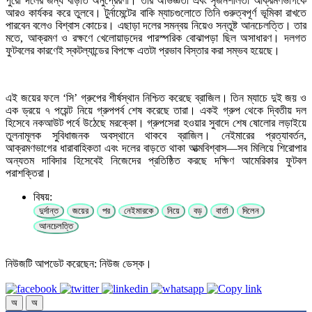
পুরো দলের জন্য বাড়তি অনুপ্রেরণা। তার অভিজ্ঞতা এবং সৃজনশীলতা আক্রমণভাগকে
আরও কার্যকর করে তুলবে। টুর্নামেন্টের বাকি ম্যাচগুলোতে তিনি গুরুত্বপূর্ণ ভূমিকা রাখতে
পারবেন বলেও বিশ্বাস কোচের। এছাড়া দলের সমন্বয় নিয়েও সন্তুষ্ট আনচেলত্তি। তার
মতে, আক্রমণ ও রক্ষণে খেলোয়াড়দের পারস্পরিক বোঝাপড়া ছিল অসাধারণ। দলগত
ফুটবলের কারণেই স্কটল্যান্ডের বিপক্ষে এতটা প্রভাব বিস্তার করা সম্ভব হয়েছে।
এই জয়ের ফলে ‘সি’ গ্রুপের শীর্ষস্থান নিশ্চিত করেছে ব্রাজিল। তিন ম্যাচে দুই জয় ও
এক ড্রয়ে ৭ পয়েন্ট নিয়ে গ্রুপপর্ব শেষ করেছে তারা। একই গ্রুপ থেকে দ্বিতীয় দল
হিসেবে নকআউট পর্বে উঠেছে মরক্কো। গ্রুপসেরা হওয়ার সুবাদে শেষ ষোলোর লড়াইয়ে
তুলনামূলক সুবিধাজনক অবস্থানে থাকবে ব্রাজিল। নেইমারের প্রত্যাবর্তন,
আক্রমণভাগের ধারাবাহিকতা এবং দলের বাড়তে থাকা আত্মবিশ্বাস—সব মিলিয়ে শিরোপার
অন্যতম দাবিদার হিসেবেই নিজেদের প্রতিষ্ঠিত করছে দক্ষিণ আমেরিকার ফুটবল
পরাশক্তিরা।
বিষয়:
দুর্দান্ত
জয়ের
পর
নেইমারকে
নিয়ে
বড়
বার্তা
দিলেন
আনচেলত্তি
নিউজটি আপডেট করেছেন: নিউজ ডেস্ক।
অ
অ