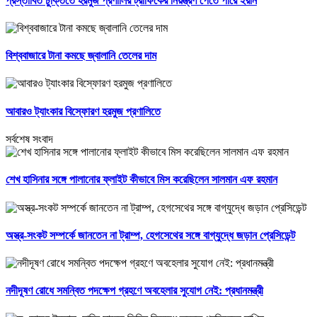
প্রস্তাবিত চুক্তিতে হরমুজ প্রণালির ট্রাফিকের নিয়ন্ত্রণ পেতে পারে ইরান
বিশ্ববাজারে টানা কমছে জ্বালানি তেলের দাম
আবারও ট্যাংকার বিস্ফোরণ হরমুজ প্রণালিতে
সর্বশেষ সংবাদ
শেখ হাসিনার সঙ্গে পালানোর ফ্লাইট কীভাবে মিস করেছিলেন সালমান এফ রহমান
অস্ত্র-সংকট সম্পর্কে জানতেন না ট্রাম্প, হেগসেথের সঙ্গে বাগ্‌যুদ্ধে জড়ান প্রেসিডেন্ট
নদীদূষণ রোধে সমন্বিত পদক্ষেপ গ্রহণে অবহেলার সুযোগ নেই: প্রধানমন্ত্রী