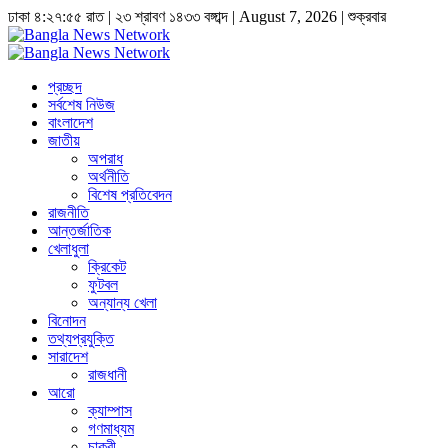
ঢাকা
৪:২৭:৫৬ রাত
|
২৩ শ্রাবণ ১৪৩৩ বঙ্গাব্দ | August 7, 2026
|
শুক্রবার
প্রচ্ছদ
সর্বশেষ নিউজ
বাংলাদেশ
জাতীয়
অপরাধ
অর্থনীতি
বিশেষ প্রতিবেদন
রাজনীতি
আন্তর্জাতিক
খেলাধুলা
ক্রিকেট
ফুটবল
অন্যান্য খেলা
বিনোদন
তথ্যপ্রযুক্তি
সারাদেশ
রাজধানী
আরো
ক্যাম্পাস
গণমাধ্যম
চাকুরী