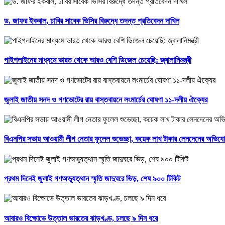
ড. জাফর ইকবাল, ঢাবির সাবেক ভিসির বিরুদ্ধে তদন্ত প্রতিবেদন দাখিল
পাইপলাইনের মাধ্যমে ভারত থেকে আরও বেশি ডিজেল চেয়েছি: জ্বালানিমন্ত্রী
জুলাই জাতীয় সনদ ও গণভোটের রায় বাস্তবায়নে লংমার্চের ঘোষণা ১১-দলীয় ঐক্যের
বিএনপির সভায় আওয়ামী লীগ নেতার ফুলেল শুভেচ্ছা, কয়েক লাখ টাকার লেনদেনের অভিয
প্রথম দিনেই জুলাই গণঅভ্যুত্থান স্মৃতি জাদুঘরে ভিড়, শেষ ৯০০ টিকিট
আবারও বিক্ষোভে উত্তাল ভারতের ঝাড়খণ্ড, চলছে ৯ দিন ধরে