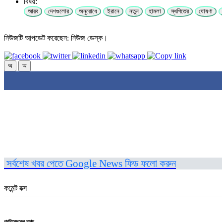
বিষয়:
আরব
দেশগুলোর
অনুরোধে
ইরানে
নতুন
হামলা
স্থগিতের
ঘোষণা
নিউজটি আপডেট করেছেন: নিউজ ডেস্ক।
অ
অ
সর্বশেষ খবর পেতে Google News ফিড ফলো করুন
কমেন্ট বক্স
প্রতিবেদকের তথ্য