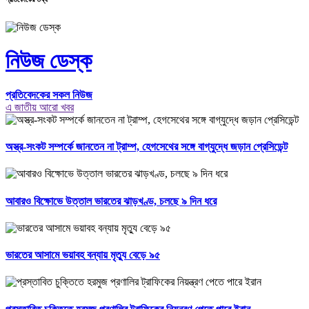
নিউজ ডেস্ক
প্রতিবেদকের সকল নিউজ
এ জাতীয় আরো খবর
অস্ত্র-সংকট সম্পর্কে জানতেন না ট্রাম্প, হেগসেথের সঙ্গে বাগ্‌যুদ্ধে জড়ান প্রেসিডেন্ট
আবারও বিক্ষোভে উত্তাল ভারতের ঝাড়খণ্ড, চলছে ৯ দিন ধরে
ভারতের আসামে ভয়াবহ বন্যায় মৃত্যু বেড়ে ৯৫