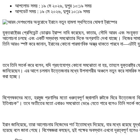
আপলোড সময় : ১৯ মে ২০২৬, দুপুর ১০:১৯ সময়
আপডেট সময় : ১৯ মে ২০২৬, দুপুর ১০:১৯ সময়
যুক্তরাষ্ট্রের প্রেসিডেন্ট ডোনাল্ড ট্রাম্প দাবি করেছেন, কাতার, সৌদি আরব এবং সং
আলোচনা চলছে এবং একটি সম্ভাব্য সমঝোতার দিকে অগ্রগতি দেখা যাচ্ছে। নিজের সামাজিক
তিনি আরও স্পষ্ট করে জানান, ইরানের কোনো পারমাণবিক অস্ত্র থাকতে পারবে না—এটাই যুক
তবে তিনি সতর্ক করে বলেন, যদি গ্রহণযোগ্য কোনো সমঝোতা না হয়, তাহলে যুক্তরাষ্ট্র য
জানিয়েছেন। এর আগে চলমান উত্তেজনার মধ্যে উপসাগরীয় অঞ্চলে নতুন করে সামরিক সংঘাত
করা হচ্ছে।
বিশ্লেষকদের মতে, হরমুজ প্রণালির মতো গুরুত্বপূর্ণ জ্বালানি রুটকে ঘিরে উত্তেজ
ইতিবাচক”। তবে অতীতের মতো এবারও সমঝোতা ভেঙে যেতে পারে বলেও তিনি সতর্ক ক
ইরান জানিয়েছে, তারা আলোচনায় নিজেদের শর্ত ইতোমধ্যে দিয়েছে, যার মধ্যে রয়েছে যুদ্ধবি
হয়েছে বলে জানা গেছে। বিশেষজ্ঞরা বলছেন, দুই পক্ষের অবস্থান এখনো দূরত্বপূর্ণ হল