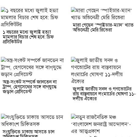
মারা গেছেন ‘স্পাইডার-ম্যান’ খ্যাত
অভিনেত্রী মেরি রিভেরা
১ বছরের মধ্যে জুলাই হত্যা
মামলার বিচার শেষ হবে: চিফ
প্রসিকিউটর
অস্ত্র-সংকট সম্পর্কে জানতেন না
ট্রাম্প, হেগসেথের সঙ্গে বাগ্‌যুদ্ধে
জুলাই জাতীয় সনদ ও গণভোটের
জড়ান প্রেসিডেন্ট
রায় বাস্তবায়নে লংমার্চের ঘোষণা ১১-
দলীয় ঐক্যের
সংযুক্তিতে ঢাকায় আসতে চান
অধিকাংশ চিকিত্সক