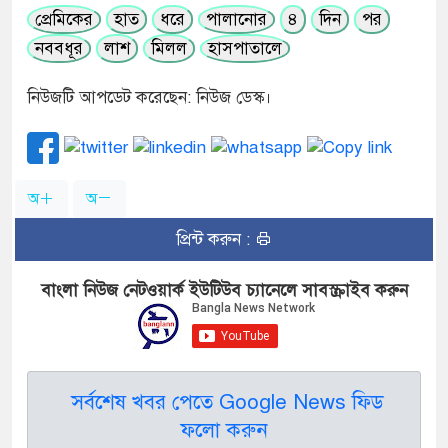
প্রেমিকের
হাত
ধরে
পালানোর
৪
দিন
পর
নববধূর
লাশ
মিলল
হাসপাতালে
নিউজটি আপডেট করেছেন: নিউজ ডেস্ক।
অ
অ
প্রিন্ট করুন :
বাংলা নিউজ নেটওয়ার্ক ইউটিউব চ্যানেলে সাবস্ক্রাইব করুন
সর্বশেষ খবর পেতে Google News ফিড
ফলো করুন