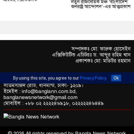
নতুন রাজনৈতিক মঞ্চ ‘বাংলাদেশ
জনরাষ্ট্র আন্দোলন’-এর আত্মপ্রকাশ
সম্পাদকঃ মো: ফারুক হোসেইন
এক্সিকিউটিভ এডিটরঃ ড. আব্দুর রহিম খান
প্রকাশকঃ মো: মতিউর রহমান
By using this site, you agree to our
Privacy Policy
.
Ok
অফিস : রুপায়ন জেড. আর প্লাজা (৯তলা), প্লট- ৪৬,রোড নং- ৯/এ,
সাতমসজিদ রোড, ধানমন্ডি, ঢাকা- ১২০৯।
ইমেইল : info@banglann.com.bd,
banglanewsnetwork@gmail.com
মোবাইল : +৮৮ ০২ ২২২২৪৬৯১৮, ০২২২২২৪৬৪৪৯
© 2026 All rights reserved by Bangla News Network