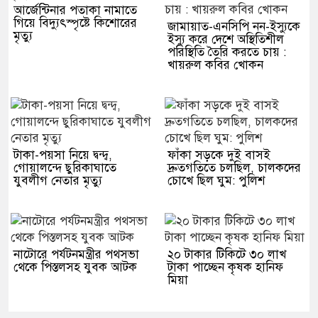
আর্জেন্টিনার পতাকা নামাতে
গিয়ে বিদ্যুৎস্পৃষ্টে কিশোরের
জামায়াত-এনসিপি নন-ইস্যুকে
মৃত্যু
ইস্যু করে দেশে অস্থিতিশীল
পরিস্থিতি তৈরি করতে চায় :
খায়রুল কবির খোকন
টাকা-পয়সা নিয়ে দ্বন্দ্ব,
ফাঁকা সড়কে দুই বাসই
গোয়ালন্দে ছুরিকাঘাতে
দ্রুতগতিতে চলছিল, চালকদের
যুবলীগ নেতার মৃত্যু
চোখে ছিল ঘুম: পুলিশ
নাটোরে পর্যটনমন্ত্রীর পথসভা
২০ টাকার টিকিটে ৩০ লাখ
থেকে পিস্তলসহ যুবক আটক
টাকা পাচ্ছেন কৃষক হানিফ
মিয়া