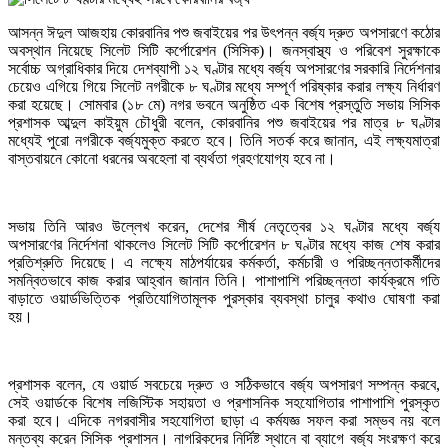
আসন্ন ঈদুল আজহায় কোরবানির পশু জবাইয়ের পর উৎপন্ন বর্জ্য দ্রুত অপসারণে কঠোর
অবস্থান নিয়েছে সিলেট সিটি কর্পোরেশন (সিসিক)। জনস্বাস্থ্য ও পরিবেশ সুরক্ষাকে
সর্বোচ্চ অগ্রাধিকার দিয়ে দেশব্যাপী ১২ ঘণ্টার মধ্যে বর্জ্য অপসারণের সরকারি নির্দেশনার
চেয়েও এগিয়ে গিয়ে সিলেট নগরীকে ৮ ঘণ্টার মধ্যে সম্পূর্ণ পরিষ্কার করার লক্ষ্য নির্ধারণ
করা হয়েছে। সোমবার (১৮ মে) নগর ভবনে অনুষ্ঠিত এক বিশেষ প্রস্তুতি সভায় সিসিক
প্রশাসক আব্দুল কাইয়ুম চৌধুরী বলেন, কোরবানির পশু জবাইয়ের পর মাত্র ৮ ঘণ্টার
মধ্যেই পুরো নগরীকে বর্জ্যমুক্ত করতে হবে। তিনি সতর্ক করে জানান, এই লক্ষ্যমাত্রা
বাস্তবায়নে কোনো ধরনের অবহেলা বা ব্যর্থতা গ্রহণযোগ্য হবে না।
সভায় তিনি আরও উল্লেখ করেন, দেশের শীর্ষ নেতৃত্বের ১২ ঘণ্টার মধ্যে বর্জ্য
অপসারণের নির্দেশনা থাকলেও সিলেট সিটি কর্পোরেশন ৮ ঘণ্টার মধ্যে কাজ শেষ করার
প্রতিশ্রুতি দিয়েছে। এ লক্ষ্যে মাঠপর্যায়ের কর্মকর্তা, কর্মচারী ও পরিচ্ছন্নতাকর্মীদের
সমন্বিতভাবে কাজ করার আহ্বান জানান তিনি। পাশাপাশি পরিচ্ছন্নতা কার্যক্রমে গতি
বাড়াতে ওয়ার্ডভিত্তিক প্রতিযোগিতামূলক পুরস্কার ব্যবস্থা চালুর কথাও ঘোষণা করা
হয়।
প্রশাসক বলেন, যে ওয়ার্ড সবচেয়ে দ্রুত ও সঠিকভাবে বর্জ্য অপসারণ সম্পন্ন করবে,
সেই ওয়ার্ডকে বিশেষ লজিস্টিক সহায়তা ও প্রশাসনিক সহযোগিতার পাশাপাশি পুরস্কৃত
করা হবে। এদিকে নগরবাসীর সহযোগিতা ছাড়া এ কর্মযজ্ঞ সফল করা সম্ভব নয় বলে
মন্তব্য করেন সিসিক প্রশাসন। নাগরিকদের নির্দিষ্ট স্থানে বা ব্যাগে বর্জ্য সংরক্ষণ করে