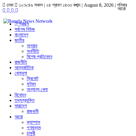
ঢাকা
১০:৯:৪৯ সকাল
|
২৪ শ্রাবণ ১৪৩৩ বঙ্গাব্দ | August 8, 2026
|
শনিবার
আরো
প্রচ্ছদ
সর্বশেষ নিউজ
বাংলাদেশ
জাতীয়
অপরাধ
অর্থনীতি
বিশেষ প্রতিবেদন
রাজনীতি
আন্তর্জাতিক
খেলাধুলা
ক্রিকেট
ফুটবল
অন্যান্য খেলা
বিনোদন
তথ্যপ্রযুক্তি
সারাদেশ
রাজধানী
আরো
ক্যাম্পাস
গণমাধ্যম
চাকুরী