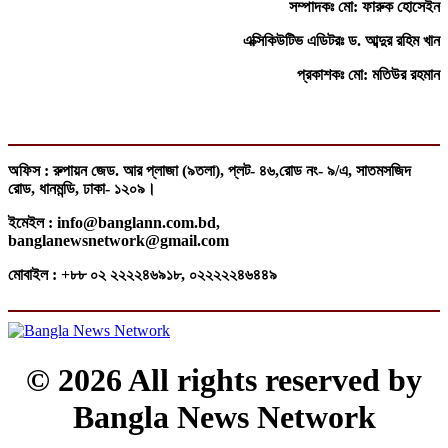
সম্পাদকঃ মো: ফারুক হোসেইন
এক্সিকিউটিভ এডিটরঃ ড. আব্দুর রহিম খান
প্রকাশকঃ মো: মতিউর রহমান
অফিস : রুপায়ন জেড. আর প্লাজা (৯তলা), প্লট- ৪৬,রোড নং- ৯/এ, সাতমসজিদ
রোড, ধানমন্ডি, ঢাকা- ১২০৯।
ইমেইল : info@banglann.com.bd,
banglanewsnetwork@gmail.com
মোবাইল : +৮৮ ০২ ২২২২৪৬৯১৮, ০২২২২২৪৬৪৪৯
© 2026 All rights reserved by
Bangla News Network