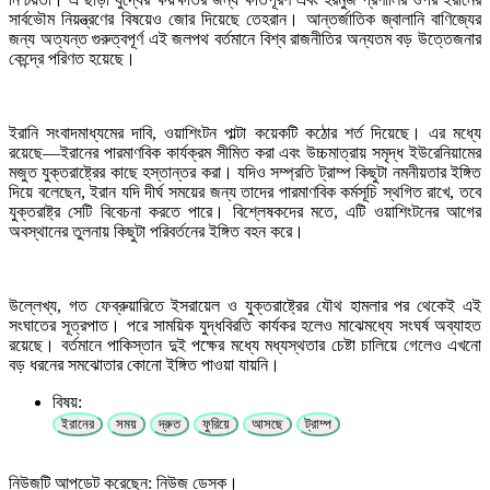
সার্বভৌম নিয়ন্ত্রণের বিষয়েও জোর দিয়েছে তেহরান। আন্তর্জাতিক জ্বালানি বাণিজ্যের
জন্য অত্যন্ত গুরুত্বপূর্ণ এই জলপথ বর্তমানে বিশ্ব রাজনীতির অন্যতম বড় উত্তেজনার
কেন্দ্রে পরিণত হয়েছে।
ইরানি সংবাদমাধ্যমের দাবি, ওয়াশিংটন পাল্টা কয়েকটি কঠোর শর্ত দিয়েছে। এর মধ্যে
রয়েছে—ইরানের পারমাণবিক কার্যক্রম সীমিত করা এবং উচ্চমাত্রায় সমৃদ্ধ ইউরেনিয়ামের
মজুত যুক্তরাষ্ট্রের কাছে হস্তান্তর করা। যদিও সম্প্রতি ট্রাম্প কিছুটা নমনীয়তার ইঙ্গিত
দিয়ে বলেছেন, ইরান যদি দীর্ঘ সময়ের জন্য তাদের পারমাণবিক কর্মসূচি স্থগিত রাখে, তবে
যুক্তরাষ্ট্র সেটি বিবেচনা করতে পারে। বিশ্লেষকদের মতে, এটি ওয়াশিংটনের আগের
অবস্থানের তুলনায় কিছুটা পরিবর্তনের ইঙ্গিত বহন করে।
উল্লেখ্য, গত ফেব্রুয়ারিতে ইসরায়েল ও যুক্তরাষ্ট্রের যৌথ হামলার পর থেকেই এই
সংঘাতের সূত্রপাত। পরে সাময়িক যুদ্ধবিরতি কার্যকর হলেও মাঝেমধ্যে সংঘর্ষ অব্যাহত
রয়েছে। বর্তমানে পাকিস্তান দুই পক্ষের মধ্যে মধ্যস্থতার চেষ্টা চালিয়ে গেলেও এখনো
বড় ধরনের সমঝোতার কোনো ইঙ্গিত পাওয়া যায়নি।
বিষয়:
ইরানের
সময়
দ্রুত
ফুরিয়ে
আসছে
ট্রাম্প
নিউজটি আপডেট করেছেন: নিউজ ডেস্ক।