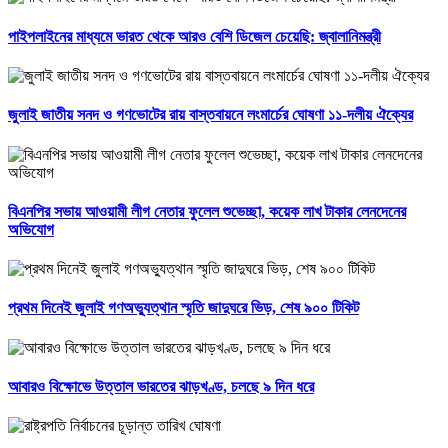
পাইপলাইনের মাধ্যমে ভারত থেকে আরও বেশি ডিজেল চেয়েছি: জ্বালানিমন্ত্রী
জুলাই জাতীয় সনদ ও গণভোটের রায় বাস্তবায়নে লংমার্চের ঘোষণা ১১-দলীয় ঐক্যের
বিএনপির সভায় আওয়ামী লীগ নেতার ফুলেল শুভেচ্ছা, কয়েক লাখ টাকার লেনদেনের
অভিযোগ
প্রথম দিনেই জুলাই গণঅভ্যুত্থান স্মৃতি জাদুঘরে ভিড়, শেষ ৯০০ টিকিট
আবারও বিক্ষোভে উত্তাল ভারতের ঝাড়খণ্ড, চলছে ৯ দিন ধরে