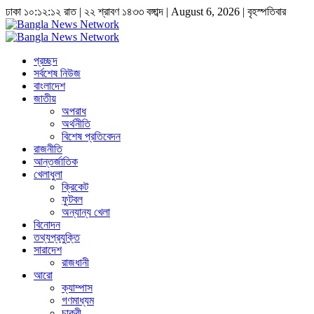
ঢাকা
১০:১২:১৩ রাত
|
২২ শ্রাবণ ১৪৩৩ বঙ্গাব্দ | August 6, 2026
|
বৃহস্পতিবার
প্রচ্ছদ
সর্বশেষ নিউজ
বাংলাদেশ
জাতীয়
অপরাধ
অর্থনীতি
বিশেষ প্রতিবেদন
রাজনীতি
আন্তর্জাতিক
খেলাধুলা
ক্রিকেট
ফুটবল
অন্যান্য খেলা
বিনোদন
তথ্যপ্রযুক্তি
সারাদেশ
রাজধানী
আরো
ক্যাম্পাস
গণমাধ্যম
চাকুরী