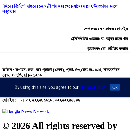
‘জিনের নির্দেশে’ দাফনের ১২ ঘণ্টা পর কবর থেকে মায়ের মরদেহ উত্তোলন করলো
সন্তানেরা
সম্পাদকঃ মো: ফারুক হোসেইন
এক্সিকিউটিভ এডিটরঃ ড. আব্দুর রহিম খান
প্রকাশকঃ মো: মতিউর রহমান
অফিস : রুপায়ন জেড. আর প্লাজা (৯তলা), প্লট- ৪৬,রোড নং- ৯/এ, সাতমসজিদ
রোড, ধানমন্ডি, ঢাকা- ১২০৯।
ইমেইল : info@banglann.com.bd,
By using this site, you agree to our
Privacy Policy
.
Ok
banglanewsnetwork@gmail.com
মোবাইল : +৮৮ ০২ ২২২২৪৬৯১৮, ০২২২২২৪৬৪৪৯
© 2026 All rights reserved by