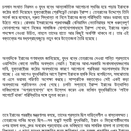
চলমান সংঘাত নিরসন ও যুদ্ধ বন্ধে আন্তর্জাতিক আলোচনা স্থবির হয়ে পড়ায় ইরানকে
কঠোর বার্তা দিয়েছেন যুক্তরাষ্ট্রের প্রেসিডেন্ট ডোনাল্ড ট্রাম্প। তেহরানের উদ্দেশ্যে তিনি
সতর্ক করে বলেছেন, দ্রুত সিদ্ধান্ত না নিলে ইরানের জন্য পরিস্থিতি আরও ভয়াবহ হয়ে
উঠতে পারে। রোববার ইসরায়েলের প্রধানমন্ত্রী বেনিয়ামিন নেতানিয়াহুর সঙ্গে গুরুত্বপূর্ণ
ফোনালাপের আগে নিজের সামাজিক যোগাযোগমাধ্যমে ট্রাম্প লেখেন, ইরানের দ্রুত
পদক্ষেপ নেওয়া উচিত, নাহলে তাদের হাতে আর কিছুই অবশিষ্ট থাকবে না। তার এই
বক্তব্যের পর মধ্যপ্রাচ্যজুড়ে নতুন করে উত্তেজনা তৈরি হয়েছে।
অন্যদিকে ইরানের গণমাধ্যম জানিয়েছে, যুদ্ধ বন্ধে তেহরানের দেওয়া শান্তি প্রস্তাবে
ওয়াশিংটন কোনো নমনীয় অবস্থান নেয়নি। ইরানের আধা-সরকারি সংবাদমাধ্যমগুলোর
দাবি, যুক্তরাষ্ট্রের কঠোর অবস্থানের কারণে আলোচনা প্রক্রিয়া অচলাবস্থার দিকে
যাচ্ছে। এর আগেও যুদ্ধবিরতির আগে ট্রাম্প ইরানকে হুমকি দিয়ে বলেছিলেন, সমঝোতায়
না এলে ভয়াবহ পরিণতি অপেক্ষা করছে। সাম্প্রতিক বক্তব্যেও সেই একই কড়া
অবস্থানের প্রতিফলন দেখা গেছে। চলতি সপ্তাহে ট্রাম্প ইরানের উত্থাপিত
দাবিগুলোকে ‘অগ্রহণযোগ্য’ বলে উল্লেখ করেন এবং বর্তমান যুদ্ধবিরতিকে ‘লাইফ
সাপোর্টে থাকা’ পরিস্থিতির সঙ্গে তুলনা করেন।
তবে ইরানের পররাষ্ট্র মন্ত্রণালয় বলছে, তাদের প্রস্তাব ছিল দায়িত্বশীল ও বাস্তবসম্মত।
তেহরানের দাবির মধ্যে ছিল—সব ফ্রন্টে স্থায়ী যুদ্ধবিরতি, ইরান ও মিত্রগোষ্ঠীগুলোর
ওপর হামলা বন্ধ, বন্দর অবরোধ প্রত্যাহার এবং ভবিষ্যতে আর সামরিক হামলা না চালানোর
নিশ্চয়তা। এ ছাড়া যুদ্ধের ক্ষয়ক্ষতির জন্য ক্ষতিপূরণ এবং হরমুজ প্রণালির ওপর ইরানের