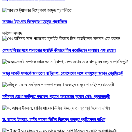
আবারও ট্যাংকার বিস্ফোরণ হরমুজ প্রণালিতে
সর্বশেষ সংবাদ
শেখ হাসিনার সঙ্গে পালানোর ফ্লাইট কীভাবে মিস করেছিলেন সালমান এফ রহমান
অস্ত্র-সংকট সম্পর্কে জানতেন না ট্রাম্প, হেগসেথের সঙ্গে বাগ্‌যুদ্ধে জড়ান প্রেসিডেন্ট
নদীদূষণ রোধে সমন্বিত পদক্ষেপ গ্রহণে অবহেলার সুযোগ নেই: প্রধানমন্ত্রী
ড. জাফর ইকবাল, ঢাবির সাবেক ভিসির বিরুদ্ধে তদন্ত প্রতিবেদন দাখিল