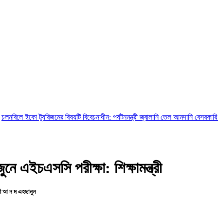
যুরিজমের বিষয়টি বিবেচনাধীন: পর্যটনমন্ত্রী
জ্বালানি তেল আমদানি বেসরকারি খাতে ছাড়ার উ
ে এইচএসসি পরীক্ষা: শিক্ষামন্ত্রী
রী আ ন ম এহছানুল