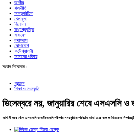
জাতীয়
রাজনীতি
আন্তর্জাতিক
খেলাধুলা
বিনোদন
তথ্যপ্রযুক্তি
সারাদেশ
ক্যাম্পাস
যোগাযোগ
ফটোগ্যালারী
আমাদের পরিবার
সংবাদ শিরোনাম :
চলনবিলে ইকো ট্
প্রচ্ছদ
শিক্ষা ও সংস্কৃতি
ডিসেম্বরে নয়, জানুয়ারির শেষে এসএসসি ও জুন
আগামী বছর থেকে এসএসসি ও এইচএসসি পরীক্ষার সময়সূচিতে পরিবর্তন আনা হচ্ছে বলে জানিয়েছেন শিক্ষামন্ত্
নিউজ ডেস্ক