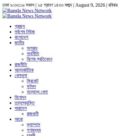
ঢাকা
৯:৩৩:১৭ সকাল
|
২৫ শ্রাবণ ১৪৩৩ বঙ্গাব্দ | August 9, 2026
|
রবিবার
প্রচ্ছদ
সর্বশেষ নিউজ
বাংলাদেশ
জাতীয়
অপরাধ
অর্থনীতি
বিশেষ প্রতিবেদন
রাজনীতি
আন্তর্জাতিক
খেলাধুলা
ক্রিকেট
ফুটবল
অন্যান্য খেলা
বিনোদন
তথ্যপ্রযুক্তি
সারাদেশ
রাজধানী
আরো
ক্যাম্পাস
গণমাধ্যম
চাকুরী