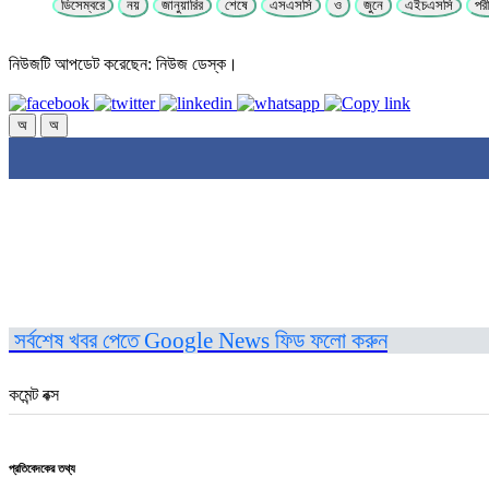
ডিসেম্বরে
নয়
জানুয়ারির
শেষে
এসএসসি
ও
জুনে
এইচএসসি
পরী
নিউজটি আপডেট করেছেন: নিউজ ডেস্ক।
অ
অ
সর্বশেষ খবর পেতে Google News ফিড ফলো করুন
কমেন্ট বক্স
প্রতিবেদকের তথ্য