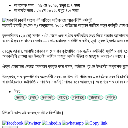
আপলোড সময় : ২৯ মে ২০২৫, দুপুর ৪:৭ সময়
আপডেট সময় : ২৯ মে ২০২৫, দুপুর ৪:৭ সময়
সরকারি চাকরি (সংশোধন) অধ্যাদেশ, ২০২৫ বাতিলের আহ্বান জানিয়ে নতুন কর্মসূচি ঘোষণা করে
বৃহস্পতিবার (২৯ মে) সকাল ১০টা থেকে এক ঘণ্টার কর্মবিরতির মধ্য দিয়ে চলমান আন্দোলনে
ধরেন ঐক্য ফোরামের নেতারা— কো-চেয়ারম্যান বাদীউল কবীর, মুহা. নূরুল ইসলাম এবং
নেতৃবৃন্দ জানান, আগামী রোববার ও সোমবার পূর্বঘোষিত এক ঘণ্টার কর্মবিরতি স্থগিত রাখা
স্মারকলিপি দেওয়া হবে উপদেষ্টা আসিফ মাহমুদ সজীব ভূঁইয়া ও মাহফুজ আলম-এর কাছে। এক
ঐক্য ফোরামের নেতারা আশাবাদ ব্যক্ত করে বলেন, বর্তমানে প্রধান উপদেষ্টা অধ্যাপক 
উল্লেখ্য, গত বৃহস্পতিবার অন্তর্বর্তী সরকারের উপদেষ্টা পরিষদের এক বৈঠকে সরকার
ধারাবাহিকভাবে কর্মবিরতি ও প্রতিবাদ কর্মসূচি পালন করে আসছেন। অবশেষে গত রোববার সন্
বিষয়:
সরকারি
চাকরি
সংশোধনী
বাতিলে
সচিবালয়ে
স্মারকলিপি
কর্মসূচি
নিউজটি আপডেট করেছেন: স্টাফ রির্পোটার।