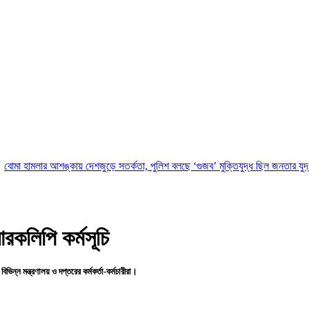
আশঙ্কায় দেশজুড়ে সতর্কতা, পুলিশ বলছে ‘গুজব’
মুক্তিযুদ্ধ ছিল জনতার যুদ্ধ, কোনো রাজন
রকলিপি কর্মসূচি
ন্ন মন্ত্রণালয় ও দপ্তরের কর্মকর্তা-কর্মচারীরা।