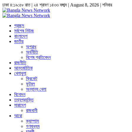
ঢাকা
৪:১৯:৫৯ রাত
|
২৪ শ্রাবণ ১৪৩৩ বঙ্গাব্দ | August 8, 2026
|
শনিবার
প্রচ্ছদ
সর্বশেষ নিউজ
বাংলাদেশ
জাতীয়
অপরাধ
অর্থনীতি
বিশেষ প্রতিবেদন
রাজনীতি
আন্তর্জাতিক
খেলাধুলা
ক্রিকেট
ফুটবল
অন্যান্য খেলা
বিনোদন
তথ্যপ্রযুক্তি
সারাদেশ
রাজধানী
আরো
ক্যাম্পাস
গণমাধ্যম
চাকুরী