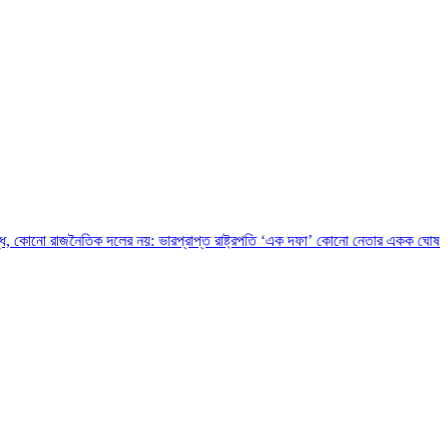
ৈতিক দলের নয়: ভারপ্রাপ্ত রাষ্ট্রপতি
‘এক দফা’ কোনো নেতার একক ঘোষণা নয়, এটি জনতার 