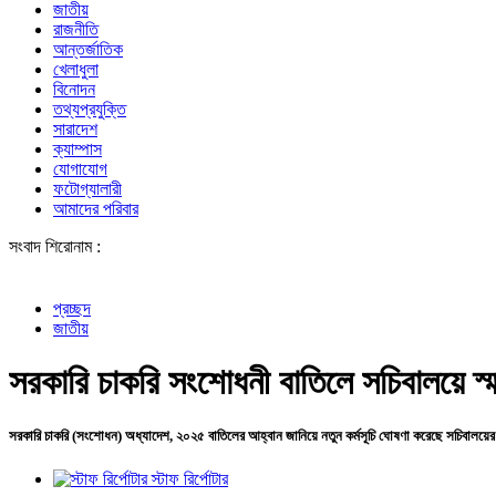
জাতীয়
রাজনীতি
আন্তর্জাতিক
খেলাধুলা
বিনোদন
তথ্যপ্রযুক্তি
সারাদেশ
ক্যাম্পাস
যোগাযোগ
ফটোগ্যালারী
আমাদের পরিবার
সংবাদ শিরোনাম :
বোমা হামলার 
প্রচ্ছদ
জাতীয়
সরকারি চাকরি সংশোধনী বাতিলে সচিবালয়ে স্মা
সরকারি চাকরি (সংশোধন) অধ্যাদেশ, ২০২৫ বাতিলের আহ্বান জানিয়ে নতুন কর্মসূচি ঘোষণা করেছে সচিবালয়ের বিভি
স্টাফ রির্পোটার