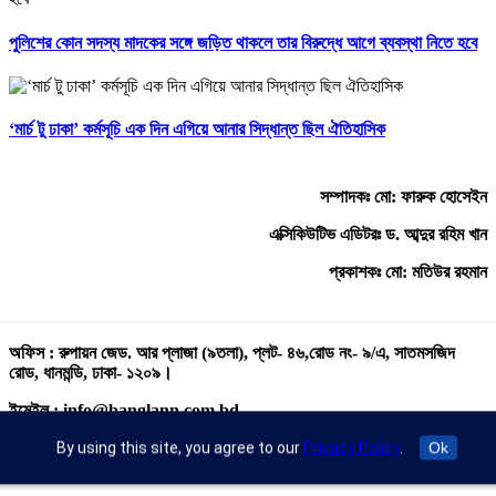
পুলিশের কোন সদস্য মাদকের সঙ্গে জড়িত থাকলে তার বিরুদ্ধে আগে ব্যবস্থা নিতে হবে
‘মার্চ টু ঢাকা’ কর্মসূচি এক দিন এগিয়ে আনার সিদ্ধান্ত ছিল ঐতিহাসিক
সম্পাদকঃ মো: ফারুক হোসেইন
এক্সিকিউটিভ এডিটরঃ ড. আব্দুর রহিম খান
প্রকাশকঃ মো: মতিউর রহমান
অফিস : রুপায়ন জেড. আর প্লাজা (৯তলা), প্লট- ৪৬,রোড নং- ৯/এ, সাতমসজিদ
রোড, ধানমন্ডি, ঢাকা- ১২০৯।
ইমেইল : info@banglann.com.bd,
banglanewsnetwork@gmail.com
By using this site, you agree to our
Privacy Policy
.
Ok
মোবাইল : +৮৮ ০২ ২২২২৪৬৯১৮, ০২২২২২৪৬৪৪৯