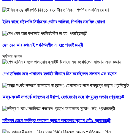
ইসির কাছে রাষ্ট্রপতি নির্বাচনের ভোটার তালিকা, শিগগির তফসিল ঘোষণা
দেশ যেন আর কখনোই পরনির্ভরশীল না হয়: পররাষ্ট্রমন্ত্রী
সর্বশেষ সংবাদ
শেখ হাসিনার সঙ্গে পালানোর ফ্লাইট কীভাবে মিস করেছিলেন সালমান এফ রহমান
অস্ত্র-সংকট সম্পর্কে জানতেন না ট্রাম্প, হেগসেথের সঙ্গে বাগ্‌যুদ্ধে জড়ান প্রেসিডেন্ট
নদীদূষণ রোধে সমন্বিত পদক্ষেপ গ্রহণে অবহেলার সুযোগ নেই: প্রধানমন্ত্রী