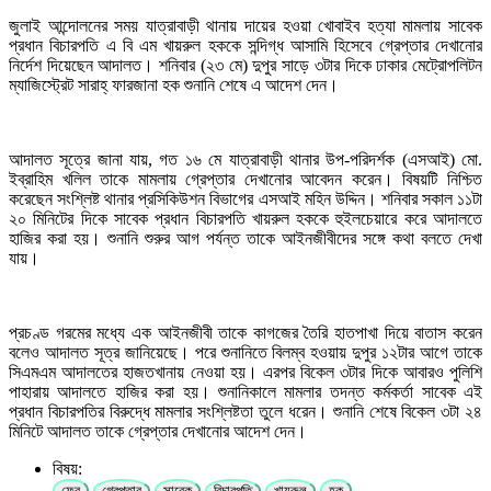
জুলাই আন্দোলনের সময় যাত্রাবাড়ী থানায় দায়ের হওয়া খোবাইব হত্যা মামলায় সাবেক
প্রধান বিচারপতি এ বি এম খায়রুল হককে সন্দিগ্ধ আসামি হিসেবে গ্রেপ্তার দেখানোর
নির্দেশ দিয়েছেন আদালত। শনিবার (২৩ মে) দুপুর সাড়ে ৩টার দিকে ঢাকার মেট্রোপলিটন
ম্যাজিস্ট্রেট সারাহ্ ফারজানা হক শুনানি শেষে এ আদেশ দেন।
আদালত সূত্রে জানা যায়, গত ১৬ মে যাত্রাবাড়ী থানার উপ-পরিদর্শক (এসআই) মো.
ইব্রাহিম খলিল তাকে মামলায় গ্রেপ্তার দেখানোর আবেদন করেন। বিষয়টি নিশ্চিত
করেছেন সংশ্লিষ্ট থানার প্রসিকিউশন বিভাগের এসআই মহিন উদ্দিন। শনিবার সকাল ১১টা
২০ মিনিটের দিকে সাবেক প্রধান বিচারপতি খায়রুল হককে হুইলচেয়ারে করে আদালতে
হাজির করা হয়। শুনানি শুরুর আগ পর্যন্ত তাকে আইনজীবীদের সঙ্গে কথা বলতে দেখা
যায়।
প্রচণ্ড গরমের মধ্যে এক আইনজীবী তাকে কাগজের তৈরি হাতপাখা দিয়ে বাতাস করেন
বলেও আদালত সূত্র জানিয়েছে। পরে শুনানিতে বিলম্ব হওয়ায় দুপুর ১২টার আগে তাকে
সিএমএম আদালতের হাজতখানায় নেওয়া হয়। এরপর বিকেল ৩টার দিকে আবারও পুলিশি
পাহারায় আদালতে হাজির করা হয়। শুনানিকালে মামলার তদন্ত কর্মকর্তা সাবেক এই
প্রধান বিচারপতির বিরুদ্ধে মামলার সংশ্লিষ্টতা তুলে ধরেন। শুনানি শেষে বিকেল ৩টা ২৪
মিনিটে আদালত তাকে গ্রেপ্তার দেখানোর আদেশ দেন।
বিষয়:
ফের
গ্রেপ্তার
সাবেক
বিচারপতি
খায়রুল
হক