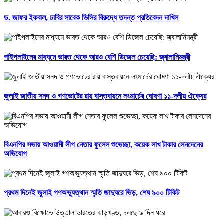
ড. জাফর ইকবাল, ঢাবির সাবেক ভিসির বিরুদ্ধে তদন্ত প্রতিবেদন দাখিল
পাইপলাইনের মাধ্যমে ভারত থেকে আরও বেশি ডিজেল চেয়েছি: জ্বালানিমন্ত্রী
জুলাই জাতীয় সনদ ও গণভোটের রায় বাস্তবায়নে লংমার্চের ঘোষণা ১১-দলীয় ঐক্যের
বিএনপির সভায় আওয়ামী লীগ নেতার ফুলেল শুভেচ্ছা, কয়েক লাখ টাকার লেনদেনের
অভিযোগ
প্রথম দিনেই জুলাই গণঅভ্যুত্থান স্মৃতি জাদুঘরে ভিড়, শেষ ৯০০ টিকিট