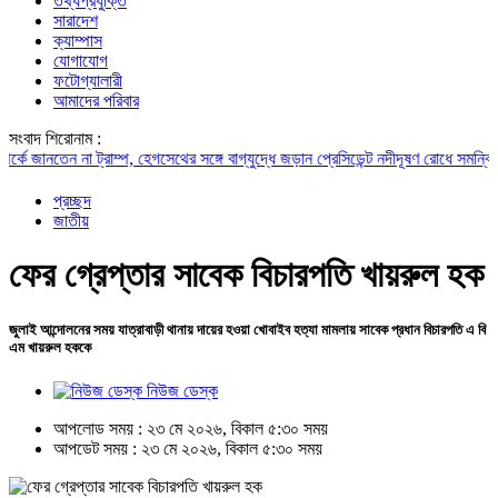
তথ্যপ্রযুক্তি
সারাদেশ
ক্যাম্পাস
যোগাযোগ
ফটোগ্যালারী
আমাদের পরিবার
সংবাদ শিরোনাম :
জানতেন না ট্রাম্প, হেগসেথের সঙ্গে বাগ্‌যুদ্ধে জড়ান প্রেসিডেন্ট
নদীদূষণ রোধে সমন্বিত পদক্ষ
প্রচ্ছদ
জাতীয়
ফের গ্রেপ্তার সাবেক বিচারপতি খায়রুল হক
জুলাই আন্দোলনের সময় যাত্রাবাড়ী থানায় দায়ের হওয়া খোবাইব হত্যা মামলায় সাবেক প্রধান বিচারপতি এ বি
এম খায়রুল হককে
নিউজ ডেস্ক
আপলোড সময় : ২৩ মে ২০২৬, বিকাল ৫:৩০ সময়
আপডেট সময় : ২৩ মে ২০২৬, বিকাল ৫:৩০ সময়