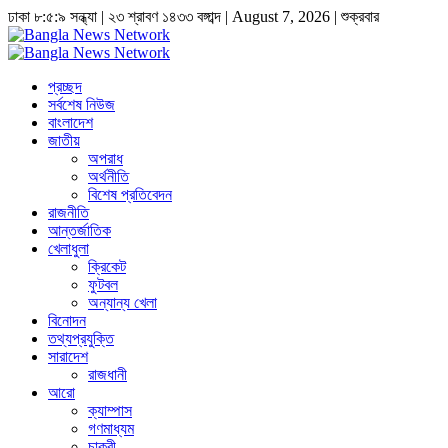
ঢাকা
৮:৫:১০ সন্ধ্যা
|
২৩ শ্রাবণ ১৪৩৩ বঙ্গাব্দ | August 7, 2026
|
শুক্রবার
প্রচ্ছদ
সর্বশেষ নিউজ
বাংলাদেশ
জাতীয়
অপরাধ
অর্থনীতি
বিশেষ প্রতিবেদন
রাজনীতি
আন্তর্জাতিক
খেলাধুলা
ক্রিকেট
ফুটবল
অন্যান্য খেলা
বিনোদন
তথ্যপ্রযুক্তি
সারাদেশ
রাজধানী
আরো
ক্যাম্পাস
গণমাধ্যম
চাকুরী