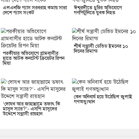
এলএনজি গ্যাস সরবরাহ কমায় সারা
ঈশ্বরদীতে চুরির অভিযোগে
দেশে গ্যাস সংকট
গণপিটুনিতে যুবক নিহত
শীর্ষ সন্ত্রাসী ডেভিড ইমনের ১০
দিনের রিমান্ড
পরকীয়ার অভিযোগে গ্রামবাসীর
হাতে আটক কনটেন্ট ক্রিয়েটর রিপন
মিয়া
কেন অনিবার্য হয়ে উঠেছিল জুলাই
গণঅভ্যুত্থান
‘দোযখ আর জাহান্নামে তফাৎ কি
মাসুদ স্যার?’- এসপি মাসুদের
উদ্দেশে সন্ত্রাসী রায়হান