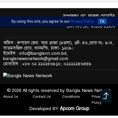
সম্পাদকঃ মো: ফারুক হোসেইন
এক্সিকিউটিভ এডিটরঃ ড. আব্দুর রহিম খান
By using this site, you agree to our
Privacy Policy
.
Ok
প্রকাশকঃ মো: মতিউর রহমান
অফিস : রুপায়ন জেড. আর প্লাজা (৯তলা), প্লট- ৪৬,রোড নং- ৯/এ,
সাতমসজিদ রোড, ধানমন্ডি, ঢাকা- ১২০৯।
ইমেইল : info@banglann.com.bd,
banglanewsnetwork@gmail.com
মোবাইল : +৮৮ ০২ ২২২২৪৬৯১৮, ০২২২২২৪৬৪৪৯
© 2026 All rights reserved by Bangla News Network
About Us
Contact Us
Conditions
Privacy &
Policy
Apcom Group
Developed BY