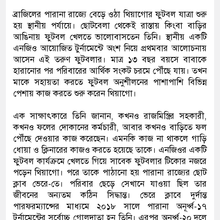
ব্রাজিলের পারানা রাজ্যে বেড়ে ওঠা থিয়াগোর ফুটবল যাত্রা শুরু
হয় স্থানীয় পর্যায়ে। ছোটবেলা থেকেই রাস্তায় কিংবা বাড়ির
আঙিনায় ফুটবল খেলতে ভালোবাসতেন তিনি। স্থানীয় একটি
এনজিও আয়োজিত টুর্নামেন্টে অংশ নিয়ে প্রথমবার আলোচনায়
আসেন এই তরুণ ফুটবলার। মাত্র ১৩ বছর বয়সে বাবাকে
হারানোর পর পরিবারের আর্থিক সংকট চরমে পৌঁছে যায়। তখন
মাকে সহায়তা করতে ফুটবল অনুশীলনের পাশাপাশি বিভিন্ন
পেশায় কাজ করতে শুরু করেন থিয়াগো।
এক সাক্ষাৎকারে তিনি জানান, কখনও রাজমিস্ত্রির সহকারী,
কখনও ফলের দোকানের কর্মচারী, আবার কখনও বাড়িতে ফল
পৌঁছে দেওয়ার কাজ করেছেন। এমনকি কাজ না থাকলে গাড়ি
ধোয়া ও ক্লিনারের কাজও করতে হয়েছে তাকে। এনজিওর একটি
ফুটবল কার্যক্রমে খেলতে গিয়ে সাবেক ফুটবলার টিকোর নজরে
পড়েন থিয়াগো। পরে তাকে পাঠানো হয় পারানা রাজ্যের ছোট
ক্লাব ভেরে-তে। পরিবার ছেড়ে সেখানে যাওয়া ছিল তার
জীবনের অন্যতম কঠিন সিদ্ধান্ত। ভেরে ক্লাবে দুর্দান্ত
পারফরম্যান্সের মাধ্যমে ২০১৮ সালে পারানা অনূর্ধ্ব-১৭
টুর্নামেন্টের সর্বোচ্চ গোলদাতা হন তিনি। এরপর অনূর্ধ্ব-২০ দলে