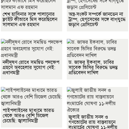
শেখ হাসিনার সঙ্গে পালানোর
অস্ত্র-সংকট সম্পর্কে জানতেন না
ফ্লাইট কীভাবে মিস করেছিলেন
ট্রাম্প, হেগসেথের সঙ্গে বাগ্‌যুদ্ধে
সালমান এফ রহমান
জড়ান প্রেসিডেন্ট
নদীদূষণ রোধে সমন্বিত পদক্ষেপ
ড. জাফর ইকবাল, ঢাবির
গ্রহণে অবহেলার সুযোগ নেই:
সাবেক ভিসির বিরুদ্ধে তদন্ত
প্রধানমন্ত্রী
প্রতিবেদন দাখিল
পাইপলাইনের মাধ্যমে ভারত
থেকে আরও বেশি ডিজেল
জুলাই জাতীয় সনদ ও
চেয়েছি: জ্বালানিমন্ত্রী
গণভোটের রায় বাস্তবায়নে
লংমার্চের ঘোষণা ১১-দলীয়