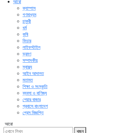
আরো
ক্যাম্পাস
গণমাধ্যম
চাকুরী
ধর্ম
কৃষি
ফিচার
লাইফস্টাইল
ভ্রমণ
সম্পাদকীয়
স্বাস্থ্য
আইন আদালত
মতামত
শিক্ষা ও সংস্কৃতি
ব্যবসা ও বাণিজ্য
শেয়ার বাজার
প্রবাসে বাংলাদেশ
প্রেস বিজ্ঞপ্তি
আরো
খুজুন