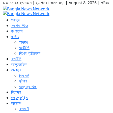
ঢাকা
১০:২৫:২৪ সকাল
|
২৪ শ্রাবণ ১৪৩৩ বঙ্গাব্দ | August 8, 2026
|
শনিবার
প্রচ্ছদ
সর্বশেষ নিউজ
বাংলাদেশ
জাতীয়
অপরাধ
অর্থনীতি
বিশেষ প্রতিবেদন
রাজনীতি
আন্তর্জাতিক
খেলাধুলা
ক্রিকেট
ফুটবল
অন্যান্য খেলা
বিনোদন
তথ্যপ্রযুক্তি
সারাদেশ
রাজধানী