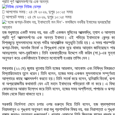
প্রতি পূর্ণ আত্মসমর্পণের এক অনন্য
নিউজ ডেস্ক
আপলোড সময় : ২৪ মে ২০২৬, দুপুর ১০:২৫ সময়
আপডেট সময় : ২৪ মে ২০২৬, দুপুর ১০:২৫ সময়
হজ শুধুমাত্র একটি সফর নয়, বরং এটি একজন মুমিনের আত্মশুদ্ধি, ত্যাগ ও আল্লা
প্রতি পূর্ণ আত্মসমর্পণের এক অনন্য ইবাদত। এই পবিত্র ইবাদতকে কেন্দ্র ক
বিশ্বজুড়ে মুসলমানদের মধ্যে গভীর আধ্যাত্মিক অনুভূতি তৈরি হয়। এ সময় পারস্পর
ঝগড়া-বিবাদ, অনর্থক বিতর্ক ও বিশৃঙ্খলা থেকে দূরে থাকার আহ্বান জানিয়েছেন শা
আবদুল্লাহ আল-বুয়াইজান। তিনি হজযাত্রীদের উদ্দেশে নবী করিম (সা.)-এর সুন্ন
অনুসরণ করে একনিষ্ঠভাবে ইবাদতে মনোযোগী হওয়ার তাগিদ দেন।
শুক্রবার (২২ মে) জুমার খুতবায় তিনি হজের আরকান, আহকাম এবং নিষিদ্ধ বিষয়গু
বিস্তারিতভাবে তুলে ধরেন। তিনি বলেন, হজের সময় একজন মুসলমানকে সম্পূর্ণভা
আল্লাহর কাছে আত্মসমর্পণ করতে হয়। তিনি সতর্ক করে বলেন, দুনিয়াবি বিতর্ক, ঝগ
বা অপ্রয়োজনীয় কথাবার্তা যেন এই মহান ইবাদতের পবিত্রতা নষ্ট না করে। এ বিষ
কোরআনের আয়াত উল্লেখ করে তিনি বলেন, হজের সময় অশ্লীলতা, পাপাচার ও ঝগড়
বিবাদ থেকে বিরত থাকতে হবে।
সরকারি নির্দেশনা মেনে চলার ওপর গুরুত্ব দিয়ে তিনি বলেন, হজ ব্যবস্থাপন
নিয়মকানুন ও শৃঙ্খলা অনুসরণ করা শুধু প্রশাসনিক বিষয় নয়, বরং নিরাপত্তা ও শৃঙ্খ
রক্ষার জন্যও অত্যন্ত গুরুত্বপূর্ণ। খুতবার শেষাংশে তিনি জিলহজ মাসের প্রথম 