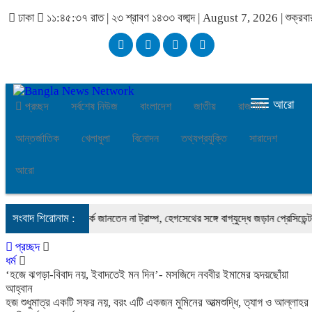
ঢাকা
১১:৪৫:৩৭ রাত
|
২৩ শ্রাবণ ১৪৩৩ বঙ্গাব্দ | August 7, 2026
|
শুক্রবা
আরো
প্রচ্ছদ
সর্বশেষ নিউজ
বাংলাদেশ
জাতীয়
রাজনীতি
আন্তর্জাতিক
খেলাধুলা
বিনোদন
তথ্যপ্রযুক্তি
সারাদেশ
আরো
সংবাদ শিরোনাম :
অস্ত্র-সংকট সম্পর্কে জানতেন না ট্রাম্প, হেগসেথের সঙ্গে বাগ্‌যুদ্ধে জড়ান প্রেসিডেন্ট
ন
প্রচ্ছদ
ধর্ম
‘হজে ঝগড়া-বিবাদ নয়, ইবাদতেই মন দিন’- মসজিদে নববীর ইমামের হৃদয়ছোঁয়া
আহ্বান
হজ শুধুমাত্র একটি সফর নয়, বরং এটি একজন মুমিনের আত্মশুদ্ধি, ত্যাগ ও আল্লাহর