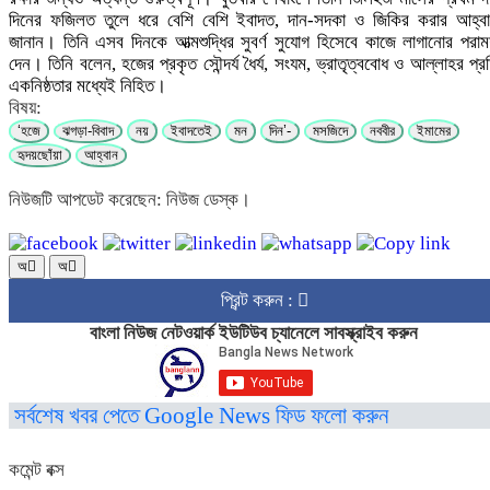
দিনের ফজিলত তুলে ধরে বেশি বেশি ইবাদত, দান-সদকা ও জিকির করার আহ্ব
জানান। তিনি এসব দিনকে আত্মশুদ্ধির সুবর্ণ সুযোগ হিসেবে কাজে লাগানোর পরামর
দেন। তিনি বলেন, হজের প্রকৃত সৌন্দর্য ধৈর্য, সংযম, ভ্রাতৃত্ববোধ ও আল্লাহর প্র
একনিষ্ঠতার মধ্যেই নিহিত।
বিষয়:
‘হজে
ঝগড়া-বিবাদ
নয়
ইবাদতেই
মন
দিন’-
মসজিদে
নববীর
ইমামের
হৃদয়ছোঁয়া
আহ্বান
নিউজটি আপডেট করেছেন: নিউজ ডেস্ক।
অ
অ
প্রিন্ট করুন :
বাংলা নিউজ নেটওয়ার্ক ইউটিউব চ্যানেলে সাবস্ক্রাইব করুন
সর্বশেষ খবর পেতে Google News ফিড ফলো করুন
কমেন্ট বক্স