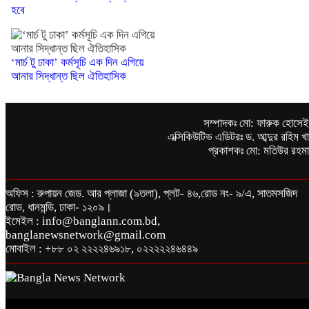
হবে
‘মার্চ টু ঢাকা’ কর্মসূচি এক দিন এগিয়ে
আনার সিদ্ধান্ত ছিল ঐতিহাসিক
সম্পাদকঃ মো: ফারুক হোসে
এক্সিকিউটিভ এডিটরঃ ড. আব্দুর রহিম খ
প্রকাশকঃ মো: মতিউর রহম
অফিস : রুপায়ন জেড. আর প্লাজা (৯তলা), প্লট- ৪৬,রোড নং- ৯/এ, সাতমসজিদ
রোড, ধানমন্ডি, ঢাকা- ১২০৯।
ইমেইল : info@banglann.com.bd,
banglanewsnetwork@gmail.com
মোবাইল : +৮৮ ০২ ২২২২৪৬৯১৮, ০২২২২২৪৬৪৪৯