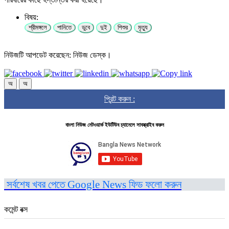
বিষয়:
শ্রীমঙ্গলে
পানিতে
ডুবে
দুই
শিশুর
মৃত্যু
নিউজটি আপডেট করেছেন: নিউজ ডেস্ক।
অ
অ
প্রিন্ট করুন :
বাংলা নিউজ নেটওয়ার্ক ইউটিউব চ্যানেলে সাবস্ক্রাইব করুন
সর্বশেষ খবর পেতে Google News ফিড ফলো করুন
কমেন্ট বক্স