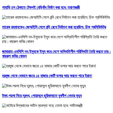
পাহাড়ি ঢল ঠেকাতে টেকসই বেড়িবাঁধ নির্মাণ করা হবে: ত্রাণমন্ত্রী
তারেক রহমানকেও জেআইসি সেলে বন্দি রেখে নির্যাতন করা হয়েছিল: চিফ প্রসিকিউটর
জামায়াত-এনসিপি নন-ইস্যুকে ইস্যু করে দেশে অস্থিতিশীল পরিস্থিতি তৈরি করতে চায় :
খায়রুল কবির খোকন
হরমুজ থেকে যেভাবে বছরে ১৪ হাজার কোটি ডলার আয় করতে পারে ইরান!
টাকা-পয়সা নিয়ে দ্বন্দ্ব, গোয়ালন্দে ছুরিকাঘাতে যুবলীগ নেতার মৃত্যু