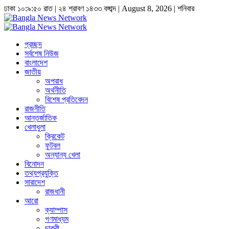
ঢাকা
১০:৯:৫০ রাত
|
২৪ শ্রাবণ ১৪৩৩ বঙ্গাব্দ | August 8, 2026
|
শনিবার
প্রচ্ছদ
সর্বশেষ নিউজ
বাংলাদেশ
জাতীয়
অপরাধ
অর্থনীতি
বিশেষ প্রতিবেদন
রাজনীতি
আন্তর্জাতিক
খেলাধুলা
ক্রিকেট
ফুটবল
অন্যান্য খেলা
বিনোদন
তথ্যপ্রযুক্তি
সারাদেশ
রাজধানী
আরো
ক্যাম্পাস
গণমাধ্যম
চাকুরী