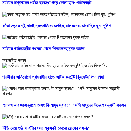
নাটোরে বিশ্বমানের পর্যটন ব্যবস্থা গড়ে তোলা হবে: পর্যটনমন্ত্রী
ফাঁকা সড়কে দুই বাসই দ্রুতগতিতে চলছিল, চালকদের চোখে ছিল ঘুম: পুলিশ
নাটোরে পর্যটনমন্ত্রীর পথসভা থেকে পিস্তলসহ যুবক আটক
আলোচিত সংবাদ
পরকীয়ার অভিযোগে গ্রামবাসীর হাতে আটক কনটেন্ট ক্রিয়েটর রিপন মিয়া
‘দোযখ আর জাহান্নামে তফাৎ কি মাসুদ স্যার?’- এসপি মাসুদের উদ্দেশে সন্ত্রাসী রায়হান
সিঁড়ি বেয়ে ওঠা বা হাঁটার সময় শ্বাসকষ্ট কোনো রোগের লক্ষণ?