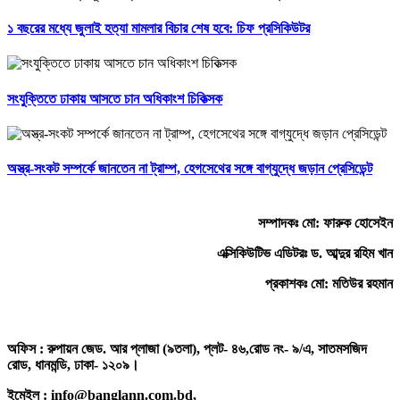
১ বছরের মধ্যে জুলাই হত্যা মামলার বিচার শেষ হবে: চিফ প্রসিকিউটর
সংযুক্তিতে ঢাকায় আসতে চান অধিকাংশ চিকিত্সক
অস্ত্র-সংকট সম্পর্কে জানতেন না ট্রাম্প, হেগসেথের সঙ্গে বাগ্‌যুদ্ধে জড়ান প্রেসিডেন্ট
সম্পাদকঃ মো: ফারুক হোসেইন
এক্সিকিউটিভ এডিটরঃ ড. আব্দুর রহিম খান
প্রকাশকঃ মো: মতিউর রহমান
অফিস : রুপায়ন জেড. আর প্লাজা (৯তলা), প্লট- ৪৬,রোড নং- ৯/এ, সাতমসজিদ
রোড, ধানমন্ডি, ঢাকা- ১২০৯।
ইমেইল : info@banglann.com.bd,