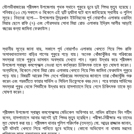
মৌলভীবাজারের শ্রীমঙ্গল উপজেলায় পৃথক স্থানে পুকুরে ডুবে দুই শিশুর মৃত্যু হয়েছে।
শনিবার (২৩ মে) সকালে ও বিকেলে এই দুটি দুর্ঘটনা ঘটে বলে জানিয়েছে স্থানীয় ও পুলিশ
সূত্র। নিহতরা হলো— উপজেলার সিন্দুরখান ইউনিয়নের পূর্ব নোয়াগাঁও এলাকার ওয়াহিদ
মিয়ার ছেলে রাফি (৭) এবং পৌরসভার সোনা মিয়া রোড এলাকার ইদ্রিস আলীর আড়াই
বছরের কন্যা জামিনা ফেরদাউস।
স্থানীয় সূত্রে জানা যায়, সকালে পূর্ব নোয়াগাঁও এলাকায় খেলতে গিয়ে শিশু রাফি
অসাবধানতাবশত বাড়ির পাশের পুকুরে পড়ে যায়। অনেক খোঁজাখুঁজির পর পরিবারের
সদস্যরা তাকে পুকুরে ভাসমান অবস্থায় দেখতে পান। দ্রুত উদ্ধার করে শ্রীমঙ্গল
উপজেলা স্বাস্থ্য কমপ্লেক্সে নেওয়া হলে কর্তব্যরত চিকিৎসক তাকে মৃত ঘোষণা করেন।
অন্যদিকে, বিকেলে সোনা মিয়া রোড এলাকায় খেলতে গিয়ে শিশু জামিনা ফেরদাউস পুকুরে
পড়ে যায়। বিষয়টি আরেক শিশু দেখে পরিবারের সদস্যদের জানালে তারা খোঁজাখুঁজি শুরু
করেন এবং পরবর্তীতে ফায়ার সার্ভিস ও সিভিল ডিফেন্সকে খবর দেন। পরে ফায়ার সার্ভিসের
সদস্যরা পুকুর থেকে শিশুটিকে উদ্ধার করে হাসপাতালে নিয়ে গেলে চিকিৎসক তাকে মৃত
ঘোষণা করেন।
শ্রীমঙ্গল উপজেলা স্বাস্থ্য কমপ্লেক্সের মেডিকেল অফিসার ডা. নাভিদ রাইয়ান বিন শহীদ
বলেন, হাসপাতালে আনার আগেই দুই শিশুর মৃত্যু হয়েছিল। পরীক্ষা-নিরীক্ষার পর তাদের
মৃত ঘোষণা করা হয়। শ্রীমঙ্গল থানার পুলিশ পরিদর্শক (তদন্ত) মো. আব্দুর রাজ্জাক জানান,
দুটি ঘটনাই খেলতে গিয়ে পানিতে ডুবে ঘটেছে। কোনো অভিযোগ না থাকায় মরদেহ
পরিবারের কাছে হস্তান্তর করা হয়েছে।