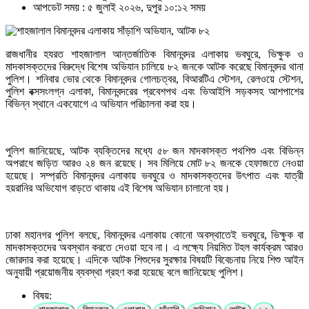
আপডেট সময় : ৫ জুলাই ২০২৬, দুপুর ১০:১২ সময়
রাজধানীর হযরত শাহজালাল আন্তর্জাতিক বিমানবন্দর এলাকায় ভবঘুরে, ভিক্ষুক ও
মাদকাসক্তদের বিরুদ্ধে বিশেষ অভিযান চালিয়ে ৮২ জনকে আটক করেছে বিমানবন্দর থানা
পুলিশ। শনিবার ভোর থেকে বিমানবন্দর গোলচত্বর, বিআরটিএ স্টেশন, রেলওয়ে স্টেশন,
পুলিশ বক্সসংলগ্ন এলাকা, বিমানবন্দরের প্রবেশপথ এবং ভিআইপি সড়কসহ আশপাশের
বিভিন্ন স্থানে একযোগে এ অভিযান পরিচালনা করা হয়।
পুলিশ জানিয়েছে, আটক ব্যক্তিদের মধ্যে ৫৮ জন মাদকাসক্ত পথশিশু এবং বিভিন্ন
অপরাধে জড়িত আরও ২৪ জন রয়েছে। সব মিলিয়ে মোট ৮২ জনকে হেফাজতে নেওয়া
হয়েছে। সম্প্রতি বিমানবন্দর এলাকায় ভবঘুরে ও মাদকাসক্তদের উৎপাত এবং যাত্রী
হয়রানির অভিযোগ বাড়তে থাকায় এই বিশেষ অভিযান চালানো হয়।
ঢাকা মহানগর পুলিশ বলছে, বিমানবন্দর এলাকায় কোনো অবস্থাতেই ভবঘুরে, ভিক্ষুক বা
মাদকাসক্তদের অবস্থান করতে দেওয়া হবে না। এ লক্ষ্যে নিয়মিত টহল কার্যক্রম আরও
জোরদার করা হয়েছে। এদিকে আটক শিশুদের সুরক্ষার বিষয়টি বিবেচনায় নিয়ে শিশু আইন
অনুযায়ী প্রয়োজনীয় ব্যবস্থা গ্রহণ করা হয়েছে বলে জানিয়েছে পুলিশ।
বিষয়: