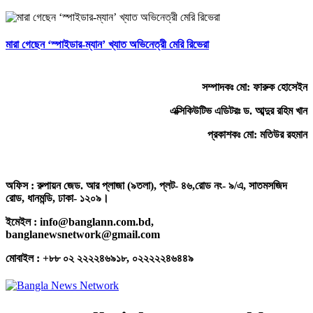
মারা গেছেন ‘স্পাইডার-ম্যান’ খ্যাত অভিনেত্রী মেরি রিভেরা
সম্পাদকঃ মো: ফারুক হোসেইন
এক্সিকিউটিভ এডিটরঃ ড. আব্দুর রহিম খান
প্রকাশকঃ মো: মতিউর রহমান
অফিস : রুপায়ন জেড. আর প্লাজা (৯তলা), প্লট- ৪৬,রোড নং- ৯/এ, সাতমসজিদ
রোড, ধানমন্ডি, ঢাকা- ১২০৯।
ইমেইল : info@banglann.com.bd,
banglanewsnetwork@gmail.com
মোবাইল : +৮৮ ০২ ২২২২৪৬৯১৮, ০২২২২২৪৬৪৪৯