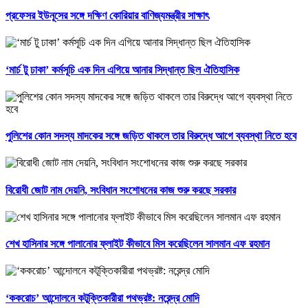
প্রফেসর ইউনূসের সঙ্গে দক্ষিণ কোরিয়ার বাণিজ্যমন্ত্রীর সাক্ষাৎ
‘মার্চ টু ঢাকা’ কর্মসূচি এক দিন এগিয়ে আনার সিদ্ধান্ত ছিল ঐতিহাসিক
পুলিশের কোন সদস্য মাদকের সঙ্গে জড়িত থাকলে তার বিরুদ্ধে আগে ব্যবস্থা নিতে হবে
বিরোধী জোট নাম দেয়নি, সংবিধান সংশোধনের কাজ শুরু করছে সরকার
শেখ হাসিনার সঙ্গে পালানোর ফ্লাইট কীভাবে মিস করেছিলেন সালমান এফ রহমান
‘ককরোচ’ আন্দোলনে কটূক্তিকারীরা পথভ্রষ্ট: নরেন্দ্র মোদি