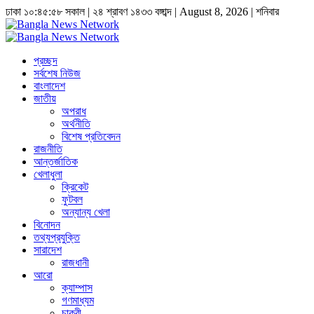
ঢাকা
১০:৪৫:৫৮ সকাল
|
২৪ শ্রাবণ ১৪৩৩ বঙ্গাব্দ | August 8, 2026
|
শনিবার
প্রচ্ছদ
সর্বশেষ নিউজ
বাংলাদেশ
জাতীয়
অপরাধ
অর্থনীতি
বিশেষ প্রতিবেদন
রাজনীতি
আন্তর্জাতিক
খেলাধুলা
ক্রিকেট
ফুটবল
অন্যান্য খেলা
বিনোদন
তথ্যপ্রযুক্তি
সারাদেশ
রাজধানী
আরো
ক্যাম্পাস
গণমাধ্যম
চাকুরী