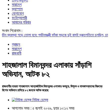
তথ্যপ্রযুক্তি
সারাদেশ
ক্যাম্পাস
যোগাযোগ
ফটোগ্যালারী
আমাদের পরিবার
সংবাদ শিরোনাম :
্যবস্থা গড়ে তোলা হবে: পর্যটনমন্ত্রী
ফাঁকা সড়কে দুই বাসই দ্রুতগতিতে চলছিল, চালকদের চো
প্রচ্ছদ
সারাদেশ
রাজধানী
শাহজালাল বিমানবন্দর এলাকায় সাঁড়াশি
অভিযান, আটক ৮২
রাজধানীর হযরত শাহজালাল আন্তর্জাতিক বিমানবন্দর এলাকায় ভবঘুরে, ভিক্ষুক ও মাদকাসক্তদের বিরুদ্ধে
বিশেষ অভিযান চালিয়ে ৮২ জনকে আটক করেছে
নিউজ ডেস্ক
আপলোড সময় : ৫ জুলাই ২০২৬, দুপুর ১০:১২ সময়