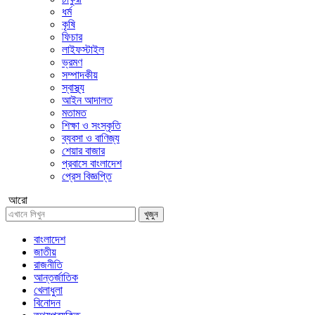
ধর্ম
কৃষি
ফিচার
লাইফস্টাইল
ভ্রমণ
সম্পাদকীয়
স্বাস্থ্য
আইন আদালত
মতামত
শিক্ষা ও সংস্কৃতি
ব্যবসা ও বাণিজ্য
শেয়ার বাজার
প্রবাসে বাংলাদেশ
প্রেস বিজ্ঞপ্তি
আরো
খুজুন
বাংলাদেশ
জাতীয়
রাজনীতি
আন্তর্জাতিক
খেলাধুলা
বিনোদন