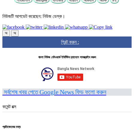
শাহজালাল
বিমানবন্দর
এলাকায়
সাঁড়াশি
অভিযান
আটক
৮২
নিউজটি আপডেট করেছেন: নিউজ ডেস্ক।
অ
অ
প্রিন্ট করুন :
বাংলা নিউজ নেটওয়ার্ক ইউটিউব চ্যানেলে সাবস্ক্রাইব করুন
সর্বশেষ খবর পেতে Google News ফিড ফলো করুন
কমেন্ট বক্স
প্রতিবেদকের তথ্য