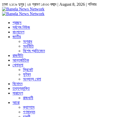
ঢাকা
২:৫:৭ দুপুর
|
২৪ শ্রাবণ ১৪৩৩ বঙ্গাব্দ | August 8, 2026
|
শনিবার
প্রচ্ছদ
সর্বশেষ নিউজ
বাংলাদেশ
জাতীয়
অপরাধ
অর্থনীতি
বিশেষ প্রতিবেদন
রাজনীতি
আন্তর্জাতিক
খেলাধুলা
ক্রিকেট
ফুটবল
অন্যান্য খেলা
বিনোদন
তথ্যপ্রযুক্তি
সারাদেশ
রাজধানী
আরো
ক্যাম্পাস
গণমাধ্যম
চাকুরী