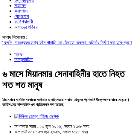
তথ্যপ্রযুক্তি
সারাদেশ
ক্যাম্পাস
যোগাযোগ
ফটোগ্যালারী
আমাদের পরিবার
সংবাদ শিরোনাম :
াঞ্চল্যকর তথ্য ফাঁস
পাহাড়ি ঢল ঠেকাতে টেকসই বেড়িবাঁধ নির্মাণ করা হবে: ত্রাণমন্ত্রী
তারেক 
প্রচ্ছদ
আন্তর্জাতিক
৬ মাসে মিয়ানমার সেনাবাহিনীর হাতে নিহত
শত শত মানুষ
মিয়ানমারে সামরিক সরকারের অভিযান ও সহিংসতায় সাধারণ মানুষের প্রাণহানি উদ্বেগজনক হারে বেড়েছে।
জাতিসংঘের সাম্প্রতিক এক প্রতিবেদনে বলা হয়েছে,
নিউজ ডেস্ক
আপলোড সময় : ২৩ জুন ২০২৬, সকাল ৯:৫৮ সময়
আপডেট সময় : ২৩ জুন ২০২৬, সকাল ৯:৫৮ সময়