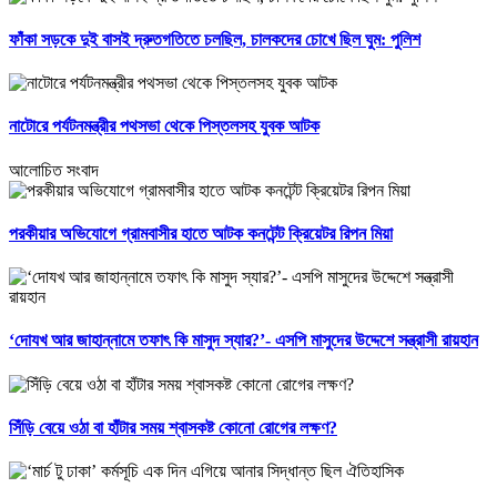
ফাঁকা সড়কে দুই বাসই দ্রুতগতিতে চলছিল, চালকদের চোখে ছিল ঘুম: পুলিশ
নাটোরে পর্যটনমন্ত্রীর পথসভা থেকে পিস্তলসহ যুবক আটক
আলোচিত সংবাদ
পরকীয়ার অভিযোগে গ্রামবাসীর হাতে আটক কনটেন্ট ক্রিয়েটর রিপন মিয়া
‘দোযখ আর জাহান্নামে তফাৎ কি মাসুদ স্যার?’- এসপি মাসুদের উদ্দেশে সন্ত্রাসী রায়হান
সিঁড়ি বেয়ে ওঠা বা হাঁটার সময় শ্বাসকষ্ট কোনো রোগের লক্ষণ?