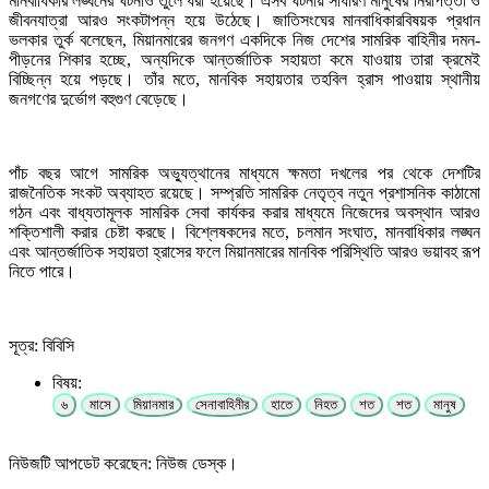
মানবাধিকার লঙ্ঘনের ঘটনাও তুলে ধরা হয়েছে। এসব ঘটনায় সাধারণ মানুষের নিরাপত্তা ও
জীবনযাত্রা আরও সংকটাপন্ন হয়ে উঠেছে। জাতিসংঘের মানবাধিকারবিষয়ক প্রধান
ভলকার তুর্ক বলেছেন, মিয়ানমারের জনগণ একদিকে নিজ দেশের সামরিক বাহিনীর দমন-
পীড়নের শিকার হচ্ছে, অন্যদিকে আন্তর্জাতিক সহায়তা কমে যাওয়ায় তারা ক্রমেই
বিচ্ছিন্ন হয়ে পড়ছে। তাঁর মতে, মানবিক সহায়তার তহবিল হ্রাস পাওয়ায় স্থানীয়
জনগণের দুর্ভোগ বহুগুণ বেড়েছে।
পাঁচ বছর আগে সামরিক অভ্যুত্থানের মাধ্যমে ক্ষমতা দখলের পর থেকে দেশটির
রাজনৈতিক সংকট অব্যাহত রয়েছে। সম্প্রতি সামরিক নেতৃত্ব নতুন প্রশাসনিক কাঠামো
গঠন এবং বাধ্যতামূলক সামরিক সেবা কার্যকর করার মাধ্যমে নিজেদের অবস্থান আরও
শক্তিশালী করার চেষ্টা করছে। বিশ্লেষকদের মতে, চলমান সংঘাত, মানবাধিকার লঙ্ঘন
এবং আন্তর্জাতিক সহায়তা হ্রাসের ফলে মিয়ানমারের মানবিক পরিস্থিতি আরও ভয়াবহ রূপ
নিতে পারে।
সূত্র: বিবিসি
বিষয়:
৬
মাসে
মিয়ানমার
সেনাবাহিনীর
হাতে
নিহত
শত
শত
মানুষ
নিউজটি আপডেট করেছেন: নিউজ ডেস্ক।