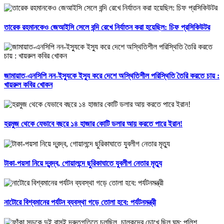
তারেক রহমানকেও জেআইসি সেলে বন্দি রেখে নির্যাতন করা হয়েছিল: চিফ প্রসিকিউটর
জামায়াত-এনসিপি নন-ইস্যুকে ইস্যু করে দেশে অস্থিতিশীল পরিস্থিতি তৈরি করতে চায় :
খায়রুল কবির খোকন
হরমুজ থেকে যেভাবে বছরে ১৪ হাজার কোটি ডলার আয় করতে পারে ইরান!
টাকা-পয়সা নিয়ে দ্বন্দ্ব, গোয়ালন্দে ছুরিকাঘাতে যুবলীগ নেতার মৃত্যু
নাটোরে বিশ্বমানের পর্যটন ব্যবস্থা গড়ে তোলা হবে: পর্যটনমন্ত্রী