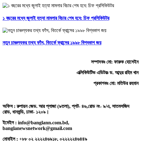
১ বছরের মধ্যে জুলাই হত্যা মামলার বিচার শেষ হবে: চিফ প্রসিকিউটর
নতুন চাঞ্চল্যকর তথ্য ফাঁস, বিতর্কে ফ্রান্সের ১৯৯৮ বিশ্বকাপ জয়
সম্পাদকঃ মো: ফারুক হোসেইন
এক্সিকিউটিভ এডিটরঃ ড. আব্দুর রহিম খান
প্রকাশকঃ মো: মতিউর রহমান
অফিস : রুপায়ন জেড. আর প্লাজা (৯তলা), প্লট- ৪৬,রোড নং- ৯/এ, সাতমসজিদ
রোড, ধানমন্ডি, ঢাকা- ১২০৯।
ইমেইল : info@banglann.com.bd,
banglanewsnetwork@gmail.com
মোবাইল : +৮৮ ০২ ২২২২৪৬৯১৮, ০২২২২২৪৬৪৪৯