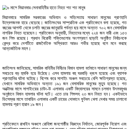
মিয়ানমারে সামরিক সরকারের অভিযান ও সহিংসতায় সাধারণ মানুষের প্রাণহানি
উদ্বেগজনক হারে বেড়েছে। জাতিসংঘের সাম্প্রতিক এক প্রতিবেদনে বলা হয়েছে, গত
বছরের আগস্ট থেকে চলতি বছরের জানুয়ারি পর্যন্ত ছয় মাসে অন্তত ৭০২ জন বেসামরিক
নাগরিক নিহত হয়েছেন। প্রতিবেদন অনুযায়ী, নিহতদের মধ্যে ২২৪ জন নারী এবং ১৫৩
জন শিশু রয়েছে। প্রধান বিরোধী শক্তিগুলোর অংশগ্রহণ ছাড়াই অনুষ্ঠিত নির্বাচনকে
কেন্দ্র করে দেশটিতে রাজনৈতিক অস্থিরতা আরও গভীর হয়েছে বলে মনে করছে
আন্তর্জাতিক মহল।
জাতিসংঘ জানিয়েছে, সামরিক বাহিনীর নির্বিচার বিমান হামলা বর্তমানে সাধারণ মানুষের জন্য
সবচেয়ে বড় হুমকি হয়ে উঠেছে। এসব হামলায় বহু ঘরবাড়ি ধ্বংস হয়েছে এবং ব্যাপক
প্রাণহানির ঘটনা ঘটেছে। বিশেষ করে সাগাইং অঞ্চল সবচেয়ে বেশি ক্ষতিগ্রস্ত হয়েছে,
যেখানে সামরিক অভিযানে অন্তত ১৯১ জন বেসামরিক মানুষের মৃত্যু হয়েছে। গত
অক্টোবর মাসে সাগাইংয়ের চাউং-উ এলাকায় একটি বিদ্যালয়ের সামনে চলমান উৎসবমুখর
অনুষ্ঠানে বিমান হামলার ঘটনা ঘটে। এতে চার শিশুসহ ২৩ জন নিহত হন। একইভাবে
ডিসেম্বর মাসে তাবায়িন এলাকার একটি চায়ের দোকানে ফুটবল খেলা দেখার সময় চালানো
হামলায় প্রাণ হারান ১৯ জন।
প্রতিবেদনে রাখাইন অঞ্চলে রোহিঙ্গা জনগোষ্ঠীর বিরুদ্ধে নির্যাতন, জোরপূর্বক নিয়োগ এবং