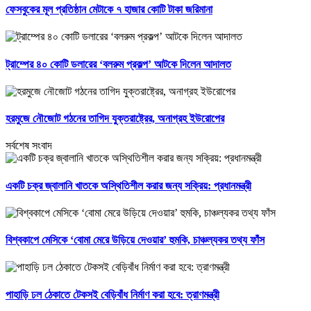
ফেসবুকের মূল প্রতিষ্ঠান মেটাকে ৭ হাজার কোটি টাকা জরিমানা
ট্রাম্পের ৪০ কোটি ডলারের ‘বলরুম প্রকল্প’ আটকে দিলেন আদালত
হরমুজে নৌজোট গঠনের তাগিদ যুক্তরাষ্ট্রের, অনাগ্রহ ইউরোপের
সর্বশেষ সংবাদ
একটি চক্র জ্বালানি খাতকে অস্থিতিশীল করার জন্য সক্রিয়: প্রধানমন্ত্রী
বিশ্বকাপে মেসিকে ‘বোমা মেরে উড়িয়ে দেওয়ার’ হুমকি, চাঞ্চল্যকর তথ্য ফাঁস
পাহাড়ি ঢল ঠেকাতে টেকসই বেড়িবাঁধ নির্মাণ করা হবে: ত্রাণমন্ত্রী