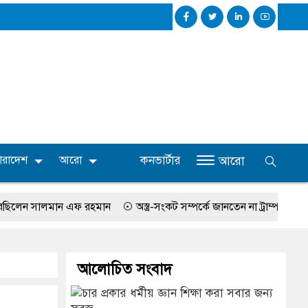
কনভার্টার
ারাদেশ
আরো
আরো
 সালমান এফ রহমান
অস্ত্র-সংকট সম্পর্কে জানতেন না ট্রাম্প, হেগসেথের সঙ্গে 
আলোচিত সংবাদ