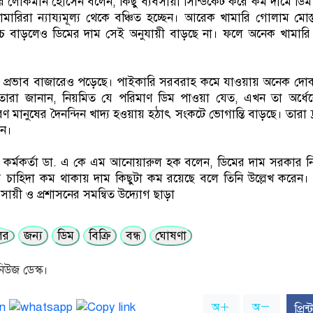
লোকমান হোসেন বলেন, কিছু ব্যবসায়ী সিন্ডিকেট করে কম দামে ডিম
মারিরা ন্যায্যমূল্য থেকে বঞ্চিত হচ্ছেন। আরেক খামারি গোলাম মোস
খরচ বাড়লেও ডিমের দাম সেই অনুযায়ী বাড়ছে না। ফলে অনেক খামারি 
্তের প্রভাব বাজারেও পড়েছে। পাইকারি সরবরাহ কমে যাওয়ায় অনেক দো
েতারা জানান, নিয়মিত যে পরিমাণ ডিম পাওয়া যেত, এখন তা অর্ধ
ণ মানুষের দৈনন্দিন খাদ্য হওয়ায় হঠাৎ সংকটে ভোগান্তি বাড়ছে। তারা দ্
েন।
পদ কর্মকর্তা ডা. এ কে এম আনোয়ারুল হক বলেন, ডিমের দাম সরকার নি
ে চাহিদা কম থাকায় দাম কিছুটা কম রয়েছে বলে তিনি উল্লেখ করেন। 
ায়ী ও প্রশাসনের সমন্বিত উদ্যোগ ছাড়া
লের
জন্য
ডিম
বিক্রি
বন্ধ
ঘোষণা
িউজ ডেস্ক।
অ
অ
প্রি