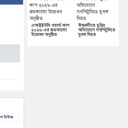
এআইইউবি ওয়ার্ল্ড কাপ
ঈশ্বরদীতে চুরির
২০২৬-এর জমকালো
অভিযোগে গণপিটুনিতে
উদ্বোধন অনুষ্ঠিত
যুবক নিহত
কল নিউজ