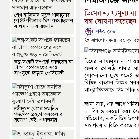
ডিমের ন্যায্যমূল্য ন
শেখ হাসিনার সঙ্গে পালানোর
বন্ধ ঘোষণা করেছেন
ফ্লাইট কীভাবে মিস করেছিলেন
সালমান এফ রহমান
নিউজ ডেস্ক
আপলোড সময় : ২৩ জুন ২০২
ডিমের ন্যায্যমূল্য না পা
অস্ত্র-সংকট সম্পর্কে জানতেন না
ট্রাম্প, হেগসেথের সঙ্গে
জেলার পোলট্রি খামার ম
বাগ্‌যুদ্ধে জড়ান প্রেসিডেন্ট
লোকসানের মুখে পড়েই তারা
বিভিন্ন বাজারে ডিমের স
আনুষ্ঠানিকভাবে ডিম বিক্রি 
জানা যায়, এর আগে শনিব
নদীদূষণ রোধে সমন্বিত
এ সিদ্ধান্ত নেওয়া হয়। 
পদক্ষেপ গ্রহণে অবহেলার
অভিযোগ, একটি ডিম উৎপাদনে
সুযোগ নেই: প্রধানমন্ত্রী
৭০ পয়সায় বিক্রি করতে বা