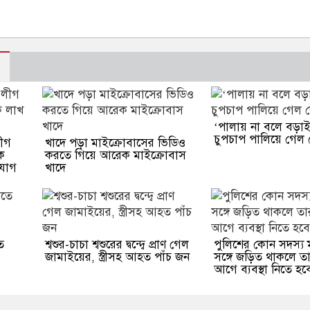
‘পালায় না বলে বড়া
চুপচাপ পালিয়ে গেল 
ীগ
খাদে পড়া মাইক্রোবাসের ভিডিও
েক
করতে গিয়ে আরেক মাইক্রোবাস
যোগ
খাদে
ে
শ্বশুর-চাচা শ্বশুরের দ্বন্দ্বে প্রাণ গেল
পুলিশের কোন সদস্য
জামাইয়ের, স্ত্রীসহ আহত পাঁচ জন
সঙ্গে জড়িত থাকলে তার
আগে ব্যবস্থা নিতে হব