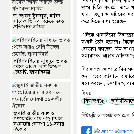
শিয়ালকোল এলাকার খামারি 
দামে বিক্রি করছে। এতে খা
খাদ্য, ওষুধ ও শ্রমিকের 
ড. জাফর ইকবাল, ঢাবির
সাবেক ভিসির বিরুদ্ধে তদন্ত
করে দিতে বাধ্য হয়েছেন।
প্রতিবেদন দাখিল
এদিকে খামারিদের সিদ্ধান
সংকট তৈরি হয়েছে। বিক্র
ক্রেতারা বলছেন, ডিম সাধার
সমাধানের আহ্বান জানিয়েছ
পাইপলাইনের মাধ্যমে ভারত
থেকে আরও বেশি ডিজেল
সিরাজগঞ্জ জেলা প্রাণিসম্
চেয়েছি: জ্বালানিমন্ত্রী
দেয়। তবে বর্তমানে বাজার
মনে করছেন, উৎপাদক, ব্যবস
বিষয়:
সিরাজগঞ্জে
অনির্দিষ্টকা
জুলাই জাতীয় সনদ ও
নিউজটি আপডেট করেছেন: ন
গণভোটের রায় বাস্তবায়নে
লংমার্চের ঘোষণা ১১-দলীয়
ঐক্যের