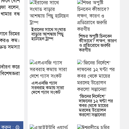
 কিনে বেশি
্তফা বলেন,
খামার বন্ধ
ইরানের সাথে সংঘাত
কানে ডিমের
বাড়ার আশঙ্কায় পিছু
শিশুর অপুষ্টি চিনবেন
হটেছেন ট্রাম্প
েকেরও কম।
কীভাবে? লক্ষণ, কারণ
ও প্রতিরোধে জরুরি
রুত সমস্যা
করণীয়
র্ধারণ করে
বিশেষজ্ঞরা
এলএনজি গ্যাস
সরবরাহ কমায় সারা
দেশে গ্যাস সংকট
‘জিনের নির্দেশে’
দাফনের ১২ ঘণ্টা পর
কবর থেকে মায়ের
মরদেহ উত্তোলন
করলো সন্তানেরা
ন্ট করুন :